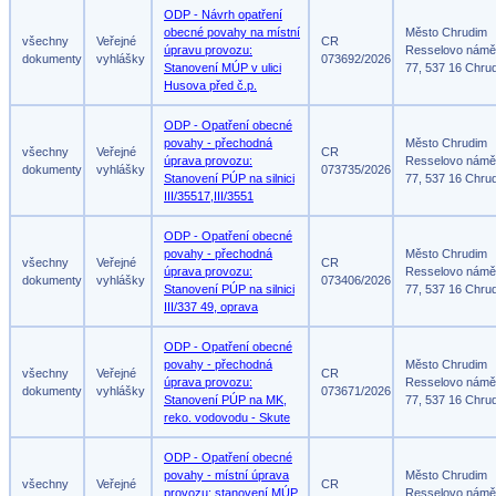
ODP - Návrh opatření
obecné povahy na místní
Město Chrudim
všechny
Veřejné
CR
úpravu provozu:
Resselovo námě
dokumenty
vyhlášky
073692/2026
Stanovení MÚP v ulici
77, 537 16 Chru
Husova před č.p.
ODP - Opatření obecné
povahy - přechodná
Město Chrudim
všechny
Veřejné
CR
úprava provozu:
Resselovo námě
dokumenty
vyhlášky
073735/2026
Stanovení PÚP na silnici
77, 537 16 Chru
III/35517,III/3551
ODP - Opatření obecné
povahy - přechodná
Město Chrudim
všechny
Veřejné
CR
úprava provozu:
Resselovo námě
dokumenty
vyhlášky
073406/2026
Stanovení PÚP na silnici
77, 537 16 Chru
III/337 49, oprava
ODP - Opatření obecné
povahy - přechodná
Město Chrudim
všechny
Veřejné
CR
úprava provozu:
Resselovo námě
dokumenty
vyhlášky
073671/2026
Stanovení PÚP na MK,
77, 537 16 Chru
reko. vodovodu - Skute
ODP - Opatření obecné
povahy - místní úprava
Město Chrudim
všechny
Veřejné
CR
provozu: stanovení MÚP
Resselovo námě