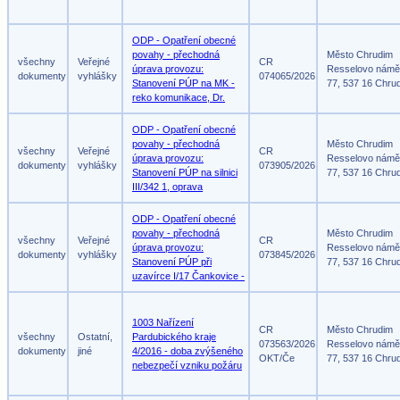
ODP - Opatření obecné
povahy - přechodná
Město Chrudim
všechny
Veřejné
CR
úprava provozu:
Resselovo námě
dokumenty
vyhlášky
074065/2026
Stanovení PÚP na MK -
77, 537 16 Chru
reko komunikace, Dr.
ODP - Opatření obecné
povahy - přechodná
Město Chrudim
všechny
Veřejné
CR
úprava provozu:
Resselovo námě
dokumenty
vyhlášky
073905/2026
Stanovení PÚP na silnici
77, 537 16 Chru
III/342 1, oprava
ODP - Opatření obecné
povahy - přechodná
Město Chrudim
všechny
Veřejné
CR
úprava provozu:
Resselovo námě
dokumenty
vyhlášky
073845/2026
Stanovení PÚP při
77, 537 16 Chru
uzavírce I/17 Čankovice -
1003 Nařízení
CR
Město Chrudim
všechny
Ostatní,
Pardubického kraje
073563/2026
Resselovo námě
dokumenty
jiné
4/2016 - doba zvýšeného
OKT/Če
77, 537 16 Chru
nebezpečí vzniku požáru