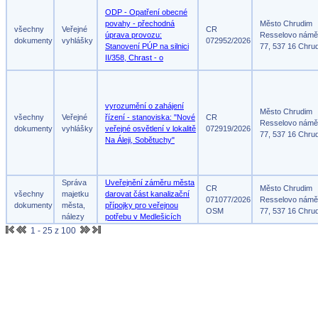
ODP - Opatření obecné
povahy - přechodná
Město Chrudim
všechny
Veřejné
CR
úprava provozu:
Resselovo námě
dokumenty
vyhlášky
072952/2026
Stanovení PÚP na silnici
77, 537 16 Chru
II/358, Chrast - o
vyrozumění o zahájení
Město Chrudim
všechny
Veřejné
řízení - stanoviska: "Nové
CR
Resselovo námě
dokumenty
vyhlášky
veřejné osvětlení v lokalitě
072919/2026
77, 537 16 Chru
Na Áleji, Sobětuchy"
Správa
Uveřejnění záměru města
CR
Město Chrudim
všechny
majetku
darovat část kanalizační
071077/2026
Resselovo námě
dokumenty
města,
přípojky pro veřejnou
OSM
77, 537 16 Chru
nálezy
potřebu v Medlešicích
1 - 25 z 100