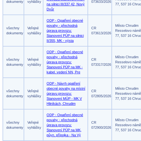
dokumenty
vyhlášky
073633/2026
na silnici III/337 42, Nový
77, 537 16 Chru
Dvůr
ODP - Opatření obecné
povahy - přechodná
Město Chrudim
všechny
Veřejné
CR
úprava provozu:
Resselovo námě
dokumenty
vyhlášky
073613/2026
Stanovení PÚP na silnici
77, 537 16 Chru
II/355, MK - výsta
ODP - Opatření obecné
povahy - přechodná
Město Chrudim
všechny
Veřejné
CR
úprava provozu:
Resselovo námě
dokumenty
vyhlášky
073317/2026
Stanovení PÚP na MK -
77, 537 16 Chru
kabel. vedení NN, Pre
ODP - Návrh opatření
obecné povahy na místní
Město Chrudim
všechny
Veřejné
CR
úpravu provozu:
Resselovo námě
dokumenty
vyhlášky
072805/2026
Stanovení MÚP - MK V
77, 537 16 Chru
Hliníkách, Chrudim
ODP - Opatření obecné
povahy - přechodná
Město Chrudim
všechny
Veřejné
CR
úprava provozu:
Resselovo námě
dokumenty
vyhlášky
072900/2026
Stanovení PÚP na MK,
77, 537 16 Chru
půyn. přípojka - Na Vý