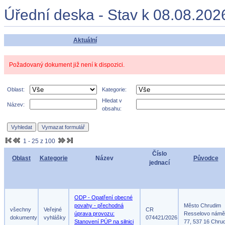
Úřední deska - Stav k 08.08.202
Aktuální
Požadovaný dokument již není k dispozici.
Oblast:
Kategorie:
Hledat v
Název:
obsahu:
1 - 25 z 100
Číslo
Oblast
Kategorie
Název
Původce
jednací
ODP - Opatření obecné
povahy - přechodná
Město Chrudim
všechny
Veřejné
CR
úprava provozu:
Resselovo námě
dokumenty
vyhlášky
074421/2026
Stanovení PÚP na silnici
77, 537 16 Chru