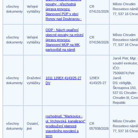
povahy - přechodná
Město Chrudim
všechny
Veřejné
CR
úprava provozu:
Resselovo námě
dokumenty
vyhlášky
074131/2026
Stanovení PÚP v obci
77, 537 16 Chru
Ronov nad Doubravou -
ODP - Návrh opatření
obecné povahy na místní
Město Chrudim
všechny
Veřejné
CR
úpravu provozu:
Resselovo námě
dokumenty
vyhlášky
074156/2026
Stanovení MÚP na MK,
77, 537 16 Chru
parkoviště na námě
Jaroš Petr, Mgr. 
soudní exekutor,
IČO:
75066874,Petr
všechny
Dražební
1011 129EX 4143/25-27
129EX
Jaroš
dokumenty
vyhlášky
DV
4143/25-27
DS: cb9g8jb,
Škroupova 150,
537 01 Chrudim 
Chrudim III, Cze
Republic
rozhodnutí: "Markovice -
ul. Vrchovská, kanalizace"
Město Chrudim
všechny
Ostatní,
CR
prodloužení platnosti
Resselovo námě
dokumenty
jiné
057938/2026
stavebního povolení a
77, 537 16 Chru
term