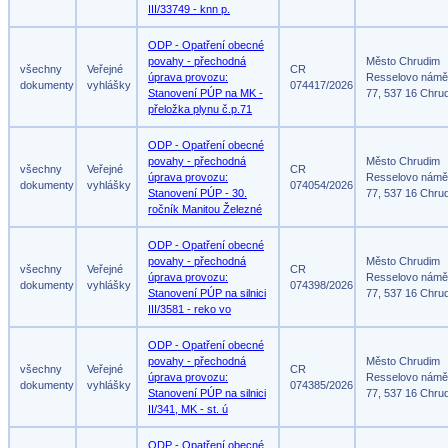
III/33749 - knn p.
ODP - Opatření obecné
povahy - přechodná
Město Chrudim
všechny
Veřejné
CR
úprava provozu:
Resselovo námě
dokumenty
vyhlášky
074417/2026
Stanovení PÚP na MK -
77, 537 16 Chru
přeložka plynu č.p.71
ODP - Opatření obecné
povahy - přechodná
Město Chrudim
všechny
Veřejné
CR
úprava provozu:
Resselovo námě
dokumenty
vyhlášky
074054/2026
Stanovení PÚP - 30.
77, 537 16 Chru
ročník Manitou Železné
ODP - Opatření obecné
povahy - přechodná
Město Chrudim
všechny
Veřejné
CR
úprava provozu:
Resselovo námě
dokumenty
vyhlášky
074398/2026
Stanovení PÚP na silnici
77, 537 16 Chru
III/3581 - reko vo
ODP - Opatření obecné
povahy - přechodná
Město Chrudim
všechny
Veřejné
CR
úprava provozu:
Resselovo námě
dokumenty
vyhlášky
074385/2026
Stanovení PÚP na silnici
77, 537 16 Chru
II/341, MK - st. ú
ODP - Opatření obecné