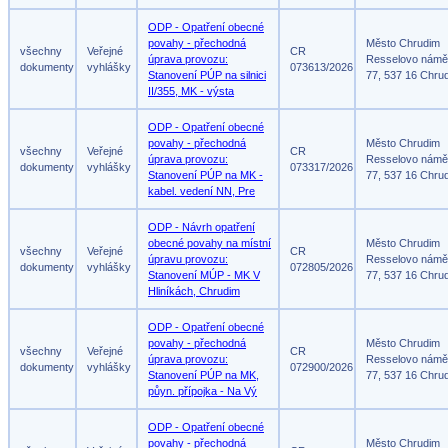
ODP - Opatření obecné
povahy - přechodná
Město Chrudim
všechny
Veřejné
CR
úprava provozu:
Resselovo námě
dokumenty
vyhlášky
073613/2026
Stanovení PÚP na silnici
77, 537 16 Chru
II/355, MK - výsta
ODP - Opatření obecné
povahy - přechodná
Město Chrudim
všechny
Veřejné
CR
úprava provozu:
Resselovo námě
dokumenty
vyhlášky
073317/2026
Stanovení PÚP na MK -
77, 537 16 Chru
kabel. vedení NN, Pre
ODP - Návrh opatření
obecné povahy na místní
Město Chrudim
všechny
Veřejné
CR
úpravu provozu:
Resselovo námě
dokumenty
vyhlášky
072805/2026
Stanovení MÚP - MK V
77, 537 16 Chru
Hliníkách, Chrudim
ODP - Opatření obecné
povahy - přechodná
Město Chrudim
všechny
Veřejné
CR
úprava provozu:
Resselovo námě
dokumenty
vyhlášky
072900/2026
Stanovení PÚP na MK,
77, 537 16 Chru
půyn. přípojka - Na Vý
ODP - Opatření obecné
povahy - přechodná
Město Chrudim