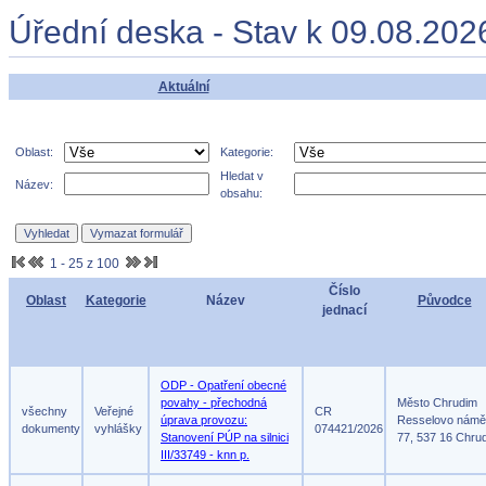
Úřední deska - Stav k 09.08.202
Aktuální
Oblast:
Kategorie:
Hledat v
Název:
obsahu:
1 - 25 z 100
Číslo
Oblast
Kategorie
Název
Původce
jednací
ODP - Opatření obecné
povahy - přechodná
Město Chrudim
všechny
Veřejné
CR
úprava provozu:
Resselovo námě
dokumenty
vyhlášky
074421/2026
Stanovení PÚP na silnici
77, 537 16 Chru
III/33749 - knn p.