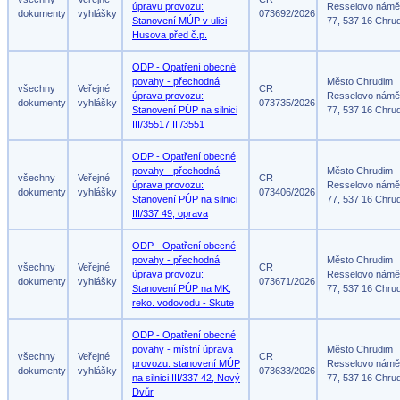
úpravu provozu:
Resselovo námě
dokumenty
vyhlášky
073692/2026
Stanovení MÚP v ulici
77, 537 16 Chru
Husova před č.p.
ODP - Opatření obecné
povahy - přechodná
Město Chrudim
všechny
Veřejné
CR
úprava provozu:
Resselovo námě
dokumenty
vyhlášky
073735/2026
Stanovení PÚP na silnici
77, 537 16 Chru
III/35517,III/3551
ODP - Opatření obecné
povahy - přechodná
Město Chrudim
všechny
Veřejné
CR
úprava provozu:
Resselovo námě
dokumenty
vyhlášky
073406/2026
Stanovení PÚP na silnici
77, 537 16 Chru
III/337 49, oprava
ODP - Opatření obecné
povahy - přechodná
Město Chrudim
všechny
Veřejné
CR
úprava provozu:
Resselovo námě
dokumenty
vyhlášky
073671/2026
Stanovení PÚP na MK,
77, 537 16 Chru
reko. vodovodu - Skute
ODP - Opatření obecné
povahy - místní úprava
Město Chrudim
všechny
Veřejné
CR
provozu: stanovení MÚP
Resselovo námě
dokumenty
vyhlášky
073633/2026
na silnici III/337 42, Nový
77, 537 16 Chru
Dvůr