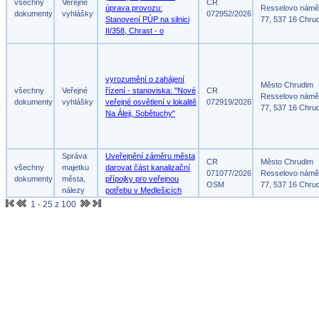
všechny
Veřejné
CR
úprava provozu:
Resselovo námě
dokumenty
vyhlášky
072952/2026
Stanovení PÚP na silnici
77, 537 16 Chru
II/358, Chrast - o
vyrozumění o zahájení
Město Chrudim
všechny
Veřejné
řízení - stanoviska: "Nové
CR
Resselovo námě
dokumenty
vyhlášky
veřejné osvětlení v lokalitě
072919/2026
77, 537 16 Chru
Na Áleji, Sobětuchy"
Správa
Uveřejnění záměru města
CR
Město Chrudim
všechny
majetku
darovat část kanalizační
071077/2026
Resselovo námě
dokumenty
města,
přípojky pro veřejnou
OSM
77, 537 16 Chru
nálezy
potřebu v Medlešicích
1 - 25 z 100