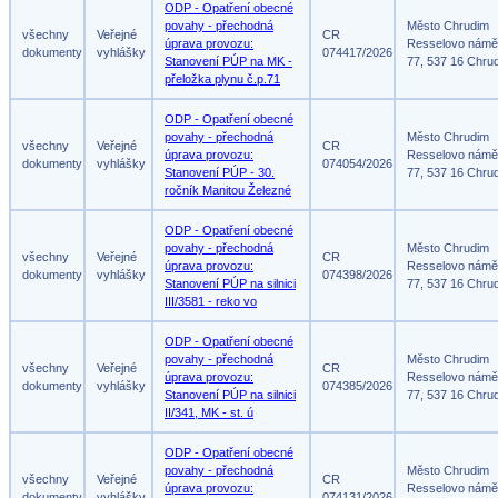
ODP - Opatření obecné
povahy - přechodná
Město Chrudim
všechny
Veřejné
CR
úprava provozu:
Resselovo námě
dokumenty
vyhlášky
074417/2026
Stanovení PÚP na MK -
77, 537 16 Chru
přeložka plynu č.p.71
ODP - Opatření obecné
povahy - přechodná
Město Chrudim
všechny
Veřejné
CR
úprava provozu:
Resselovo námě
dokumenty
vyhlášky
074054/2026
Stanovení PÚP - 30.
77, 537 16 Chru
ročník Manitou Železné
ODP - Opatření obecné
povahy - přechodná
Město Chrudim
všechny
Veřejné
CR
úprava provozu:
Resselovo námě
dokumenty
vyhlášky
074398/2026
Stanovení PÚP na silnici
77, 537 16 Chru
III/3581 - reko vo
ODP - Opatření obecné
povahy - přechodná
Město Chrudim
všechny
Veřejné
CR
úprava provozu:
Resselovo námě
dokumenty
vyhlášky
074385/2026
Stanovení PÚP na silnici
77, 537 16 Chru
II/341, MK - st. ú
ODP - Opatření obecné
povahy - přechodná
Město Chrudim
všechny
Veřejné
CR
úprava provozu:
Resselovo námě
dokumenty
vyhlášky
074131/2026