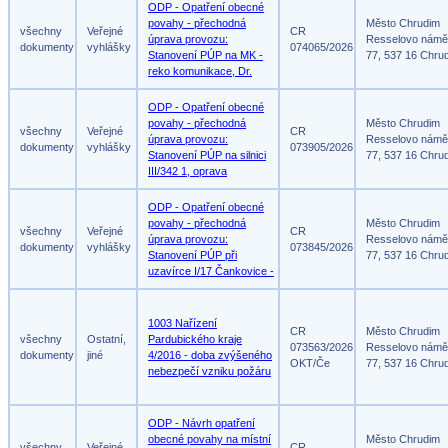
ODP - Opatření obecné
povahy - přechodná
Město Chrudim
všechny
Veřejné
CR
úprava provozu:
Resselovo námě
dokumenty
vyhlášky
074065/2026
Stanovení PÚP na MK -
77, 537 16 Chru
reko komunikace, Dr.
ODP - Opatření obecné
povahy - přechodná
Město Chrudim
všechny
Veřejné
CR
úprava provozu:
Resselovo námě
dokumenty
vyhlášky
073905/2026
Stanovení PÚP na silnici
77, 537 16 Chru
III/342 1, oprava
ODP - Opatření obecné
povahy - přechodná
Město Chrudim
všechny
Veřejné
CR
úprava provozu:
Resselovo námě
dokumenty
vyhlášky
073845/2026
Stanovení PÚP při
77, 537 16 Chru
uzavírce I/17 Čankovice -
1003 Nařízení
CR
Město Chrudim
všechny
Ostatní,
Pardubického kraje
073563/2026
Resselovo námě
dokumenty
jiné
4/2016 - doba zvýšeného
OKT/Če
77, 537 16 Chru
nebezpečí vzniku požáru
ODP - Návrh opatření
obecné povahy na místní
Město Chrudim
všechny
Veřejné
CR