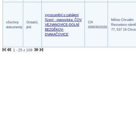
vyrozumění o zahájení
řízení - stanoviska: ČOV
Město Chrudim
všechny
Ostatní,
CR
VEJVANOVICE-DOLNÍ
Resselovo námě
dokumenty
jiné
058030/2026
BEZDĚKOV-
77, 537 16 Chru
DVAKAČOVICE
1 - 25 z 108