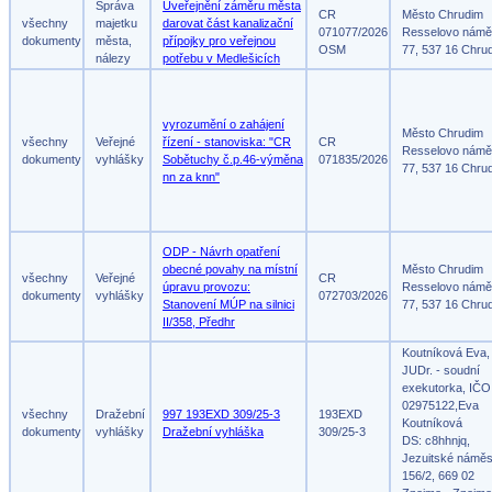
Správa
Uveřejnění záměru města
CR
Město Chrudim
všechny
majetku
darovat část kanalizační
071077/2026
Resselovo námě
dokumenty
města,
přípojky pro veřejnou
OSM
77, 537 16 Chru
nálezy
potřebu v Medlešicích
vyrozumění o zahájení
Město Chrudim
všechny
Veřejné
řízení - stanoviska: "CR
CR
Resselovo námě
dokumenty
vyhlášky
Sobětuchy č.p.46-výměna
071835/2026
77, 537 16 Chru
nn za knn"
ODP - Návrh opatření
obecné povahy na místní
Město Chrudim
všechny
Veřejné
CR
úpravu provozu:
Resselovo námě
dokumenty
vyhlášky
072703/2026
Stanovení MÚP na silnici
77, 537 16 Chru
II/358, Předhr
Koutníková Eva,
JUDr. - soudní
exekutorka, IČO
02975122,Eva
všechny
Dražební
997 193EXD 309/25-3
193EXD
Koutníková
dokumenty
vyhlášky
Dražební vyhláška
309/25-3
DS: c8hhnjq,
Jezuitské náměs
156/2, 669 02