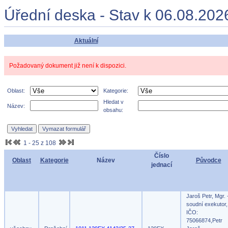
Úřední deska - Stav k 06.08.202
Aktuální
Požadovaný dokument již není k dispozici.
Oblast:
Kategorie:
Hledat v
Název:
obsahu:
1 - 25 z 108
Číslo
Oblast
Kategorie
Název
Původce
jednací
Jaroš Petr, Mgr. 
soudní exekutor,
IČO:
75066874,Petr