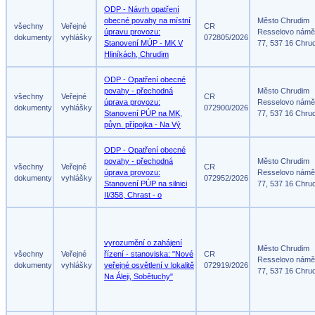
ODP - Návrh opatření
obecné povahy na místní
Město Chrudim
všechny
Veřejné
CR
úpravu provozu:
Resselovo námě
dokumenty
vyhlášky
072805/2026
Stanovení MÚP - MK V
77, 537 16 Chru
Hliníkách, Chrudim
ODP - Opatření obecné
povahy - přechodná
Město Chrudim
všechny
Veřejné
CR
úprava provozu:
Resselovo námě
dokumenty
vyhlášky
072900/2026
Stanovení PÚP na MK,
77, 537 16 Chru
půyn. přípojka - Na Vý
ODP - Opatření obecné
povahy - přechodná
Město Chrudim
všechny
Veřejné
CR
úprava provozu:
Resselovo námě
dokumenty
vyhlášky
072952/2026
Stanovení PÚP na silnici
77, 537 16 Chru
II/358, Chrast - o
vyrozumění o zahájení
Město Chrudim
všechny
Veřejné
řízení - stanoviska: "Nové
CR
Resselovo námě
dokumenty
vyhlášky
veřejné osvětlení v lokalitě
072919/2026
77, 537 16 Chru
Na Áleji, Sobětuchy"