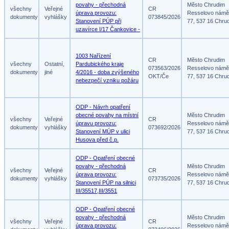
povahy - přechodná
Město Chrudim
všechny
Veřejné
CR
úprava provozu:
Resselovo námě
dokumenty
vyhlášky
073845/2026
Stanovení PÚP při
77, 537 16 Chru
uzavírce I/17 Čankovice -
1003 Nařízení
CR
Město Chrudim
všechny
Ostatní,
Pardubického kraje
073563/2026
Resselovo námě
dokumenty
jiné
4/2016 - doba zvýšeného
OKT/Če
77, 537 16 Chru
nebezpečí vzniku požáru
ODP - Návrh opatření
obecné povahy na místní
Město Chrudim
všechny
Veřejné
CR
úpravu provozu:
Resselovo námě
dokumenty
vyhlášky
073692/2026
Stanovení MÚP v ulici
77, 537 16 Chru
Husova před č.p.
ODP - Opatření obecné
povahy - přechodná
Město Chrudim
všechny
Veřejné
CR
úprava provozu:
Resselovo námě
dokumenty
vyhlášky
073735/2026
Stanovení PÚP na silnici
77, 537 16 Chru
III/35517,III/3551
ODP - Opatření obecné
povahy - přechodná
Město Chrudim
všechny
Veřejné
CR
úprava provozu:
Resselovo námě