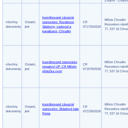
Znojmo - Znojmo
koordinované závazné
Město Chrudim
všechny
Ostatní,
stanovisko: Rezidence
CR
Resselovo námě
dokumenty
jiné
Sladovny, vodovod a
071729/2026
77, 537 16 Chru
kanalizace -Chrudim
koordinované stanovisko
Město Chrudim
všechny
Ostatní,
CR
negativní UP: CR Miřetín
Resselovo námě
dokumenty
jiné
071978/2026
přeložka vvnn
77, 537 16 Chru
koordinované závazné
Město Chrudim
všechny
Ostatní,
CR
stanovisko: Skladová hala
Resselovo námě
dokumenty
jiné
072159/2026
Penta
77, 537 16 Chru