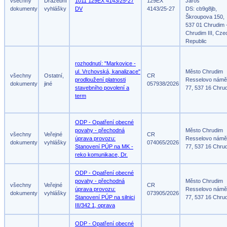
všechny
Dražební
1011 129EX 4143/25-27
129EX
Jaroš
dokumenty
vyhlášky
DV
4143/25-27
DS: cb9g8jb,
Škroupova 150,
537 01 Chrudim 
Chrudim III, Cze
Republic
rozhodnutí: "Markovice -
ul. Vrchovská, kanalizace"
Město Chrudim
všechny
Ostatní,
CR
prodloužení platnosti
Resselovo námě
dokumenty
jiné
057938/2026
stavebního povolení a
77, 537 16 Chru
term
ODP - Opatření obecné
povahy - přechodná
Město Chrudim
všechny
Veřejné
CR
úprava provozu:
Resselovo námě
dokumenty
vyhlášky
074065/2026
Stanovení PÚP na MK -
77, 537 16 Chru
reko komunikace, Dr.
ODP - Opatření obecné
povahy - přechodná
Město Chrudim
všechny
Veřejné
CR
úprava provozu:
Resselovo námě
dokumenty
vyhlášky
073905/2026
Stanovení PÚP na silnici
77, 537 16 Chru
III/342 1, oprava
ODP - Opatření obecné