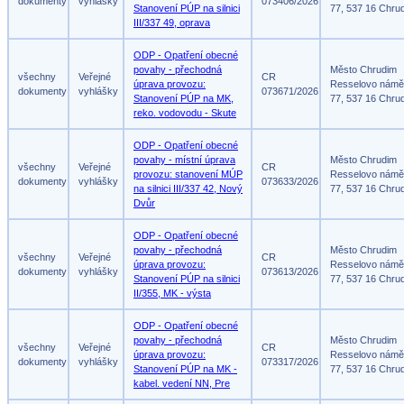
dokumenty
vyhlášky
073406/2026
Stanovení PÚP na silnici
77, 537 16 Chru
III/337 49, oprava
ODP - Opatření obecné
povahy - přechodná
Město Chrudim
všechny
Veřejné
CR
úprava provozu:
Resselovo námě
dokumenty
vyhlášky
073671/2026
Stanovení PÚP na MK,
77, 537 16 Chru
reko. vodovodu - Skute
ODP - Opatření obecné
povahy - místní úprava
Město Chrudim
všechny
Veřejné
CR
provozu: stanovení MÚP
Resselovo námě
dokumenty
vyhlášky
073633/2026
na silnici III/337 42, Nový
77, 537 16 Chru
Dvůr
ODP - Opatření obecné
povahy - přechodná
Město Chrudim
všechny
Veřejné
CR
úprava provozu:
Resselovo námě
dokumenty
vyhlášky
073613/2026
Stanovení PÚP na silnici
77, 537 16 Chru
II/355, MK - výsta
ODP - Opatření obecné
povahy - přechodná
Město Chrudim
všechny
Veřejné
CR
úprava provozu:
Resselovo námě
dokumenty
vyhlášky
073317/2026
Stanovení PÚP na MK -
77, 537 16 Chru
kabel. vedení NN, Pre