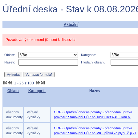
Úřední deska - Stav k 08.08.202
Aktuální
Požadovaný dokument již není k dispozici.
Oblast:
Kategorie:
Název:
Hledat v obsahu:
1 - 25 z 100
Oblast
Kategorie
Název
všechny
Veřejné
ODP - Opatření obecné povahy - přechodná úprava
dokumenty
vyhlášky
provozu: Stanovení PÚP na silnici III/33749 - knn p.
všechny
Veřejné
ODP - Opatření obecné povahy - přechodná úprava
dokumenty
vyhlášky
provozu: Stanovení PÚP na MK - přeložka plynu č.p.71