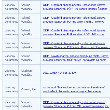
všechny
Veřejné
ODP - Opatření obecné povahy - přechodná úprava
dokumenty
vyhlášky
provozu: Stanovení PÚP - 30. ročník Manitou Železné
všechny
Veřejné
ODP - Opatření obecné povahy - přechodná úprava
dokumenty
vyhlášky
provozu: Stanovení PÚP na silnici III/3581 - reko vo
všechny
Veřejné
ODP - Opatření obecné povahy - přechodná úprava
dokumenty
vyhlášky
provozu: Stanovení PÚP na silnici II/341, MK - st. ú
všechny
Veřejné
ODP - Opatření obecné povahy - přechodná úprava
dokumenty
vyhlášky
provozu: Stanovení PÚP v obci Ronov nad Doubravou -
všechny
Veřejné
ODP - Návrh opatření obecné povahy na místní úpravu
dokumenty
vyhlášky
provozu: Stanovení MÚP na MK, parkoviště na námě
všechny
Dražební
1011 129EX 4143/25-27 DV
dokumenty
vyhlášky
všechny
rozhodnutí: "Markovice - ul. Vrchovská, kanalizace"
Ostatní, jiné
dokumenty
prodloužení platnosti stavebního povolení a term
všechny
Veřejné
ODP - Opatření obecné povahy - přechodná úprava
dokumenty
vyhlášky
provozu: Stanovení PÚP na MK - reko komunikace, Dr.