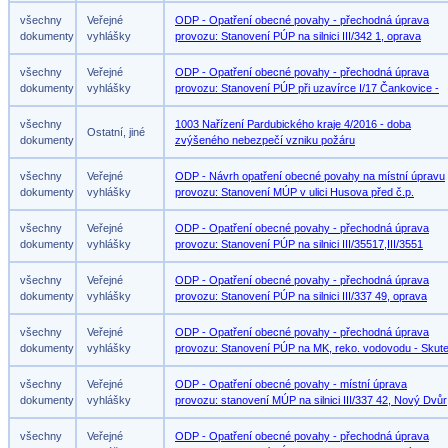
všechny
Veřejné
ODP - Opatření obecné povahy - přechodná úprava
dokumenty
vyhlášky
provozu: Stanovení PÚP na silnici III/342 1, oprava
všechny
Veřejné
ODP - Opatření obecné povahy - přechodná úprava
dokumenty
vyhlášky
provozu: Stanovení PÚP při uzavírce I/17 Čankovice -
všechny
1003 Nařízení Pardubického kraje 4/2016 - doba
Ostatní, jiné
dokumenty
zvýšeného nebezpečí vzniku požáru
všechny
Veřejné
ODP - Návrh opatření obecné povahy na místní úpravu
dokumenty
vyhlášky
provozu: Stanovení MÚP v ulici Husova před č.p.
všechny
Veřejné
ODP - Opatření obecné povahy - přechodná úprava
dokumenty
vyhlášky
provozu: Stanovení PÚP na silnici III/35517,III/3551
všechny
Veřejné
ODP - Opatření obecné povahy - přechodná úprava
dokumenty
vyhlášky
provozu: Stanovení PÚP na silnici III/337 49, oprava
všechny
Veřejné
ODP - Opatření obecné povahy - přechodná úprava
dokumenty
vyhlášky
provozu: Stanovení PÚP na MK, reko. vodovodu - Skut
všechny
Veřejné
ODP - Opatření obecné povahy - místní úprava
dokumenty
vyhlášky
provozu: stanovení MÚP na silnici III/337 42, Nový Dvůr
všechny
Veřejné
ODP - Opatření obecné povahy - přechodná úprava