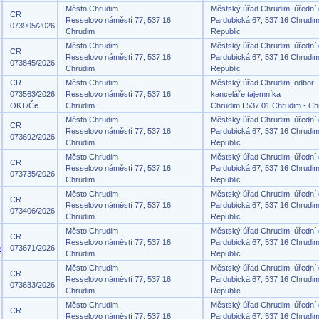
Město Chrudim
Městský úřad Chrudim, úřední
CR
Resselovo náměstí 77, 537 16
Pardubická 67, 537 16 Chrudi
073905/2026
Chrudim
Republic
Město Chrudim
Městský úřad Chrudim, úřední
CR
Resselovo náměstí 77, 537 16
Pardubická 67, 537 16 Chrudi
073845/2026
Chrudim
Republic
CR
Město Chrudim
Městský úřad Chrudim, odbor
073563/2026
Resselovo náměstí 77, 537 16
kanceláře tajemníka
OKT/Če
Chrudim
Chrudim I 537 01 Chrudim - Ch
Město Chrudim
Městský úřad Chrudim, úřední
CR
Resselovo náměstí 77, 537 16
Pardubická 67, 537 16 Chrudi
073692/2026
Chrudim
Republic
Město Chrudim
Městský úřad Chrudim, úřední
CR
Resselovo náměstí 77, 537 16
Pardubická 67, 537 16 Chrudi
073735/2026
Chrudim
Republic
Město Chrudim
Městský úřad Chrudim, úřední
CR
Resselovo náměstí 77, 537 16
Pardubická 67, 537 16 Chrudi
073406/2026
Chrudim
Republic
Město Chrudim
Městský úřad Chrudim, úřední
CR
Resselovo náměstí 77, 537 16
Pardubická 67, 537 16 Chrudi
e
073671/2026
Chrudim
Republic
Město Chrudim
Městský úřad Chrudim, úřední
CR
Resselovo náměstí 77, 537 16
Pardubická 67, 537 16 Chrudi
073633/2026
Chrudim
Republic
Město Chrudim
Městský úřad Chrudim, úřední
CR
Resselovo náměstí 77, 537 16
Pardubická 67, 537 16 Chrudi