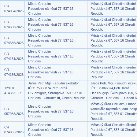
Město Chrudim
Městský úřad Chrudim, úřední
CR
Resselovo náměstí 77, 537 16
Pardubická 67, 537 16 Chrudi
074054/2026
Chrudim
Republic
Město Chrudim
Městský úřad Chrudim, úřední
CR
Resselovo náměstí 77, 537 16
Pardubická 67, 537 16 Chrudi
074398/2026
Chrudim
Republic
Město Chrudim
Městský úřad Chrudim, úřední
CR
Resselovo náměstí 77, 537 16
Pardubická 67, 537 16 Chrudi
074385/2026
Chrudim
Republic
Město Chrudim
Městský úřad Chrudim, úřední
CR
Resselovo náměstí 77, 537 16
Pardubická 67, 537 16 Chrudi
074131/2026
Chrudim
Republic
Město Chrudim
Městský úřad Chrudim, úřední
CR
Resselovo náměstí 77, 537 16
Pardubická 67, 537 16 Chrudi
074156/2026
Chrudim
Republic
Jaroš Petr, Mgr. - soudní exekutor,
Jaroš Petr, Mgr. - soudní exeku
129EX
IČO: 75066874,Petr Jaroš
IČO: 75066874,Petr Jaroš
4143/25-27
DS: cb9g8jb, Škroupova 150, 537 01
DS: cb9g8jb, Škroupova 150, 5
Chrudim - Chrudim III, Czech Republic
Chrudim - Chrudim III, Czech R
Městský úřad Chrudim, Odbor
Město Chrudim
CR
kanceláře tajemníka, odd. hosp
Resselovo náměstí 77, 537 16
057938/2026
Pardubická 67, 537 01 Chrudi
Chrudim
Republic
Město Chrudim
Městský úřad Chrudim, úřední
CR
Resselovo náměstí 77, 537 16
Pardubická 67, 537 16 Chrudi
074065/2026
Chrudim
Republic