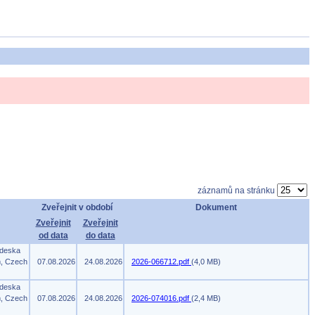
záznamů na stránku
Zveřejnit v období
Dokument
Zveřejnit
Zveřejnit
od data
do data
 deska
m, Czech
07.08.2026
24.08.2026
2026-066712.pdf
(4,0 MB)
 deska
m, Czech
07.08.2026
24.08.2026
2026-074016.pdf
(2,4 MB)