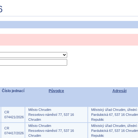
6
Číslo jednací
Původce
Adresát
Město Chrudim
Městský úřad Chrudim, úřední
CR
Resselovo náměstí 77, 537 16
Pardubická 67, 537 16 Chrudi
074421/2026
Chrudim
Republic
Město Chrudim
Městský úřad Chrudim, úřední
CR
Resselovo náměstí 77, 537 16
Pardubická 67, 537 16 Chrudi
074417/2026
Chrudim
Republic