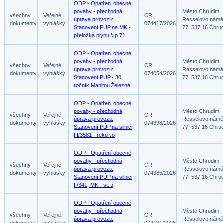
ODP - Opatření obecné
povahy - přechodná
Město Chrudim
všechny
Veřejné
CR
úprava provozu:
Resselovo námě
dokumenty
vyhlášky
074417/2026
Stanovení PÚP na MK -
77, 537 16 Chru
přeložka plynu č.p.71
ODP - Opatření obecné
povahy - přechodná
Město Chrudim
všechny
Veřejné
CR
úprava provozu:
Resselovo námě
dokumenty
vyhlášky
074054/2026
Stanovení PÚP - 30.
77, 537 16 Chru
ročník Manitou Železné
ODP - Opatření obecné
povahy - přechodná
Město Chrudim
všechny
Veřejné
CR
úprava provozu:
Resselovo námě
dokumenty
vyhlášky
074398/2026
Stanovení PÚP na silnici
77, 537 16 Chru
III/3581 - reko vo
ODP - Opatření obecné
povahy - přechodná
Město Chrudim
všechny
Veřejné
CR
úprava provozu:
Resselovo námě
dokumenty
vyhlášky
074385/2026
Stanovení PÚP na silnici
77, 537 16 Chru
II/341, MK - st. ú
ODP - Opatření obecné
povahy - přechodná
Město Chrudim
všechny
Veřejné
CR
úprava provozu:
Resselovo námě
dokumenty
vyhlášky
074131/2026