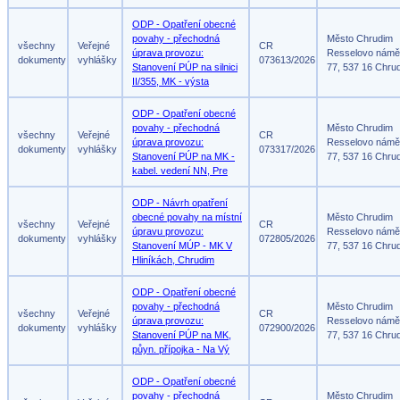
ODP - Opatření obecné
povahy - přechodná
Město Chrudim
všechny
Veřejné
CR
úprava provozu:
Resselovo námě
dokumenty
vyhlášky
073613/2026
Stanovení PÚP na silnici
77, 537 16 Chru
II/355, MK - výsta
ODP - Opatření obecné
povahy - přechodná
Město Chrudim
všechny
Veřejné
CR
úprava provozu:
Resselovo námě
dokumenty
vyhlášky
073317/2026
Stanovení PÚP na MK -
77, 537 16 Chru
kabel. vedení NN, Pre
ODP - Návrh opatření
obecné povahy na místní
Město Chrudim
všechny
Veřejné
CR
úpravu provozu:
Resselovo námě
dokumenty
vyhlášky
072805/2026
Stanovení MÚP - MK V
77, 537 16 Chru
Hliníkách, Chrudim
ODP - Opatření obecné
povahy - přechodná
Město Chrudim
všechny
Veřejné
CR
úprava provozu:
Resselovo námě
dokumenty
vyhlášky
072900/2026
Stanovení PÚP na MK,
77, 537 16 Chru
půyn. přípojka - Na Vý
ODP - Opatření obecné
povahy - přechodná
Město Chrudim