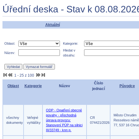
Úřední deska - Stav k 08.08.202
Aktuální
Oblast:
Kategorie:
Hledat v
Název:
obsahu:
1 - 25 z 100
Číslo
Oblast
Kategorie
Název
Původce
jednací
ODP - Opatření obecné
povahy - přechodná
Město Chrudim
všechny
Veřejné
CR
úprava provozu:
Resselovo námě
dokumenty
vyhlášky
074421/2026
Stanovení PÚP na silnici
77, 537 16 Chru
III/33749 - knn p.