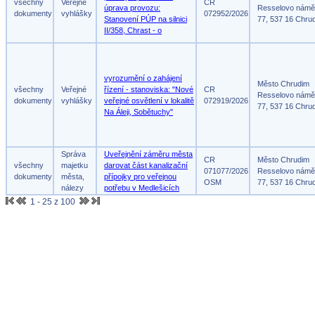
všechny
Veřejné
CR
úprava provozu:
Resselovo námě
dokumenty
vyhlášky
072952/2026
Stanovení PÚP na silnici
77, 537 16 Chru
II/358, Chrast - o
vyrozumění o zahájení
Město Chrudim
všechny
Veřejné
řízení - stanoviska: "Nové
CR
Resselovo námě
dokumenty
vyhlášky
veřejné osvětlení v lokalitě
072919/2026
77, 537 16 Chru
Na Áleji, Sobětuchy"
Správa
Uveřejnění záměru města
CR
Město Chrudim
všechny
majetku
darovat část kanalizační
071077/2026
Resselovo námě
dokumenty
města,
přípojky pro veřejnou
OSM
77, 537 16 Chru
nálezy
potřebu v Medlešicích
1 - 25 z 100