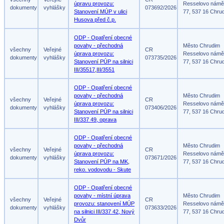
úpravu provozu:
Resselovo námě
dokumenty
vyhlášky
073692/2026
Stanovení MÚP v ulici
77, 537 16 Chru
Husova před č.p.
ODP - Opatření obecné
povahy - přechodná
Město Chrudim
všechny
Veřejné
CR
úprava provozu:
Resselovo námě
dokumenty
vyhlášky
073735/2026
Stanovení PÚP na silnici
77, 537 16 Chru
III/35517,III/3551
ODP - Opatření obecné
povahy - přechodná
Město Chrudim
všechny
Veřejné
CR
úprava provozu:
Resselovo námě
dokumenty
vyhlášky
073406/2026
Stanovení PÚP na silnici
77, 537 16 Chru
III/337 49, oprava
ODP - Opatření obecné
povahy - přechodná
Město Chrudim
všechny
Veřejné
CR
úprava provozu:
Resselovo námě
dokumenty
vyhlášky
073671/2026
Stanovení PÚP na MK,
77, 537 16 Chru
reko. vodovodu - Skute
ODP - Opatření obecné
povahy - místní úprava
Město Chrudim
všechny
Veřejné
CR
provozu: stanovení MÚP
Resselovo námě
dokumenty
vyhlášky
073633/2026
na silnici III/337 42, Nový
77, 537 16 Chru
Dvůr