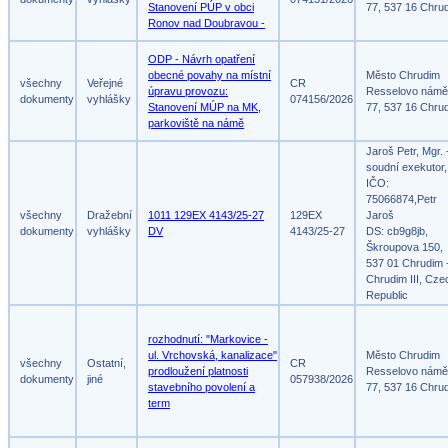
Stanovení PÚP v obci
77, 537 16 Chru
Ronov nad Doubravou -
ODP - Návrh opatření
obecné povahy na místní
Město Chrudim
všechny
Veřejné
CR
úpravu provozu:
Resselovo námě
dokumenty
vyhlášky
074156/2026
Stanovení MÚP na MK,
77, 537 16 Chru
parkoviště na námě
Jaroš Petr, Mgr. 
soudní exekutor,
IČO:
75066874,Petr
všechny
Dražební
1011 129EX 4143/25-27
129EX
Jaroš
dokumenty
vyhlášky
DV
4143/25-27
DS: cb9g8jb,
Škroupova 150,
537 01 Chrudim 
Chrudim III, Cze
Republic
rozhodnutí: "Markovice -
ul. Vrchovská, kanalizace"
Město Chrudim
všechny
Ostatní,
CR
prodloužení platnosti
Resselovo námě
dokumenty
jiné
057938/2026
stavebního povolení a
77, 537 16 Chru
term