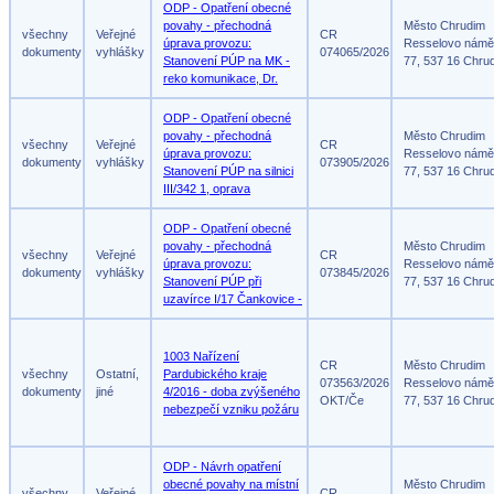
ODP - Opatření obecné
povahy - přechodná
Město Chrudim
všechny
Veřejné
CR
úprava provozu:
Resselovo námě
dokumenty
vyhlášky
074065/2026
Stanovení PÚP na MK -
77, 537 16 Chru
reko komunikace, Dr.
ODP - Opatření obecné
povahy - přechodná
Město Chrudim
všechny
Veřejné
CR
úprava provozu:
Resselovo námě
dokumenty
vyhlášky
073905/2026
Stanovení PÚP na silnici
77, 537 16 Chru
III/342 1, oprava
ODP - Opatření obecné
povahy - přechodná
Město Chrudim
všechny
Veřejné
CR
úprava provozu:
Resselovo námě
dokumenty
vyhlášky
073845/2026
Stanovení PÚP při
77, 537 16 Chru
uzavírce I/17 Čankovice -
1003 Nařízení
CR
Město Chrudim
všechny
Ostatní,
Pardubického kraje
073563/2026
Resselovo námě
dokumenty
jiné
4/2016 - doba zvýšeného
OKT/Če
77, 537 16 Chru
nebezpečí vzniku požáru
ODP - Návrh opatření
obecné povahy na místní
Město Chrudim
všechny
Veřejné
CR