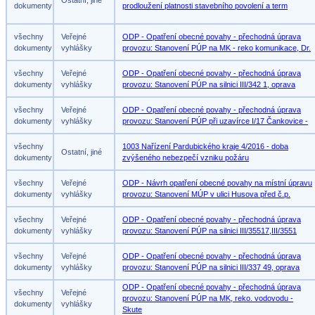
Ostatní, jiné
dokumenty
prodloužení platnosti stavebního povolení a term
všechny
Veřejné
ODP - Opatření obecné povahy - přechodná úprava
dokumenty
vyhlášky
provozu: Stanovení PÚP na MK - reko komunikace, Dr.
všechny
Veřejné
ODP - Opatření obecné povahy - přechodná úprava
dokumenty
vyhlášky
provozu: Stanovení PÚP na silnici III/342 1, oprava
všechny
Veřejné
ODP - Opatření obecné povahy - přechodná úprava
dokumenty
vyhlášky
provozu: Stanovení PÚP při uzavírce I/17 Čankovice -
všechny
1003 Nařízení Pardubického kraje 4/2016 - doba
Ostatní, jiné
dokumenty
zvýšeného nebezpečí vzniku požáru
všechny
Veřejné
ODP - Návrh opatření obecné povahy na místní úpravu
dokumenty
vyhlášky
provozu: Stanovení MÚP v ulici Husova před č.p.
všechny
Veřejné
ODP - Opatření obecné povahy - přechodná úprava
dokumenty
vyhlášky
provozu: Stanovení PÚP na silnici III/35517,III/3551
všechny
Veřejné
ODP - Opatření obecné povahy - přechodná úprava
dokumenty
vyhlášky
provozu: Stanovení PÚP na silnici III/337 49, oprava
ODP - Opatření obecné povahy - přechodná úprava
všechny
Veřejné
provozu: Stanovení PÚP na MK, reko. vodovodu -
dokumenty
vyhlášky
Skute