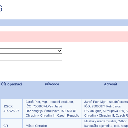
6
Číslo jednací
Původce
Adresát
Jaroš Petr, Mgr. - soudní exekutor,
Jaroš Petr, Mgr. - soudní exeku
129EX
IČO: 75066874,Petr Jaroš
IČO: 75066874,Petr Jaroš
4143/25-27
DS: cb9g8jb, Škroupova 150, 537 01
DS: cb9g8jb, Škroupova 150, 5
Chrudim - Chrudim III, Czech Republic
Chrudim - Chrudim III, Czech R
Městský úřad Chrudim, Odbor
CR
Město Chrudim
kanceláře tajemníka, odd. hosp