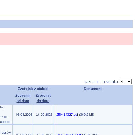
záznamů na stránku
Zveřejnit v období
Dokument
Zveřejnit
Zveřejnit
od data
do data
tor,
06.08.2026
16.09.2026
250414327.pdf
(369,2 kB)
37 01
epublic
. správy