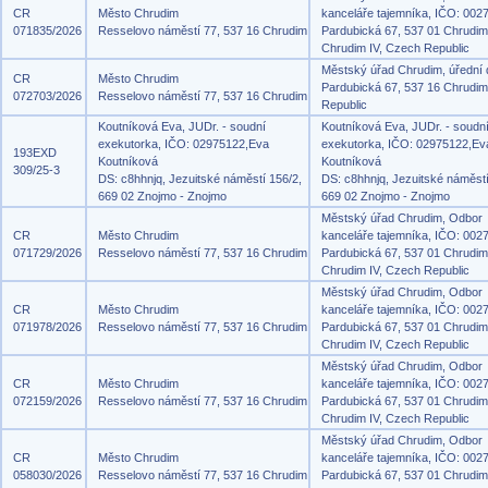
CR
Město Chrudim
kanceláře tajemníka, IČO: 002
071835/2026
Resselovo náměstí 77, 537 16 Chrudim
Pardubická 67, 537 01 Chrudim
Chrudim IV, Czech Republic
Městský úřad Chrudim, úřední
CR
Město Chrudim
Pardubická 67, 537 16 Chrudi
072703/2026
Resselovo náměstí 77, 537 16 Chrudim
Republic
Koutníková Eva, JUDr. - soudní
Koutníková Eva, JUDr. - soudn
exekutorka, IČO: 02975122,Eva
exekutorka, IČO: 02975122,Ev
193EXD
Koutníková
Koutníková
309/25-3
DS: c8hhnjq, Jezuitské náměstí 156/2,
DS: c8hhnjq, Jezuitské náměstí
669 02 Znojmo - Znojmo
669 02 Znojmo - Znojmo
Městský úřad Chrudim, Odbor
CR
Město Chrudim
kanceláře tajemníka, IČO: 002
071729/2026
Resselovo náměstí 77, 537 16 Chrudim
Pardubická 67, 537 01 Chrudim
Chrudim IV, Czech Republic
Městský úřad Chrudim, Odbor
CR
Město Chrudim
kanceláře tajemníka, IČO: 002
071978/2026
Resselovo náměstí 77, 537 16 Chrudim
Pardubická 67, 537 01 Chrudim
Chrudim IV, Czech Republic
Městský úřad Chrudim, Odbor
CR
Město Chrudim
kanceláře tajemníka, IČO: 002
072159/2026
Resselovo náměstí 77, 537 16 Chrudim
Pardubická 67, 537 01 Chrudim
Chrudim IV, Czech Republic
Městský úřad Chrudim, Odbor
CR
Město Chrudim
kanceláře tajemníka, IČO: 002
058030/2026
Resselovo náměstí 77, 537 16 Chrudim
Pardubická 67, 537 01 Chrudim