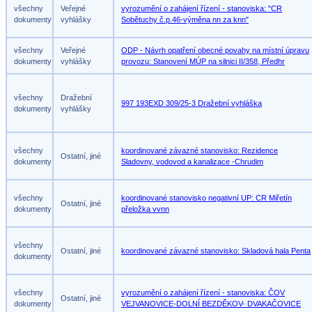
všechny
Veřejné
vyrozumění o zahájení řízení - stanoviska: "CR
dokumenty
vyhlášky
Sobětuchy č.p.46-výměna nn za knn"
všechny
Veřejné
ODP - Návrh opatření obecné povahy na místní úpravu
dokumenty
vyhlášky
provozu: Stanovení MÚP na silnici II/358, Předhr
všechny
Dražební
997 193EXD 309/25-3 Dražební vyhláška
dokumenty
vyhlášky
všechny
koordinované závazné stanovisko: Rezidence
Ostatní, jiné
dokumenty
Sladovny, vodovod a kanalizace -Chrudim
všechny
koordinované stanovisko negativní UP: CR Miřetín
Ostatní, jiné
dokumenty
přeložka vvnn
všechny
Ostatní, jiné
koordinované závazné stanovisko: Skladová hala Penta
dokumenty
všechny
vyrozumění o zahájení řízení - stanoviska: ČOV
Ostatní, jiné
dokumenty
VEJVANOVICE-DOLNÍ BEZDĚKOV- DVAKAČOVICE