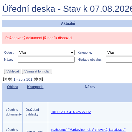
Úřední deska - Stav k 07.08.202
Aktuální
Požadovaný dokument již není k dispozici.
Oblast:
Kategorie:
Název:
Hledat v obsahu:
1 - 25 z 101
Oblast
Kategorie
Název
všechny
Dražební
1011 129EX 4143/25-27 DV
dokumenty
vyhlášky
všechny
rozhodnutí: "Markovice - ul. Vrchovská, kanalizace"