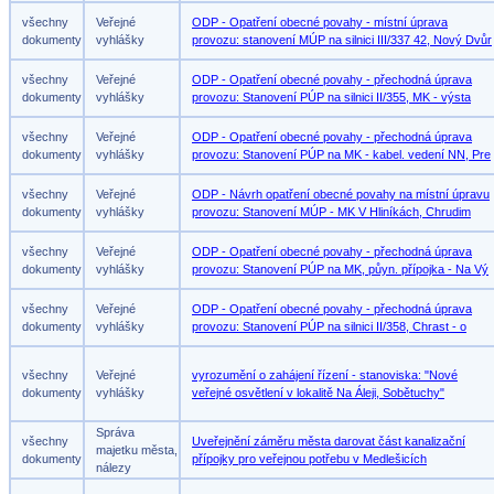
všechny
Veřejné
ODP - Opatření obecné povahy - místní úprava
dokumenty
vyhlášky
provozu: stanovení MÚP na silnici III/337 42, Nový Dvůr
všechny
Veřejné
ODP - Opatření obecné povahy - přechodná úprava
dokumenty
vyhlášky
provozu: Stanovení PÚP na silnici II/355, MK - výsta
všechny
Veřejné
ODP - Opatření obecné povahy - přechodná úprava
dokumenty
vyhlášky
provozu: Stanovení PÚP na MK - kabel. vedení NN, Pre
všechny
Veřejné
ODP - Návrh opatření obecné povahy na místní úpravu
dokumenty
vyhlášky
provozu: Stanovení MÚP - MK V Hliníkách, Chrudim
všechny
Veřejné
ODP - Opatření obecné povahy - přechodná úprava
dokumenty
vyhlášky
provozu: Stanovení PÚP na MK, půyn. přípojka - Na Vý
všechny
Veřejné
ODP - Opatření obecné povahy - přechodná úprava
dokumenty
vyhlášky
provozu: Stanovení PÚP na silnici II/358, Chrast - o
všechny
Veřejné
vyrozumění o zahájení řízení - stanoviska: "Nové
dokumenty
vyhlášky
veřejné osvětlení v lokalitě Na Áleji, Sobětuchy"
Správa
všechny
Uveřejnění záměru města darovat část kanalizační
majetku města,
dokumenty
přípojky pro veřejnou potřebu v Medlešicích
nálezy