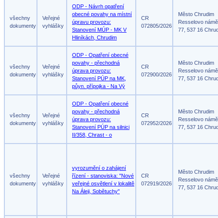
ODP - Návrh opatření
obecné povahy na místní
Město Chrudim
všechny
Veřejné
CR
úpravu provozu:
Resselovo námě
dokumenty
vyhlášky
072805/2026
Stanovení MÚP - MK V
77, 537 16 Chru
Hliníkách, Chrudim
ODP - Opatření obecné
povahy - přechodná
Město Chrudim
všechny
Veřejné
CR
úprava provozu:
Resselovo námě
dokumenty
vyhlášky
072900/2026
Stanovení PÚP na MK,
77, 537 16 Chru
půyn. přípojka - Na Vý
ODP - Opatření obecné
povahy - přechodná
Město Chrudim
všechny
Veřejné
CR
úprava provozu:
Resselovo námě
dokumenty
vyhlášky
072952/2026
Stanovení PÚP na silnici
77, 537 16 Chru
II/358, Chrast - o
vyrozumění o zahájení
Město Chrudim
všechny
Veřejné
řízení - stanoviska: "Nové
CR
Resselovo námě
dokumenty
vyhlášky
veřejné osvětlení v lokalitě
072919/2026
77, 537 16 Chru
Na Áleji, Sobětuchy"