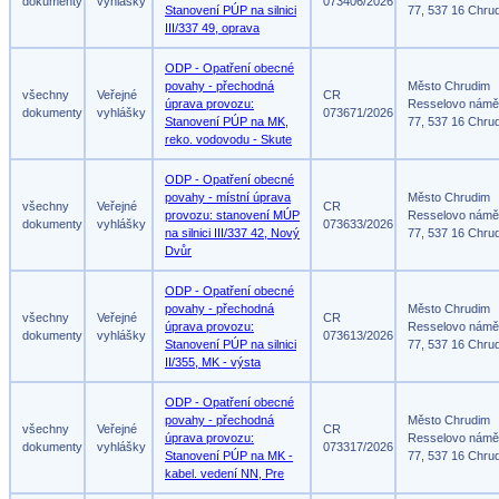
dokumenty
vyhlášky
073406/2026
Stanovení PÚP na silnici
77, 537 16 Chru
III/337 49, oprava
ODP - Opatření obecné
povahy - přechodná
Město Chrudim
všechny
Veřejné
CR
úprava provozu:
Resselovo námě
dokumenty
vyhlášky
073671/2026
Stanovení PÚP na MK,
77, 537 16 Chru
reko. vodovodu - Skute
ODP - Opatření obecné
povahy - místní úprava
Město Chrudim
všechny
Veřejné
CR
provozu: stanovení MÚP
Resselovo námě
dokumenty
vyhlášky
073633/2026
na silnici III/337 42, Nový
77, 537 16 Chru
Dvůr
ODP - Opatření obecné
povahy - přechodná
Město Chrudim
všechny
Veřejné
CR
úprava provozu:
Resselovo námě
dokumenty
vyhlášky
073613/2026
Stanovení PÚP na silnici
77, 537 16 Chru
II/355, MK - výsta
ODP - Opatření obecné
povahy - přechodná
Město Chrudim
všechny
Veřejné
CR
úprava provozu:
Resselovo námě
dokumenty
vyhlášky
073317/2026
Stanovení PÚP na MK -
77, 537 16 Chru
kabel. vedení NN, Pre