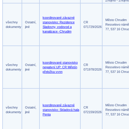
Znojmo - Znojmo
koordinované závazné
Město Chrudim
všechny
Ostatní,
stanovisko: Rezidence
CR
Resselovo námě
dokumenty
jiné
Sladovny, vodovod a
071729/2026
77, 537 16 Chru
kanalizace -Chrudim
koordinované stanovisko
Město Chrudim
všechny
Ostatní,
CR
negativní UP: CR Miřetín
Resselovo námě
dokumenty
jiné
071978/2026
přeložka vvnn
77, 537 16 Chru
koordinované závazné
Město Chrudim
všechny
Ostatní,
CR
stanovisko: Skladová hala
Resselovo námě
dokumenty
jiné
072159/2026
Penta
77, 537 16 Chru