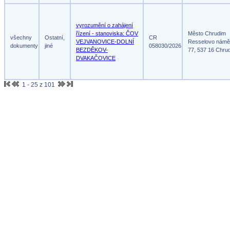
vyrozumění o zahájení
řízení - stanoviska: ČOV
Město Chrudim
všechny
Ostatní,
CR
VEJVANOVICE-DOLNÍ
Resselovo námě
dokumenty
jiné
058030/2026
BEZDĚKOV-
77, 537 16 Chru
DVAKAČOVICE
1 - 25 z 101