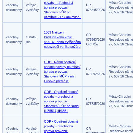
povahy - přechodná
Město Chrudim
všechny
Veřejné
CR
úprava provozu:
Resselovo námě
dokumenty
vyhlášky
073845/2026
Stanovení PÚP při
77, 537 16 Chru
uzavírce I/17 Čankovice -
1003 Nařízení
CR
Město Chrudim
všechny
Ostatní,
Pardubického kraje
073563/2026
Resselovo námě
dokumenty
jiné
4/2016 - doba zvýšeného
OKT/Če
77, 537 16 Chru
nebezpečí vzniku požáru
ODP - Návrh opatření
obecné povahy na místní
Město Chrudim
všechny
Veřejné
CR
úpravu provozu:
Resselovo námě
dokumenty
vyhlášky
073692/2026
Stanovení MÚP v ulici
77, 537 16 Chru
Husova před č.p.
ODP - Opatření obecné
povahy - přechodná
Město Chrudim
všechny
Veřejné
CR
úprava provozu:
Resselovo námě
dokumenty
vyhlášky
073735/2026
Stanovení PÚP na silnici
77, 537 16 Chru
III/35517,III/3551
ODP - Opatření obecné
povahy - přechodná
Město Chrudim
všechny
Veřejné
CR
úprava provozu:
Resselovo námě