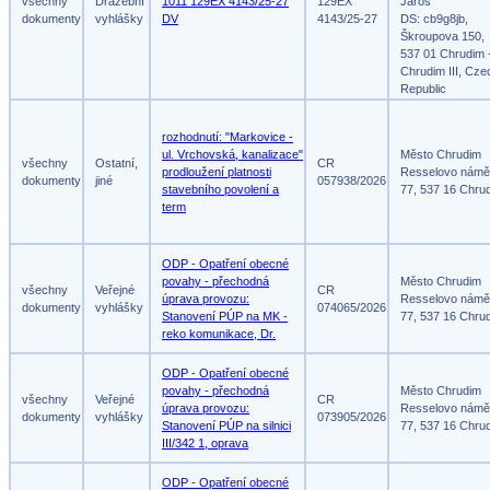
všechny
Dražební
1011 129EX 4143/25-27
129EX
Jaroš
dokumenty
vyhlášky
DV
4143/25-27
DS: cb9g8jb,
Škroupova 150,
537 01 Chrudim 
Chrudim III, Cze
Republic
rozhodnutí: "Markovice -
ul. Vrchovská, kanalizace"
Město Chrudim
všechny
Ostatní,
CR
prodloužení platnosti
Resselovo námě
dokumenty
jiné
057938/2026
stavebního povolení a
77, 537 16 Chru
term
ODP - Opatření obecné
povahy - přechodná
Město Chrudim
všechny
Veřejné
CR
úprava provozu:
Resselovo námě
dokumenty
vyhlášky
074065/2026
Stanovení PÚP na MK -
77, 537 16 Chru
reko komunikace, Dr.
ODP - Opatření obecné
povahy - přechodná
Město Chrudim
všechny
Veřejné
CR
úprava provozu:
Resselovo námě
dokumenty
vyhlášky
073905/2026
Stanovení PÚP na silnici
77, 537 16 Chru
III/342 1, oprava
ODP - Opatření obecné