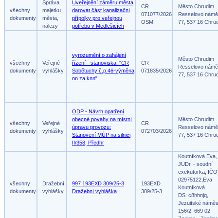
Správa
Uveřejnění záměru města
CR
Město Chrudim
všechny
majetku
darovat část kanalizační
071077/2026
Resselovo námě
dokumenty
města,
přípojky pro veřejnou
OSM
77, 537 16 Chru
nálezy
potřebu v Medlešicích
vyrozumění o zahájení
Město Chrudim
všechny
Veřejné
řízení - stanoviska: "CR
CR
Resselovo námě
dokumenty
vyhlášky
Sobětuchy č.p.46-výměna
071835/2026
77, 537 16 Chru
nn za knn"
ODP - Návrh opatření
obecné povahy na místní
Město Chrudim
všechny
Veřejné
CR
úpravu provozu:
Resselovo námě
dokumenty
vyhlášky
072703/2026
Stanovení MÚP na silnici
77, 537 16 Chru
II/358, Předhr
Koutníková Eva,
JUDr. - soudní
exekutorka, IČO
02975122,Eva
všechny
Dražební
997 193EXD 309/25-3
193EXD
Koutníková
dokumenty
vyhlášky
Dražební vyhláška
309/25-3
DS: c8hhnjq,
Jezuitské náměs
156/2, 669 02