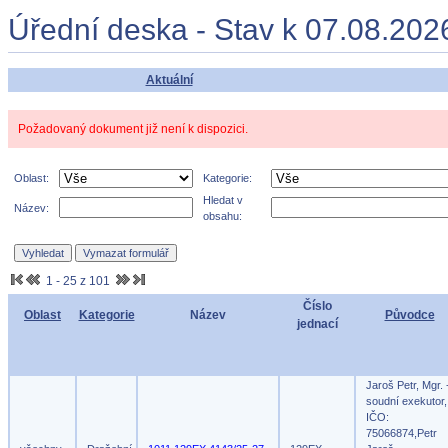
Úřední deska - Stav k 07.08.202
Aktuální
Požadovaný dokument již není k dispozici.
Oblast:
Kategorie:
Hledat v
Název:
obsahu:
1 - 25 z 101
Číslo
Oblast
Kategorie
Název
Původce
jednací
Jaroš Petr, Mgr. 
soudní exekutor,
IČO:
75066874,Petr