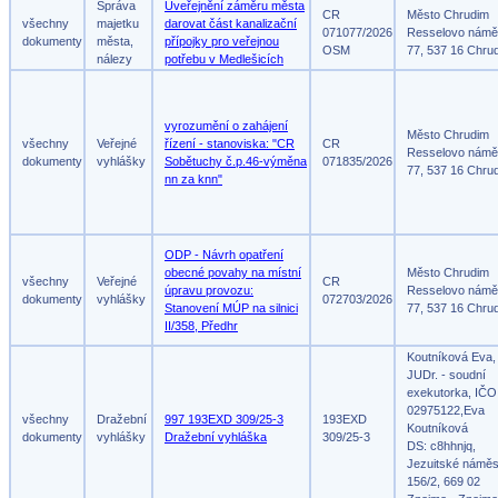
Správa
Uveřejnění záměru města
CR
Město Chrudim
všechny
majetku
darovat část kanalizační
071077/2026
Resselovo námě
dokumenty
města,
přípojky pro veřejnou
OSM
77, 537 16 Chru
nálezy
potřebu v Medlešicích
vyrozumění o zahájení
Město Chrudim
všechny
Veřejné
řízení - stanoviska: "CR
CR
Resselovo námě
dokumenty
vyhlášky
Sobětuchy č.p.46-výměna
071835/2026
77, 537 16 Chru
nn za knn"
ODP - Návrh opatření
obecné povahy na místní
Město Chrudim
všechny
Veřejné
CR
úpravu provozu:
Resselovo námě
dokumenty
vyhlášky
072703/2026
Stanovení MÚP na silnici
77, 537 16 Chru
II/358, Předhr
Koutníková Eva,
JUDr. - soudní
exekutorka, IČO
02975122,Eva
všechny
Dražební
997 193EXD 309/25-3
193EXD
Koutníková
dokumenty
vyhlášky
Dražební vyhláška
309/25-3
DS: c8hhnjq,
Jezuitské náměs
156/2, 669 02