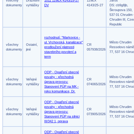
všechny
Dražební
1011 129EX 4143/25-27
129EX
Jaroš
dokumenty
vyhlášky
DV
4143/25-27
DS: cb9g8jb,
Škroupova 150,
537 01 Chrudim 
Chrudim III, Cze
Republic
rozhodnutí: "Markovice -
ul. Vrchovská, kanalizace"
Město Chrudim
všechny
Ostatní,
CR
prodloužení platnosti
Resselovo námě
dokumenty
jiné
057938/2026
stavebního povolení a
77, 537 16 Chru
term
ODP - Opatření obecné
povahy - přechodná
Město Chrudim
všechny
Veřejné
CR
úprava provozu:
Resselovo námě
dokumenty
vyhlášky
074065/2026
Stanovení PÚP na MK -
77, 537 16 Chru
reko komunikace, Dr.
ODP - Opatření obecné
povahy - přechodná
Město Chrudim
všechny
Veřejné
CR
úprava provozu:
Resselovo námě
dokumenty
vyhlášky
073905/2026
Stanovení PÚP na silnici
77, 537 16 Chru
III/342 1, oprava
ODP - Opatření obecné