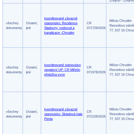
Znojmo - Znojmo
koordinované závazné
Město Chrudim
všechny
Ostatní,
stanovisko: Rezidence
CR
Resselovo námě
dokumenty
jiné
Sladovny, vodovod a
071729/2026
77, 537 16 Chru
kanalizace -Chrudim
koordinované stanovisko
Město Chrudim
všechny
Ostatní,
CR
negativní UP: CR Miřetín
Resselovo námě
dokumenty
jiné
071978/2026
přeložka vvnn
77, 537 16 Chru
koordinované závazné
Město Chrudim
všechny
Ostatní,
CR
stanovisko: Skladová hala
Resselovo námě
dokumenty
jiné
072159/2026
Penta
77, 537 16 Chru