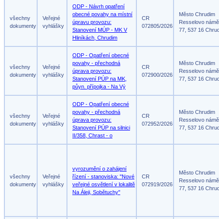
ODP - Návrh opatření
obecné povahy na místní
Město Chrudim
všechny
Veřejné
CR
úpravu provozu:
Resselovo námě
dokumenty
vyhlášky
072805/2026
Stanovení MÚP - MK V
77, 537 16 Chru
Hliníkách, Chrudim
ODP - Opatření obecné
povahy - přechodná
Město Chrudim
všechny
Veřejné
CR
úprava provozu:
Resselovo námě
dokumenty
vyhlášky
072900/2026
Stanovení PÚP na MK,
77, 537 16 Chru
půyn. přípojka - Na Vý
ODP - Opatření obecné
povahy - přechodná
Město Chrudim
všechny
Veřejné
CR
úprava provozu:
Resselovo námě
dokumenty
vyhlášky
072952/2026
Stanovení PÚP na silnici
77, 537 16 Chru
II/358, Chrast - o
vyrozumění o zahájení
Město Chrudim
všechny
Veřejné
řízení - stanoviska: "Nové
CR
Resselovo námě
dokumenty
vyhlášky
veřejné osvětlení v lokalitě
072919/2026
77, 537 16 Chru
Na Áleji, Sobětuchy"