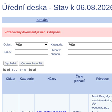
Úřední deska - Stav k 06.08.202
Aktuální
Požadovaný dokument již není k dispozici.
Oblast:
Kategorie:
Hledat v
Název:
obsahu:
1 - 25 z 108
Číslo
Oblast
Kategorie
Název
Původce
jednací
Jaroš Petr, Mgr. 
soudní exekutor,
IČO:
75066874,Petr