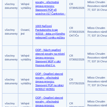
povahy - přechodná
Město Chrudim
všechny
Veřejné
CR
úprava provozu:
Resselovo námě
dokumenty
vyhlášky
073845/2026
Stanovení PÚP při
77, 537 16 Chru
uzavírce I/17 Čankovice -
1003 Nařízení
CR
Město Chrudim
všechny
Ostatní,
Pardubického kraje
073563/2026
Resselovo námě
dokumenty
jiné
4/2016 - doba zvýšeného
OKT/Če
77, 537 16 Chru
nebezpečí vzniku požáru
ODP - Návrh opatření
obecné povahy na místní
Město Chrudim
všechny
Veřejné
CR
úpravu provozu:
Resselovo námě
dokumenty
vyhlášky
073692/2026
Stanovení MÚP v ulici
77, 537 16 Chru
Husova před č.p.
ODP - Opatření obecné
povahy - přechodná
Město Chrudim
všechny
Veřejné
CR
úprava provozu:
Resselovo námě
dokumenty
vyhlášky
073735/2026
Stanovení PÚP na silnici
77, 537 16 Chru
III/35517,III/3551
ODP - Opatření obecné
povahy - přechodná
Město Chrudim
všechny
Veřejné
CR
úprava provozu:
Resselovo námě