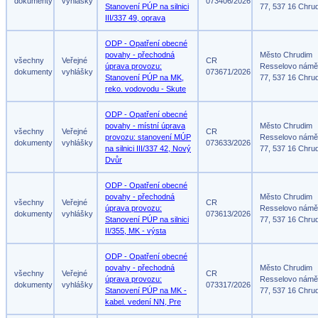
dokumenty
vyhlášky
073406/2026
Stanovení PÚP na silnici
77, 537 16 Chru
III/337 49, oprava
ODP - Opatření obecné
povahy - přechodná
Město Chrudim
všechny
Veřejné
CR
úprava provozu:
Resselovo námě
dokumenty
vyhlášky
073671/2026
Stanovení PÚP na MK,
77, 537 16 Chru
reko. vodovodu - Skute
ODP - Opatření obecné
povahy - místní úprava
Město Chrudim
všechny
Veřejné
CR
provozu: stanovení MÚP
Resselovo námě
dokumenty
vyhlášky
073633/2026
na silnici III/337 42, Nový
77, 537 16 Chru
Dvůr
ODP - Opatření obecné
povahy - přechodná
Město Chrudim
všechny
Veřejné
CR
úprava provozu:
Resselovo námě
dokumenty
vyhlášky
073613/2026
Stanovení PÚP na silnici
77, 537 16 Chru
II/355, MK - výsta
ODP - Opatření obecné
povahy - přechodná
Město Chrudim
všechny
Veřejné
CR
úprava provozu:
Resselovo námě
dokumenty
vyhlášky
073317/2026
Stanovení PÚP na MK -
77, 537 16 Chru
kabel. vedení NN, Pre