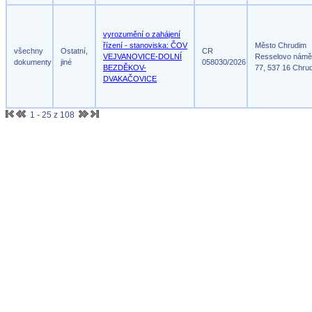
vyrozumění o zahájení
řízení - stanoviska: ČOV
Město Chrudim
všechny
Ostatní,
CR
VEJVANOVICE-DOLNÍ
Resselovo námě
dokumenty
jiné
058030/2026
BEZDĚKOV-
77, 537 16 Chru
DVAKAČOVICE
1 - 25 z 108