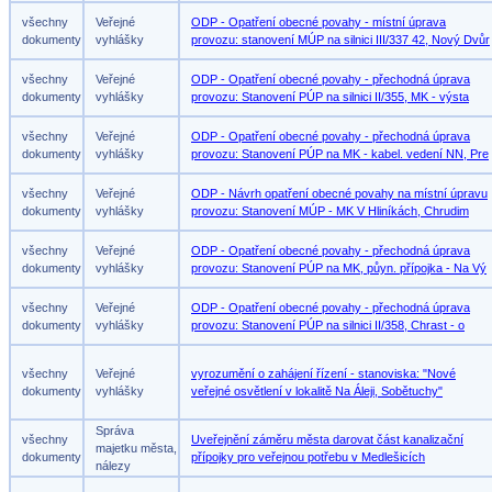
všechny
Veřejné
ODP - Opatření obecné povahy - místní úprava
dokumenty
vyhlášky
provozu: stanovení MÚP na silnici III/337 42, Nový Dvůr
všechny
Veřejné
ODP - Opatření obecné povahy - přechodná úprava
dokumenty
vyhlášky
provozu: Stanovení PÚP na silnici II/355, MK - výsta
všechny
Veřejné
ODP - Opatření obecné povahy - přechodná úprava
dokumenty
vyhlášky
provozu: Stanovení PÚP na MK - kabel. vedení NN, Pre
všechny
Veřejné
ODP - Návrh opatření obecné povahy na místní úpravu
dokumenty
vyhlášky
provozu: Stanovení MÚP - MK V Hliníkách, Chrudim
všechny
Veřejné
ODP - Opatření obecné povahy - přechodná úprava
dokumenty
vyhlášky
provozu: Stanovení PÚP na MK, půyn. přípojka - Na Vý
všechny
Veřejné
ODP - Opatření obecné povahy - přechodná úprava
dokumenty
vyhlášky
provozu: Stanovení PÚP na silnici II/358, Chrast - o
všechny
Veřejné
vyrozumění o zahájení řízení - stanoviska: "Nové
dokumenty
vyhlášky
veřejné osvětlení v lokalitě Na Áleji, Sobětuchy"
Správa
všechny
Uveřejnění záměru města darovat část kanalizační
majetku města,
dokumenty
přípojky pro veřejnou potřebu v Medlešicích
nálezy