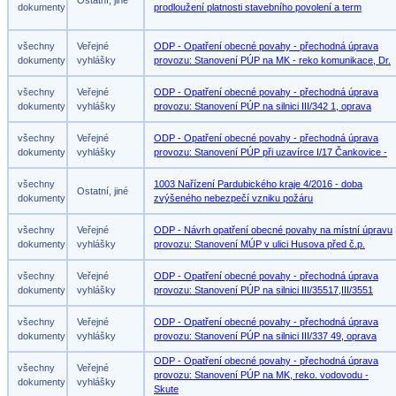
Ostatní, jiné
dokumenty
prodloužení platnosti stavebního povolení a term
všechny
Veřejné
ODP - Opatření obecné povahy - přechodná úprava
dokumenty
vyhlášky
provozu: Stanovení PÚP na MK - reko komunikace, Dr.
všechny
Veřejné
ODP - Opatření obecné povahy - přechodná úprava
dokumenty
vyhlášky
provozu: Stanovení PÚP na silnici III/342 1, oprava
všechny
Veřejné
ODP - Opatření obecné povahy - přechodná úprava
dokumenty
vyhlášky
provozu: Stanovení PÚP při uzavírce I/17 Čankovice -
všechny
1003 Nařízení Pardubického kraje 4/2016 - doba
Ostatní, jiné
dokumenty
zvýšeného nebezpečí vzniku požáru
všechny
Veřejné
ODP - Návrh opatření obecné povahy na místní úpravu
dokumenty
vyhlášky
provozu: Stanovení MÚP v ulici Husova před č.p.
všechny
Veřejné
ODP - Opatření obecné povahy - přechodná úprava
dokumenty
vyhlášky
provozu: Stanovení PÚP na silnici III/35517,III/3551
všechny
Veřejné
ODP - Opatření obecné povahy - přechodná úprava
dokumenty
vyhlášky
provozu: Stanovení PÚP na silnici III/337 49, oprava
ODP - Opatření obecné povahy - přechodná úprava
všechny
Veřejné
provozu: Stanovení PÚP na MK, reko. vodovodu -
dokumenty
vyhlášky
Skute