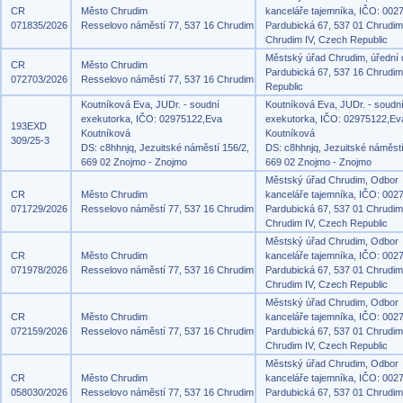
CR
Město Chrudim
kanceláře tajemníka, IČO: 002
071835/2026
Resselovo náměstí 77, 537 16 Chrudim
Pardubická 67, 537 01 Chrudim
Chrudim IV, Czech Republic
Městský úřad Chrudim, úřední
CR
Město Chrudim
Pardubická 67, 537 16 Chrudi
072703/2026
Resselovo náměstí 77, 537 16 Chrudim
Republic
Koutníková Eva, JUDr. - soudní
Koutníková Eva, JUDr. - soudn
exekutorka, IČO: 02975122,Eva
exekutorka, IČO: 02975122,Ev
193EXD
Koutníková
Koutníková
309/25-3
DS: c8hhnjq, Jezuitské náměstí 156/2,
DS: c8hhnjq, Jezuitské náměstí
669 02 Znojmo - Znojmo
669 02 Znojmo - Znojmo
Městský úřad Chrudim, Odbor
CR
Město Chrudim
kanceláře tajemníka, IČO: 002
071729/2026
Resselovo náměstí 77, 537 16 Chrudim
Pardubická 67, 537 01 Chrudim
Chrudim IV, Czech Republic
Městský úřad Chrudim, Odbor
CR
Město Chrudim
kanceláře tajemníka, IČO: 002
071978/2026
Resselovo náměstí 77, 537 16 Chrudim
Pardubická 67, 537 01 Chrudim
Chrudim IV, Czech Republic
Městský úřad Chrudim, Odbor
CR
Město Chrudim
kanceláře tajemníka, IČO: 002
072159/2026
Resselovo náměstí 77, 537 16 Chrudim
Pardubická 67, 537 01 Chrudim
Chrudim IV, Czech Republic
Městský úřad Chrudim, Odbor
CR
Město Chrudim
kanceláře tajemníka, IČO: 002
058030/2026
Resselovo náměstí 77, 537 16 Chrudim
Pardubická 67, 537 01 Chrudim