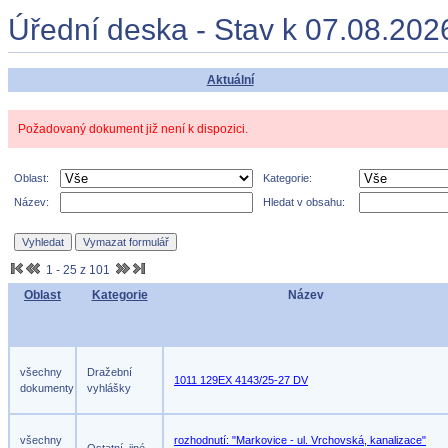
Úřední deska - Stav k 07.08.202
Aktuální
Požadovaný dokument již není k dispozici.
Oblast:
Kategorie:
Název:
Hledat v obsahu:
1 - 25 z 101
Oblast
Kategorie
Název
všechny
Dražební
1011 129EX 4143/25-27 DV
dokumenty
vyhlášky
všechny
rozhodnutí: "Markovice - ul. Vrchovská, kanalizace"