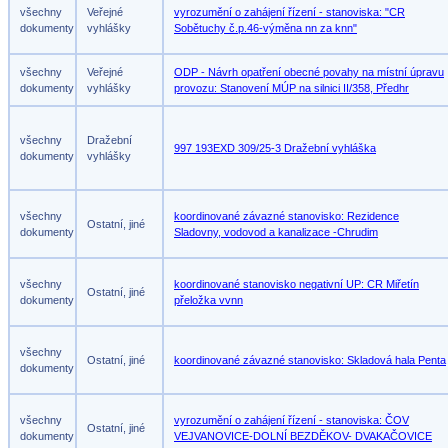
všechny
Veřejné
vyrozumění o zahájení řízení - stanoviska: "CR
dokumenty
vyhlášky
Sobětuchy č.p.46-výměna nn za knn"
všechny
Veřejné
ODP - Návrh opatření obecné povahy na místní úpravu
dokumenty
vyhlášky
provozu: Stanovení MÚP na silnici II/358, Předhr
všechny
Dražební
997 193EXD 309/25-3 Dražební vyhláška
dokumenty
vyhlášky
všechny
koordinované závazné stanovisko: Rezidence
Ostatní, jiné
dokumenty
Sladovny, vodovod a kanalizace -Chrudim
všechny
koordinované stanovisko negativní UP: CR Miřetín
Ostatní, jiné
dokumenty
přeložka vvnn
všechny
Ostatní, jiné
koordinované závazné stanovisko: Skladová hala Penta
dokumenty
všechny
vyrozumění o zahájení řízení - stanoviska: ČOV
Ostatní, jiné
dokumenty
VEJVANOVICE-DOLNÍ BEZDĚKOV- DVAKAČOVICE