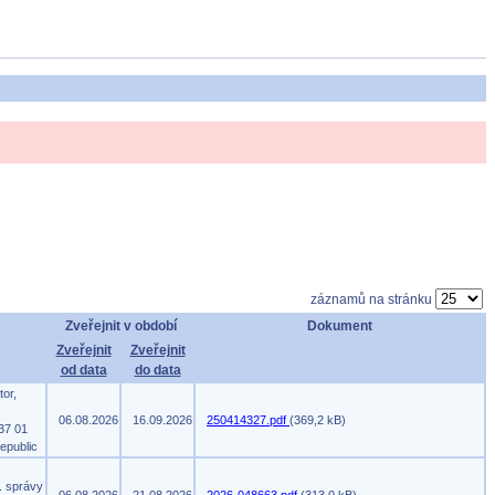
záznamů na stránku
Zveřejnit v období
Dokument
Zveřejnit
Zveřejnit
od data
do data
tor,
06.08.2026
16.09.2026
250414327.pdf
(369,2 kB)
37 01
epublic
. správy