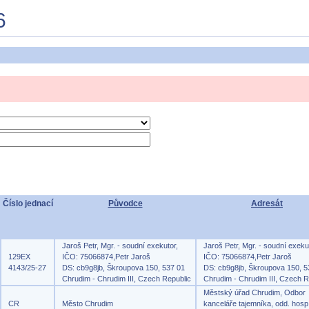
6
Číslo jednací
Původce
Adresát
Jaroš Petr, Mgr. - soudní exekutor,
Jaroš Petr, Mgr. - soudní exeku
129EX
IČO: 75066874,Petr Jaroš
IČO: 75066874,Petr Jaroš
4143/25-27
DS: cb9g8jb, Škroupova 150, 537 01
DS: cb9g8jb, Škroupova 150, 5
Chrudim - Chrudim III, Czech Republic
Chrudim - Chrudim III, Czech R
Městský úřad Chrudim, Odbor
CR
Město Chrudim
kanceláře tajemníka, odd. hosp