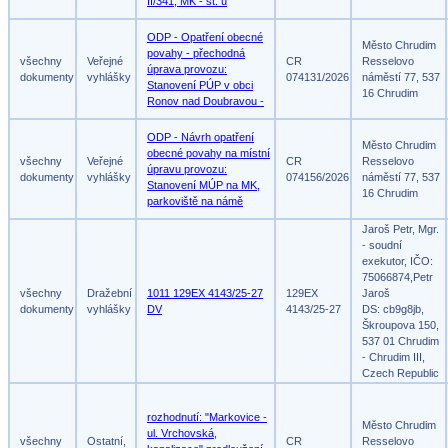
II/341, MK - st. ú
ODP - Opatření obecné
Město Chrudim
povahy - přechodná
všechny
Veřejné
CR
Resselovo
úprava provozu:
dokumenty
vyhlášky
074131/2026
náměstí 77, 537
Stanovení PÚP v obci
16 Chrudim
Ronov nad Doubravou -
ODP - Návrh opatření
Město Chrudim
obecné povahy na místní
všechny
Veřejné
CR
Resselovo
úpravu provozu:
dokumenty
vyhlášky
074156/2026
náměstí 77, 537
Stanovení MÚP na MK,
16 Chrudim
parkoviště na námě
Jaroš Petr, Mgr.
- soudní
exekutor, IČO:
75066874,Petr
všechny
Dražební
1011 129EX 4143/25-27
129EX
Jaroš
dokumenty
vyhlášky
DV
4143/25-27
DS: cb9g8jb,
Škroupova 150,
537 01 Chrudim
- Chrudim III,
Czech Republic
rozhodnutí: "Markovice -
Město Chrudim
ul. Vrchovská,
všechny
Ostatní,
CR
Resselovo