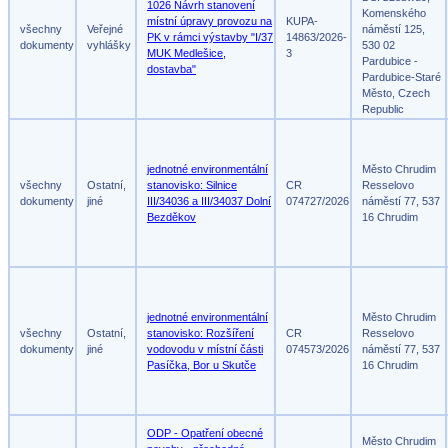
1026 Návrh stanovení
Komenského
místní úpravy provozu na
KUPA-
všechny
Veřejné
náměstí 125,
PK v rámci výstavby "I/37
14863/2026-
dokumenty
vyhlášky
530 02
MUK Medlešice,
3
Pardubice -
dostavba"
Pardubice-Staré
Město, Czech
Republic
jednotné environmentální
Město Chrudim
všechny
Ostatní,
stanovisko: Silnice
CR
Resselovo
dokumenty
jiné
III/34036 a III/34037 Dolní
074727/2026
náměstí 77, 537
Bezděkov
16 Chrudim
jednotné environmentální
Město Chrudim
všechny
Ostatní,
stanovisko: Rozšíření
CR
Resselovo
dokumenty
jiné
vodovodu v místní části
074573/2026
náměstí 77, 537
Pasíčka, Bor u Skutče
16 Chrudim
ODP - Opatření obecné
Město Chrudim