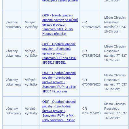
nebezpečí vzniku požáru
16 Chrudim
ODP - Návrh opatření
Město Chrudim
obecné povahy na místní
všechny
Veřejné
CR
Resselovo
úpravu provozu:
dokumenty
vyhlášky
073692/2026
náměstí 77, 537
Stanovení MÚP v ulici
16 Chrudim
Husova před č.p.
ODP - Opatření obecné
Město Chrudim
povahy - přechodná
všechny
Veřejné
CR
Resselovo
úprava provozu:
dokumenty
vyhlášky
073735/2026
náměstí 77, 537
Stanovení PÚP na silnici
16 Chrudim
III/35517,III/3551
ODP - Opatření obecné
Město Chrudim
povahy - přechodná
všechny
Veřejné
CR
Resselovo
úprava provozu:
dokumenty
vyhlášky
073406/2026
náměstí 77, 537
Stanovení PÚP na silnici
16 Chrudim
III/337 49, oprava
ODP - Opatření obecné
Město Chrudim
povahy - přechodná
všechny
Veřejné
CR
Resselovo
úprava provozu:
dokumenty
vyhlášky
073671/2026
náměstí 77, 537
Stanovení PÚP na MK,
16 Chrudim
reko. vodovodu - Skute