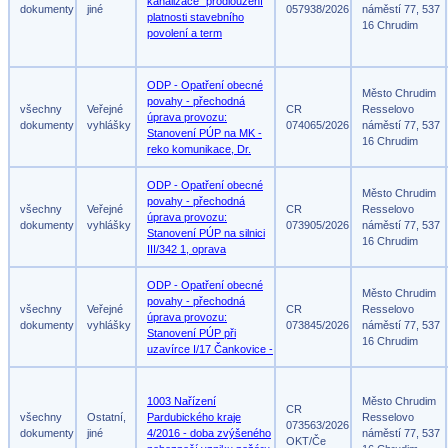
kanalizace" prodloužení
dokumenty
jiné
057938/2026
náměstí 77, 537
platnosti stavebního
16 Chrudim
povolení a term
ODP - Opatření obecné
Město Chrudim
povahy - přechodná
všechny
Veřejné
CR
Resselovo
úprava provozu:
dokumenty
vyhlášky
074065/2026
náměstí 77, 537
Stanovení PÚP na MK -
16 Chrudim
reko komunikace, Dr.
ODP - Opatření obecné
Město Chrudim
povahy - přechodná
všechny
Veřejné
CR
Resselovo
úprava provozu:
dokumenty
vyhlášky
073905/2026
náměstí 77, 537
Stanovení PÚP na silnici
16 Chrudim
III/342 1, oprava
ODP - Opatření obecné
Město Chrudim
povahy - přechodná
všechny
Veřejné
CR
Resselovo
úprava provozu:
dokumenty
vyhlášky
073845/2026
náměstí 77, 537
Stanovení PÚP při
16 Chrudim
uzavírce I/17 Čankovice -
1003 Nařízení
Město Chrudim
CR
všechny
Ostatní,
Pardubického kraje
Resselovo
073563/2026
dokumenty
jiné
4/2016 - doba zvýšeného
náměstí 77, 537
OKT/Če