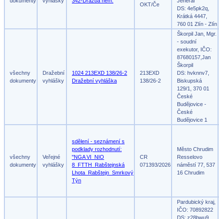
dokumenty
vyhlášky
342-Dražba nem.
Jenerál
OKT/Če
DS: 4e5pk2q,
Krátká 4447,
760 01 Zlín - Zlín
Škorpil Jan, Mgr.
- soudní
exekutor, IČO:
87680157,Jan
Škorpil
všechny
Dražební
1024 213EXD 138/26-2
213EXD
DS: hvknnv7,
dokumenty
vyhlášky
Dražební vyhláška
138/26-2
Biskupská
129/1, 370 01
České
Budějovice -
České
Budějovice 1
sdělení - seznámení s
podklady rozhodnutí:
Město Chrudim
všechny
Veřejné
"NGA VI_NIO
CR
Resselovo
dokumenty
vyhlášky
8_FTTH_Rabštejnská
071393/2026
náměstí 77, 537
Lhota_Rabštejn_Smrkový
16 Chrudim
Týn
Pardubický kraj,
IČO: 70892822
DS: z28bwu9,