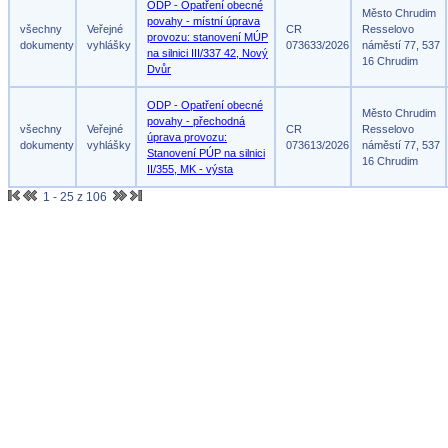
ODP - Opatření obecné
Město Chrudim
povahy - místní úprava
všechny
Veřejné
CR
Resselovo
provozu: stanovení MÚP
dokumenty
vyhlášky
073633/2026
náměstí 77, 537
na silnici III/337 42, Nový
16 Chrudim
Dvůr
ODP - Opatření obecné
Město Chrudim
povahy - přechodná
všechny
Veřejné
CR
Resselovo
úprava provozu:
dokumenty
vyhlášky
073613/2026
náměstí 77, 537
Stanovení PÚP na silnici
16 Chrudim
II/355, MK - výsta
1 - 25 z 106