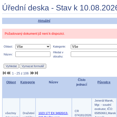
Úřední deska - Stav k 10.08.202
Aktuální
Požadovaný dokument již není k dispozici.
Oblast:
Kategorie:
Hledat v
Název:
obsahu:
1 - 25 z 106
Číslo
Oblast
Kategorie
Název
Původce
jednací
Jenerál Marek,
Mgr. - soudní
exekutor, IČO:
CR
všechny
Dražební
1023 177 EX 34920/13-
65850661,Marek
074181/2026