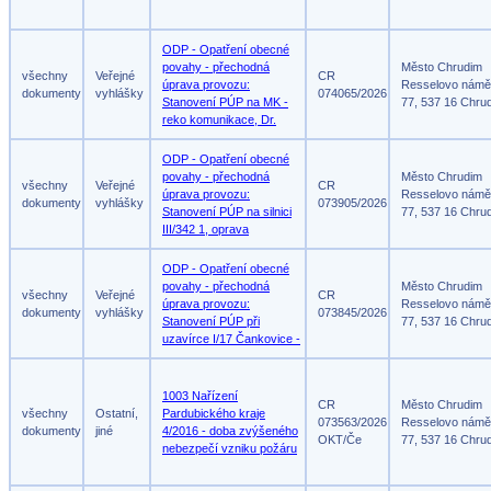
ODP - Opatření obecné
povahy - přechodná
Město Chrudim
všechny
Veřejné
CR
úprava provozu:
Resselovo námě
dokumenty
vyhlášky
074065/2026
Stanovení PÚP na MK -
77, 537 16 Chru
reko komunikace, Dr.
ODP - Opatření obecné
povahy - přechodná
Město Chrudim
všechny
Veřejné
CR
úprava provozu:
Resselovo námě
dokumenty
vyhlášky
073905/2026
Stanovení PÚP na silnici
77, 537 16 Chru
III/342 1, oprava
ODP - Opatření obecné
povahy - přechodná
Město Chrudim
všechny
Veřejné
CR
úprava provozu:
Resselovo námě
dokumenty
vyhlášky
073845/2026
Stanovení PÚP při
77, 537 16 Chru
uzavírce I/17 Čankovice -
1003 Nařízení
CR
Město Chrudim
všechny
Ostatní,
Pardubického kraje
073563/2026
Resselovo námě
dokumenty
jiné
4/2016 - doba zvýšeného
OKT/Če
77, 537 16 Chru
nebezpečí vzniku požáru