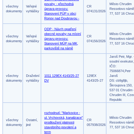
povahy - přechodná
Město Chrudim
všechny
Veřejné
CR
úprava provozu:
Resselovo námě
dokumenty
vyhlášky
074131/2026
Stanovení PÚP v obci
77, 537 16 Chru
Ronov nad Doubravou -
ODP - Návrh opatření
obecné povahy na místní
Město Chrudim
všechny
Veřejné
CR
úpravu provozu:
Resselovo námě
dokumenty
vyhlášky
074156/2026
Stanovení MÚP na MK,
77, 537 16 Chru
parkoviště na námě
Jaroš Petr, Mgr. 
soudní exekutor,
IČO:
75066874,Petr
všechny
Dražební
1011 129EX 4143/25-27
129EX
Jaroš
dokumenty
vyhlášky
DV
4143/25-27
DS: cb9g8jb,
Škroupova 150,
537 01 Chrudim 
Chrudim III, Cze
Republic
rozhodnutí: "Markovice -
ul. Vrchovská, kanalizace"
Město Chrudim
všechny
Ostatní,
CR
prodloužení platnosti
Resselovo námě
dokumenty
jiné
057938/2026
stavebního povolení a
77, 537 16 Chru
term