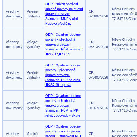
ODP - Návrh opatření
obecné povahy na místní
Město Chrudim
všechny
Veřejné
CR
úpravu provozu:
Resselovo námě
dokumenty
vyhlášky
073692/2026
Stanovení MÚP v ulici
77, 537 16 Chru
Husova před č.p.
ODP - Opatření obecné
povahy - přechodná
Město Chrudim
všechny
Veřejné
CR
úprava provozu:
Resselovo námě
dokumenty
vyhlášky
073735/2026
Stanovení PÚP na silnici
77, 537 16 Chru
III/35517,III/3551
ODP - Opatření obecné
povahy - přechodná
Město Chrudim
všechny
Veřejné
CR
úprava provozu:
Resselovo námě
dokumenty
vyhlášky
073406/2026
Stanovení PÚP na silnici
77, 537 16 Chru
III/337 49, oprava
ODP - Opatření obecné
povahy - přechodná
Město Chrudim
všechny
Veřejné
CR
úprava provozu:
Resselovo námě
dokumenty
vyhlášky
073671/2026
Stanovení PÚP na MK,
77, 537 16 Chru
reko. vodovodu - Skute
ODP - Opatření obecné
povahy - místní úprava
Město Chrudim
všechny
Veřejné
CR
provozu: stanovení MÚP
Resselovo námě