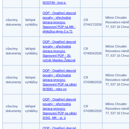
III/33749 - knn p.
ODP - Opatření obecné
povahy - přechodná
Město Chrudim
všechny
Veřejné
CR
úprava provozu:
Resselovo námě
dokumenty
vyhlášky
074417/2026
Stanovení PÚP na MK -
77, 537 16 Chru
přeložka plynu č.p.71
ODP - Opatření obecné
povahy - přechodná
Město Chrudim
všechny
Veřejné
CR
úprava provozu:
Resselovo námě
dokumenty
vyhlášky
074054/2026
Stanovení PÚP - 30.
77, 537 16 Chru
ročník Manitou Železné
ODP - Opatření obecné
povahy - přechodná
Město Chrudim
všechny
Veřejné
CR
úprava provozu:
Resselovo námě
dokumenty
vyhlášky
074398/2026
Stanovení PÚP na silnici
77, 537 16 Chru
III/3581 - reko vo
ODP - Opatření obecné
povahy - přechodná
Město Chrudim
všechny
Veřejné
CR
úprava provozu:
Resselovo námě
dokumenty
vyhlášky
074385/2026
Stanovení PÚP na silnici
77, 537 16 Chru
II/341, MK - st. ú
ODP - Opatření obecné