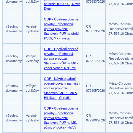
dokumenty
vyhlášky
073633/2026
na silnici III/337 42, Nový
77, 537 16 Chru
Dvůr
ODP - Opatření obecné
povahy - přechodná
Město Chrudim
všechny
Veřejné
CR
úprava provozu:
Resselovo námě
dokumenty
vyhlášky
073613/2026
Stanovení PÚP na silnici
77, 537 16 Chru
II/355, MK - výsta
ODP - Opatření obecné
povahy - přechodná
Město Chrudim
všechny
Veřejné
CR
úprava provozu:
Resselovo námě
dokumenty
vyhlášky
073317/2026
Stanovení PÚP na MK -
77, 537 16 Chru
kabel. vedení NN, Pre
ODP - Návrh opatření
obecné povahy na místní
Město Chrudim
všechny
Veřejné
CR
úpravu provozu:
Resselovo námě
dokumenty
vyhlášky
072805/2026
Stanovení MÚP - MK V
77, 537 16 Chru
Hliníkách, Chrudim
ODP - Opatření obecné
povahy - přechodná
Město Chrudim
všechny
Veřejné
CR
úprava provozu:
Resselovo námě
dokumenty
vyhlášky
072900/2026
Stanovení PÚP na MK,
77, 537 16 Chru
půyn. přípojka - Na Vý