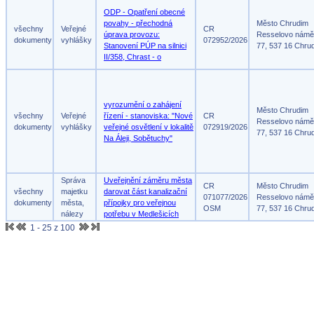
ODP - Opatření obecné
povahy - přechodná
Město Chrudim
všechny
Veřejné
CR
úprava provozu:
Resselovo námě
dokumenty
vyhlášky
072952/2026
Stanovení PÚP na silnici
77, 537 16 Chru
II/358, Chrast - o
vyrozumění o zahájení
Město Chrudim
všechny
Veřejné
řízení - stanoviska: "Nové
CR
Resselovo námě
dokumenty
vyhlášky
veřejné osvětlení v lokalitě
072919/2026
77, 537 16 Chru
Na Áleji, Sobětuchy"
Správa
Uveřejnění záměru města
CR
Město Chrudim
všechny
majetku
darovat část kanalizační
071077/2026
Resselovo námě
dokumenty
města,
přípojky pro veřejnou
OSM
77, 537 16 Chru
nálezy
potřebu v Medlešicích
1 - 25 z 100