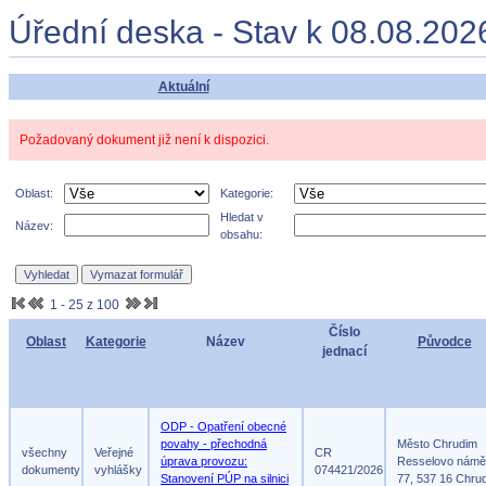
Úřední deska - Stav k 08.08.202
Aktuální
Požadovaný dokument již není k dispozici.
Oblast:
Kategorie:
Hledat v
Název:
obsahu:
1 - 25 z 100
Číslo
Oblast
Kategorie
Název
Původce
jednací
ODP - Opatření obecné
povahy - přechodná
Město Chrudim
všechny
Veřejné
CR
úprava provozu:
Resselovo námě
dokumenty
vyhlášky
074421/2026
Stanovení PÚP na silnici
77, 537 16 Chru