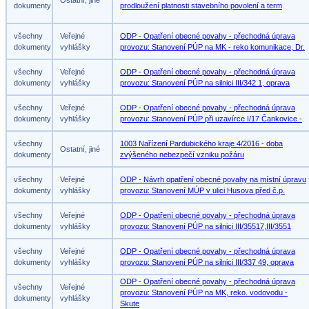
Ostatní, jiné
dokumenty
prodloužení platnosti stavebního povolení a term
všechny
Veřejné
ODP - Opatření obecné povahy - přechodná úprava
dokumenty
vyhlášky
provozu: Stanovení PÚP na MK - reko komunikace, Dr.
všechny
Veřejné
ODP - Opatření obecné povahy - přechodná úprava
dokumenty
vyhlášky
provozu: Stanovení PÚP na silnici III/342 1, oprava
všechny
Veřejné
ODP - Opatření obecné povahy - přechodná úprava
dokumenty
vyhlášky
provozu: Stanovení PÚP při uzavírce I/17 Čankovice -
všechny
1003 Nařízení Pardubického kraje 4/2016 - doba
Ostatní, jiné
dokumenty
zvýšeného nebezpečí vzniku požáru
všechny
Veřejné
ODP - Návrh opatření obecné povahy na místní úpravu
dokumenty
vyhlášky
provozu: Stanovení MÚP v ulici Husova před č.p.
všechny
Veřejné
ODP - Opatření obecné povahy - přechodná úprava
dokumenty
vyhlášky
provozu: Stanovení PÚP na silnici III/35517,III/3551
všechny
Veřejné
ODP - Opatření obecné povahy - přechodná úprava
dokumenty
vyhlášky
provozu: Stanovení PÚP na silnici III/337 49, oprava
ODP - Opatření obecné povahy - přechodná úprava
všechny
Veřejné
provozu: Stanovení PÚP na MK, reko. vodovodu -
dokumenty
vyhlášky
Skute