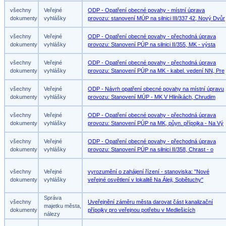
všechny
Veřejné
ODP - Opatření obecné povahy - místní úprava
dokumenty
vyhlášky
provozu: stanovení MÚP na silnici III/337 42, Nový Dvůr
všechny
Veřejné
ODP - Opatření obecné povahy - přechodná úprava
dokumenty
vyhlášky
provozu: Stanovení PÚP na silnici II/355, MK - výsta
všechny
Veřejné
ODP - Opatření obecné povahy - přechodná úprava
dokumenty
vyhlášky
provozu: Stanovení PÚP na MK - kabel. vedení NN, Pre
všechny
Veřejné
ODP - Návrh opatření obecné povahy na místní úpravu
dokumenty
vyhlášky
provozu: Stanovení MÚP - MK V Hliníkách, Chrudim
všechny
Veřejné
ODP - Opatření obecné povahy - přechodná úprava
dokumenty
vyhlášky
provozu: Stanovení PÚP na MK, půyn. přípojka - Na Vý
všechny
Veřejné
ODP - Opatření obecné povahy - přechodná úprava
dokumenty
vyhlášky
provozu: Stanovení PÚP na silnici II/358, Chrast - o
všechny
Veřejné
vyrozumění o zahájení řízení - stanoviska: "Nové
dokumenty
vyhlášky
veřejné osvětlení v lokalitě Na Áleji, Sobětuchy"
Správa
všechny
Uveřejnění záměru města darovat část kanalizační
majetku města,
dokumenty
přípojky pro veřejnou potřebu v Medlešicích
nálezy