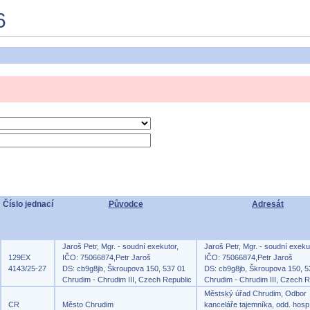
6
Číslo jednací
Původce
Adresát
Jaroš Petr, Mgr. - soudní exekutor,
Jaroš Petr, Mgr. - soudní exeku
129EX
IČO: 75066874,Petr Jaroš
IČO: 75066874,Petr Jaroš
4143/25-27
DS: cb9g8jb, Škroupova 150, 537 01
DS: cb9g8jb, Škroupova 150, 5
Chrudim - Chrudim III, Czech Republic
Chrudim - Chrudim III, Czech R
Městský úřad Chrudim, Odbor
CR
Město Chrudim
kanceláře tajemníka, odd. hosp