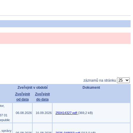
záznamů na stránku
Zveřejnit v období
Dokument
Zveřejnit
Zveřejnit
od data
do data
tor,
06.08.2026
16.09.2026
250414327.pdf
(369,2 kB)
37 01
epublic
. správy