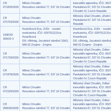
CR
Město Chrudim
kanceláře tajemníka, IČO: 002
071835/2026
Resselovo náměstí 77, 537 16 Chrudim
Pardubická 67, 537 01 Chrudim
Chrudim IV, Czech Republic
Městský úřad Chrudim, úřední
CR
Město Chrudim
Pardubická 67, 537 16 Chrudi
072703/2026
Resselovo náměstí 77, 537 16 Chrudim
Republic
Koutníková Eva, JUDr. - soudní
Koutníková Eva, JUDr. - soudn
exekutorka, IČO: 02975122,Eva
exekutorka, IČO: 02975122,Ev
193EXD
Koutníková
Koutníková
309/25-3
DS: c8hhnjq, Jezuitské náměstí 156/2,
DS: c8hhnjq, Jezuitské náměstí
669 02 Znojmo - Znojmo
669 02 Znojmo - Znojmo
Městský úřad Chrudim, Odbor
CR
Město Chrudim
kanceláře tajemníka, IČO: 002
071729/2026
Resselovo náměstí 77, 537 16 Chrudim
Pardubická 67, 537 01 Chrudim
Chrudim IV, Czech Republic
Městský úřad Chrudim, Odbor
CR
Město Chrudim
kanceláře tajemníka, IČO: 002
071978/2026
Resselovo náměstí 77, 537 16 Chrudim
Pardubická 67, 537 01 Chrudim
Chrudim IV, Czech Republic
Městský úřad Chrudim, Odbor
CR
Město Chrudim
kanceláře tajemníka, IČO: 002
072159/2026
Resselovo náměstí 77, 537 16 Chrudim
Pardubická 67, 537 01 Chrudim
Chrudim IV, Czech Republic
Městský úřad Chrudim, Odbor
CR
Město Chrudim
kanceláře tajemníka, IČO: 002
058030/2026
Resselovo náměstí 77, 537 16 Chrudim
Pardubická 67, 537 01 Chrudim