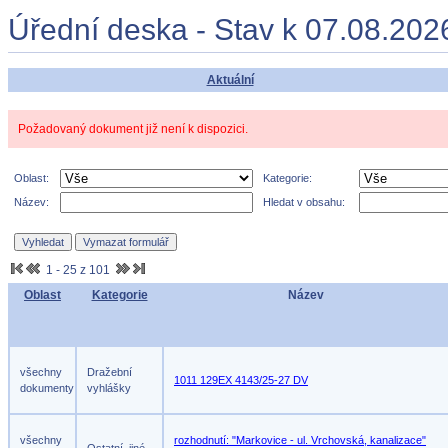
Úřední deska - Stav k 07.08.202
Aktuální
Požadovaný dokument již není k dispozici.
Oblast:
Kategorie:
Název:
Hledat v obsahu:
1 - 25 z 101
Oblast
Kategorie
Název
všechny
Dražební
1011 129EX 4143/25-27 DV
dokumenty
vyhlášky
všechny
rozhodnutí: "Markovice - ul. Vrchovská, kanalizace"