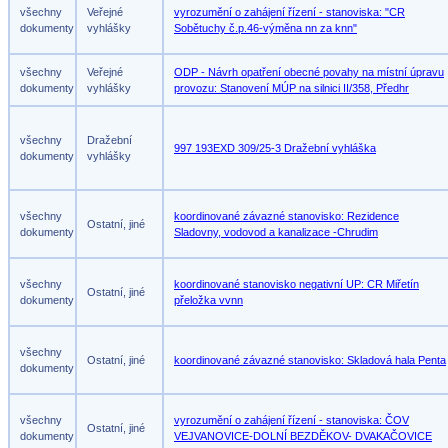
všechny
Veřejné
vyrozumění o zahájení řízení - stanoviska: "CR
dokumenty
vyhlášky
Sobětuchy č.p.46-výměna nn za knn"
všechny
Veřejné
ODP - Návrh opatření obecné povahy na místní úpravu
dokumenty
vyhlášky
provozu: Stanovení MÚP na silnici II/358, Předhr
všechny
Dražební
997 193EXD 309/25-3 Dražební vyhláška
dokumenty
vyhlášky
všechny
koordinované závazné stanovisko: Rezidence
Ostatní, jiné
dokumenty
Sladovny, vodovod a kanalizace -Chrudim
všechny
koordinované stanovisko negativní UP: CR Miřetín
Ostatní, jiné
dokumenty
přeložka vvnn
všechny
Ostatní, jiné
koordinované závazné stanovisko: Skladová hala Penta
dokumenty
všechny
vyrozumění o zahájení řízení - stanoviska: ČOV
Ostatní, jiné
dokumenty
VEJVANOVICE-DOLNÍ BEZDĚKOV- DVAKAČOVICE