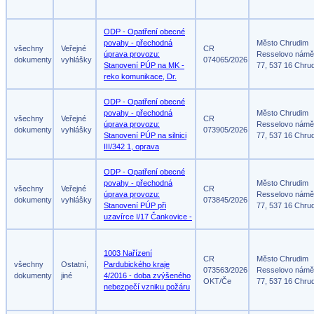
ODP - Opatření obecné
povahy - přechodná
Město Chrudim
všechny
Veřejné
CR
úprava provozu:
Resselovo námě
dokumenty
vyhlášky
074065/2026
Stanovení PÚP na MK -
77, 537 16 Chru
reko komunikace, Dr.
ODP - Opatření obecné
povahy - přechodná
Město Chrudim
všechny
Veřejné
CR
úprava provozu:
Resselovo námě
dokumenty
vyhlášky
073905/2026
Stanovení PÚP na silnici
77, 537 16 Chru
III/342 1, oprava
ODP - Opatření obecné
povahy - přechodná
Město Chrudim
všechny
Veřejné
CR
úprava provozu:
Resselovo námě
dokumenty
vyhlášky
073845/2026
Stanovení PÚP při
77, 537 16 Chru
uzavírce I/17 Čankovice -
1003 Nařízení
CR
Město Chrudim
všechny
Ostatní,
Pardubického kraje
073563/2026
Resselovo námě
dokumenty
jiné
4/2016 - doba zvýšeného
OKT/Če
77, 537 16 Chru
nebezpečí vzniku požáru