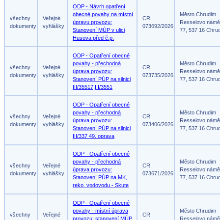
ODP - Návrh opatření
obecné povahy na místní
Město Chrudim
všechny
Veřejné
CR
úpravu provozu:
Resselovo námě
dokumenty
vyhlášky
073692/2026
Stanovení MÚP v ulici
77, 537 16 Chru
Husova před č.p.
ODP - Opatření obecné
povahy - přechodná
Město Chrudim
všechny
Veřejné
CR
úprava provozu:
Resselovo námě
dokumenty
vyhlášky
073735/2026
Stanovení PÚP na silnici
77, 537 16 Chru
III/35517,III/3551
ODP - Opatření obecné
povahy - přechodná
Město Chrudim
všechny
Veřejné
CR
úprava provozu:
Resselovo námě
dokumenty
vyhlášky
073406/2026
Stanovení PÚP na silnici
77, 537 16 Chru
III/337 49, oprava
ODP - Opatření obecné
povahy - přechodná
Město Chrudim
všechny
Veřejné
CR
úprava provozu:
Resselovo námě
dokumenty
vyhlášky
073671/2026
Stanovení PÚP na MK,
77, 537 16 Chru
reko. vodovodu - Skute
ODP - Opatření obecné
povahy - místní úprava
Město Chrudim
všechny
Veřejné
CR
provozu: stanovení MÚP
Resselovo námě