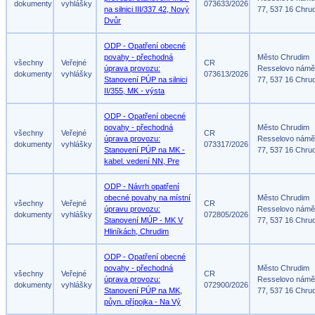
dokumenty
vyhlášky
073633/2026
na silnici III/337 42, Nový
77, 537 16 Chru
Dvůr
ODP - Opatření obecné
povahy - přechodná
Město Chrudim
všechny
Veřejné
CR
úprava provozu:
Resselovo námě
dokumenty
vyhlášky
073613/2026
Stanovení PÚP na silnici
77, 537 16 Chru
II/355, MK - výsta
ODP - Opatření obecné
povahy - přechodná
Město Chrudim
všechny
Veřejné
CR
úprava provozu:
Resselovo námě
dokumenty
vyhlášky
073317/2026
Stanovení PÚP na MK -
77, 537 16 Chru
kabel. vedení NN, Pre
ODP - Návrh opatření
obecné povahy na místní
Město Chrudim
všechny
Veřejné
CR
úpravu provozu:
Resselovo námě
dokumenty
vyhlášky
072805/2026
Stanovení MÚP - MK V
77, 537 16 Chru
Hliníkách, Chrudim
ODP - Opatření obecné
povahy - přechodná
Město Chrudim
všechny
Veřejné
CR
úprava provozu:
Resselovo námě
dokumenty
vyhlášky
072900/2026
Stanovení PÚP na MK,
77, 537 16 Chru
půyn. přípojka - Na Vý