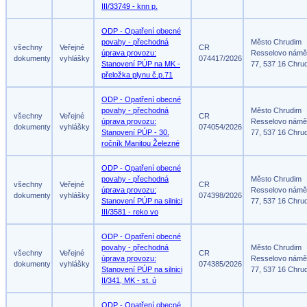
III/33749 - knn p.
ODP - Opatření obecné
povahy - přechodná
Město Chrudim
všechny
Veřejné
CR
úprava provozu:
Resselovo námě
dokumenty
vyhlášky
074417/2026
Stanovení PÚP na MK -
77, 537 16 Chru
přeložka plynu č.p.71
ODP - Opatření obecné
povahy - přechodná
Město Chrudim
všechny
Veřejné
CR
úprava provozu:
Resselovo námě
dokumenty
vyhlášky
074054/2026
Stanovení PÚP - 30.
77, 537 16 Chru
ročník Manitou Železné
ODP - Opatření obecné
povahy - přechodná
Město Chrudim
všechny
Veřejné
CR
úprava provozu:
Resselovo námě
dokumenty
vyhlášky
074398/2026
Stanovení PÚP na silnici
77, 537 16 Chru
III/3581 - reko vo
ODP - Opatření obecné
povahy - přechodná
Město Chrudim
všechny
Veřejné
CR
úprava provozu:
Resselovo námě
dokumenty
vyhlášky
074385/2026
Stanovení PÚP na silnici
77, 537 16 Chru
II/341, MK - st. ú
ODP - Opatření obecné