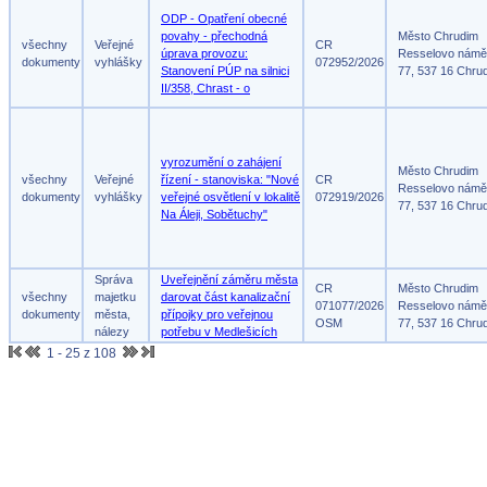
ODP - Opatření obecné
povahy - přechodná
Město Chrudim
všechny
Veřejné
CR
úprava provozu:
Resselovo námě
dokumenty
vyhlášky
072952/2026
Stanovení PÚP na silnici
77, 537 16 Chru
II/358, Chrast - o
vyrozumění o zahájení
Město Chrudim
všechny
Veřejné
řízení - stanoviska: "Nové
CR
Resselovo námě
dokumenty
vyhlášky
veřejné osvětlení v lokalitě
072919/2026
77, 537 16 Chru
Na Áleji, Sobětuchy"
Správa
Uveřejnění záměru města
CR
Město Chrudim
všechny
majetku
darovat část kanalizační
071077/2026
Resselovo námě
dokumenty
města,
přípojky pro veřejnou
OSM
77, 537 16 Chru
nálezy
potřebu v Medlešicích
1 - 25 z 108