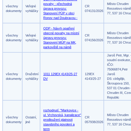
povahy - přechodná
Město Chrudim
všechny
Veřejné
CR
úprava provozu:
Resselovo námě
dokumenty
vyhlášky
074131/2026
Stanovení PÚP v obci
77, 537 16 Chru
Ronov nad Doubravou -
ODP - Návrh opatření
obecné povahy na místní
Město Chrudim
všechny
Veřejné
CR
úpravu provozu:
Resselovo námě
dokumenty
vyhlášky
074156/2026
Stanovení MÚP na MK,
77, 537 16 Chru
parkoviště na námě
Jaroš Petr, Mgr. 
soudní exekutor,
IČO:
75066874,Petr
všechny
Dražební
1011 129EX 4143/25-27
129EX
Jaroš
dokumenty
vyhlášky
DV
4143/25-27
DS: cb9g8jb,
Škroupova 150,
537 01 Chrudim 
Chrudim III, Cze
Republic
rozhodnutí: "Markovice -
ul. Vrchovská, kanalizace"
Město Chrudim
všechny
Ostatní,
CR
prodloužení platnosti
Resselovo námě
dokumenty
jiné
057938/2026
stavebního povolení a
77, 537 16 Chru
term