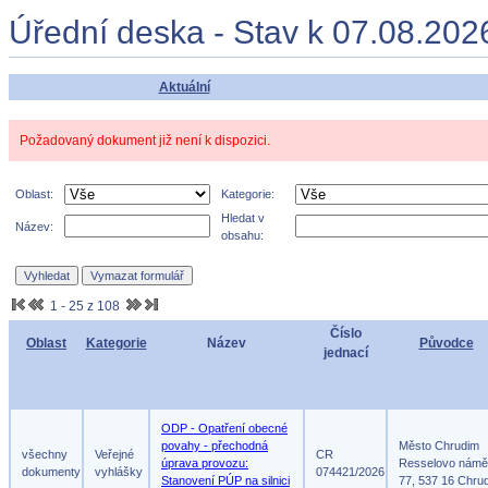
Úřední deska - Stav k 07.08.202
Aktuální
Požadovaný dokument již není k dispozici.
Oblast:
Kategorie:
Hledat v
Název:
obsahu:
1 - 25 z 108
Číslo
Oblast
Kategorie
Název
Původce
jednací
ODP - Opatření obecné
povahy - přechodná
Město Chrudim
všechny
Veřejné
CR
úprava provozu:
Resselovo námě
dokumenty
vyhlášky
074421/2026
Stanovení PÚP na silnici
77, 537 16 Chru