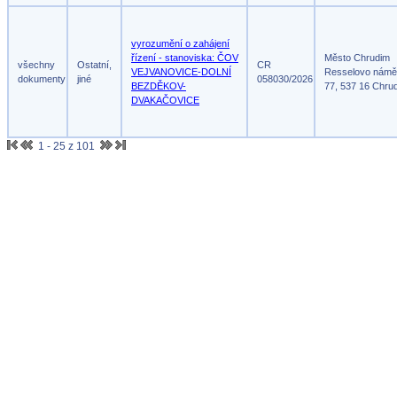
vyrozumění o zahájení
řízení - stanoviska: ČOV
Město Chrudim
všechny
Ostatní,
CR
VEJVANOVICE-DOLNÍ
Resselovo námě
dokumenty
jiné
058030/2026
BEZDĚKOV-
77, 537 16 Chru
DVAKAČOVICE
1 - 25 z 101