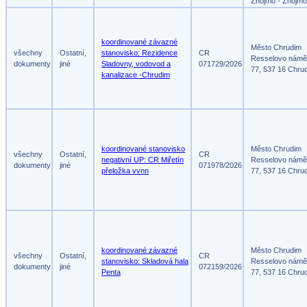
Znojmo - Znojmo
koordinované závazné
Město Chrudim
všechny
Ostatní,
stanovisko: Rezidence
CR
Resselovo námě
dokumenty
jiné
Sladovny, vodovod a
071729/2026
77, 537 16 Chru
kanalizace -Chrudim
koordinované stanovisko
Město Chrudim
všechny
Ostatní,
CR
negativní UP: CR Miřetín
Resselovo námě
dokumenty
jiné
071978/2026
přeložka vvnn
77, 537 16 Chru
koordinované závazné
Město Chrudim
všechny
Ostatní,
CR
stanovisko: Skladová hala
Resselovo námě
dokumenty
jiné
072159/2026
Penta
77, 537 16 Chru