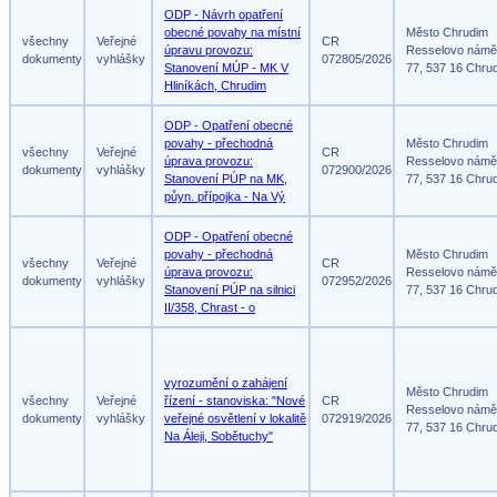
ODP - Návrh opatření
obecné povahy na místní
Město Chrudim
všechny
Veřejné
CR
úpravu provozu:
Resselovo námě
dokumenty
vyhlášky
072805/2026
Stanovení MÚP - MK V
77, 537 16 Chru
Hliníkách, Chrudim
ODP - Opatření obecné
povahy - přechodná
Město Chrudim
všechny
Veřejné
CR
úprava provozu:
Resselovo námě
dokumenty
vyhlášky
072900/2026
Stanovení PÚP na MK,
77, 537 16 Chru
půyn. přípojka - Na Vý
ODP - Opatření obecné
povahy - přechodná
Město Chrudim
všechny
Veřejné
CR
úprava provozu:
Resselovo námě
dokumenty
vyhlášky
072952/2026
Stanovení PÚP na silnici
77, 537 16 Chru
II/358, Chrast - o
vyrozumění o zahájení
Město Chrudim
všechny
Veřejné
řízení - stanoviska: "Nové
CR
Resselovo námě
dokumenty
vyhlášky
veřejné osvětlení v lokalitě
072919/2026
77, 537 16 Chru
Na Áleji, Sobětuchy"