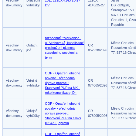
všechny
Dražební
1011 129EX 4143/25-27
129EX
Jaroš
dokumenty
vyhlášky
DV
4143/25-27
DS: cb9g8jb,
Škroupova 150,
537 01 Chrudim 
Chrudim III, Cze
Republic
rozhodnutí: "Markovice -
ul. Vrchovská, kanalizace"
Město Chrudim
všechny
Ostatní,
CR
prodloužení platnosti
Resselovo námě
dokumenty
jiné
057938/2026
stavebního povolení a
77, 537 16 Chru
term
ODP - Opatření obecné
povahy - přechodná
Město Chrudim
všechny
Veřejné
CR
úprava provozu:
Resselovo námě
dokumenty
vyhlášky
074065/2026
Stanovení PÚP na MK -
77, 537 16 Chru
reko komunikace, Dr.
ODP - Opatření obecné
povahy - přechodná
Město Chrudim
všechny
Veřejné
CR
úprava provozu:
Resselovo námě
dokumenty
vyhlášky
073905/2026
Stanovení PÚP na silnici
77, 537 16 Chru
III/342 1, oprava
ODP - Opatření obecné