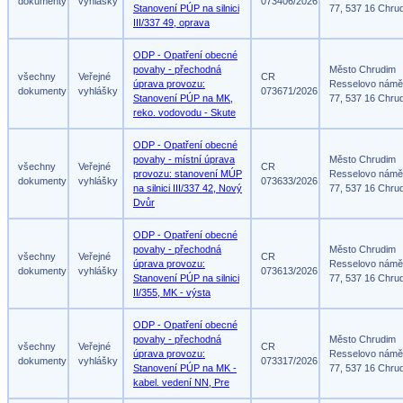
dokumenty
vyhlášky
073406/2026
Stanovení PÚP na silnici
77, 537 16 Chru
III/337 49, oprava
ODP - Opatření obecné
povahy - přechodná
Město Chrudim
všechny
Veřejné
CR
úprava provozu:
Resselovo námě
dokumenty
vyhlášky
073671/2026
Stanovení PÚP na MK,
77, 537 16 Chru
reko. vodovodu - Skute
ODP - Opatření obecné
povahy - místní úprava
Město Chrudim
všechny
Veřejné
CR
provozu: stanovení MÚP
Resselovo námě
dokumenty
vyhlášky
073633/2026
na silnici III/337 42, Nový
77, 537 16 Chru
Dvůr
ODP - Opatření obecné
povahy - přechodná
Město Chrudim
všechny
Veřejné
CR
úprava provozu:
Resselovo námě
dokumenty
vyhlášky
073613/2026
Stanovení PÚP na silnici
77, 537 16 Chru
II/355, MK - výsta
ODP - Opatření obecné
povahy - přechodná
Město Chrudim
všechny
Veřejné
CR
úprava provozu:
Resselovo námě
dokumenty
vyhlášky
073317/2026
Stanovení PÚP na MK -
77, 537 16 Chru
kabel. vedení NN, Pre