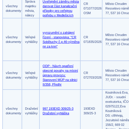
Správa
Uveřejnění záměru města
CR
Město Chrudim
všechny
majetku
darovat část kanalizační
071077/2026
Resselovo námě
dokumenty
města,
přípojky pro veřejnou
OSM
77, 537 16 Chru
nálezy
potřebu v Medlešicích
vyrozumění o zahájení
Město Chrudim
všechny
Veřejné
řízení - stanoviska: "CR
CR
Resselovo námě
dokumenty
vyhlášky
Sobětuchy č.p.46-výměna
071835/2026
77, 537 16 Chru
nn za knn"
ODP - Návrh opatření
obecné povahy na místní
Město Chrudim
všechny
Veřejné
CR
úpravu provozu:
Resselovo námě
dokumenty
vyhlášky
072703/2026
Stanovení MÚP na silnici
77, 537 16 Chru
II/358, Předhr
Koutníková Eva,
JUDr. - soudní
exekutorka, IČO
02975122,Eva
všechny
Dražební
997 193EXD 309/25-3
193EXD
Koutníková
dokumenty
vyhlášky
Dražební vyhláška
309/25-3
DS: c8hhnjq,
Jezuitské náměs
156/2, 669 02