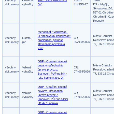
všechny
Dražební
1011 129EX 4143/25-27
129EX
Jaroš
dokumenty
vyhlášky
DV
4143/25-27
DS: cb9g8jb,
Škroupova 150,
537 01 Chrudim 
Chrudim III, Cze
Republic
rozhodnutí: "Markovice -
ul. Vrchovská, kanalizace"
Město Chrudim
všechny
Ostatní,
CR
prodloužení platnosti
Resselovo námě
dokumenty
jiné
057938/2026
stavebního povolení a
77, 537 16 Chru
term
ODP - Opatření obecné
povahy - přechodná
Město Chrudim
všechny
Veřejné
CR
úprava provozu:
Resselovo námě
dokumenty
vyhlášky
074065/2026
Stanovení PÚP na MK -
77, 537 16 Chru
reko komunikace, Dr.
ODP - Opatření obecné
povahy - přechodná
Město Chrudim
všechny
Veřejné
CR
úprava provozu:
Resselovo námě
dokumenty
vyhlášky
073905/2026
Stanovení PÚP na silnici
77, 537 16 Chru
III/342 1, oprava
ODP - Opatření obecné