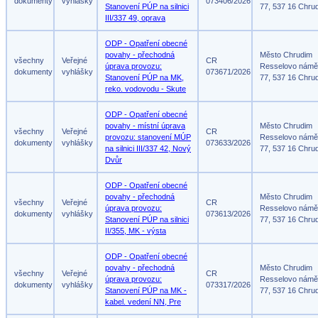
dokumenty
vyhlášky
073406/2026
Stanovení PÚP na silnici
77, 537 16 Chru
III/337 49, oprava
ODP - Opatření obecné
povahy - přechodná
Město Chrudim
všechny
Veřejné
CR
úprava provozu:
Resselovo námě
dokumenty
vyhlášky
073671/2026
Stanovení PÚP na MK,
77, 537 16 Chru
reko. vodovodu - Skute
ODP - Opatření obecné
povahy - místní úprava
Město Chrudim
všechny
Veřejné
CR
provozu: stanovení MÚP
Resselovo námě
dokumenty
vyhlášky
073633/2026
na silnici III/337 42, Nový
77, 537 16 Chru
Dvůr
ODP - Opatření obecné
povahy - přechodná
Město Chrudim
všechny
Veřejné
CR
úprava provozu:
Resselovo námě
dokumenty
vyhlášky
073613/2026
Stanovení PÚP na silnici
77, 537 16 Chru
II/355, MK - výsta
ODP - Opatření obecné
povahy - přechodná
Město Chrudim
všechny
Veřejné
CR
úprava provozu:
Resselovo námě
dokumenty
vyhlášky
073317/2026
Stanovení PÚP na MK -
77, 537 16 Chru
kabel. vedení NN, Pre