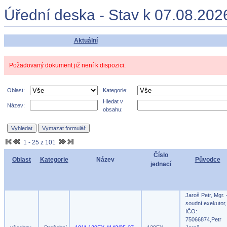
Úřední deska - Stav k 07.08.202
Aktuální
Požadovaný dokument již není k dispozici.
Oblast:
Kategorie:
Hledat v
Název:
obsahu:
1 - 25 z 101
Číslo
Oblast
Kategorie
Název
Původce
jednací
Jaroš Petr, Mgr. 
soudní exekutor,
IČO:
75066874,Petr