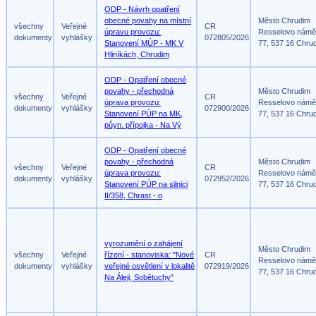
ODP - Návrh opatření
obecné povahy na místní
Město Chrudim
všechny
Veřejné
CR
úpravu provozu:
Resselovo námě
dokumenty
vyhlášky
072805/2026
Stanovení MÚP - MK V
77, 537 16 Chru
Hliníkách, Chrudim
ODP - Opatření obecné
povahy - přechodná
Město Chrudim
všechny
Veřejné
CR
úprava provozu:
Resselovo námě
dokumenty
vyhlášky
072900/2026
Stanovení PÚP na MK,
77, 537 16 Chru
půyn. přípojka - Na Vý
ODP - Opatření obecné
povahy - přechodná
Město Chrudim
všechny
Veřejné
CR
úprava provozu:
Resselovo námě
dokumenty
vyhlášky
072952/2026
Stanovení PÚP na silnici
77, 537 16 Chru
II/358, Chrast - o
vyrozumění o zahájení
Město Chrudim
všechny
Veřejné
řízení - stanoviska: "Nové
CR
Resselovo námě
dokumenty
vyhlášky
veřejné osvětlení v lokalitě
072919/2026
77, 537 16 Chru
Na Áleji, Sobětuchy"