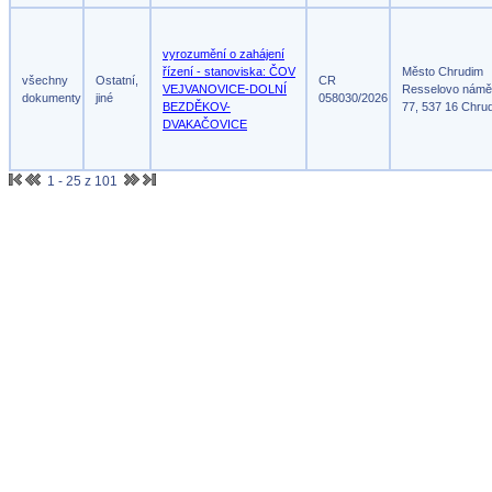
vyrozumění o zahájení
řízení - stanoviska: ČOV
Město Chrudim
všechny
Ostatní,
CR
VEJVANOVICE-DOLNÍ
Resselovo námě
dokumenty
jiné
058030/2026
BEZDĚKOV-
77, 537 16 Chru
DVAKAČOVICE
1 - 25 z 101