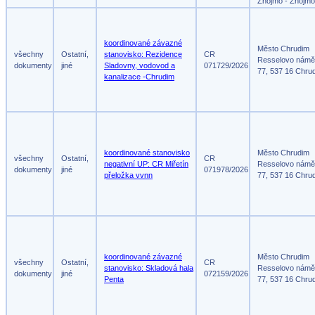
Znojmo - Znojmo
koordinované závazné
Město Chrudim
všechny
Ostatní,
stanovisko: Rezidence
CR
Resselovo námě
dokumenty
jiné
Sladovny, vodovod a
071729/2026
77, 537 16 Chru
kanalizace -Chrudim
koordinované stanovisko
Město Chrudim
všechny
Ostatní,
CR
negativní UP: CR Miřetín
Resselovo námě
dokumenty
jiné
071978/2026
přeložka vvnn
77, 537 16 Chru
koordinované závazné
Město Chrudim
všechny
Ostatní,
CR
stanovisko: Skladová hala
Resselovo námě
dokumenty
jiné
072159/2026
Penta
77, 537 16 Chru