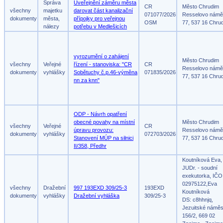
Správa
Uveřejnění záměru města
CR
Město Chrudim
všechny
majetku
darovat část kanalizační
071077/2026
Resselovo námě
dokumenty
města,
přípojky pro veřejnou
OSM
77, 537 16 Chru
nálezy
potřebu v Medlešicích
vyrozumění o zahájení
Město Chrudim
všechny
Veřejné
řízení - stanoviska: "CR
CR
Resselovo námě
dokumenty
vyhlášky
Sobětuchy č.p.46-výměna
071835/2026
77, 537 16 Chru
nn za knn"
ODP - Návrh opatření
obecné povahy na místní
Město Chrudim
všechny
Veřejné
CR
úpravu provozu:
Resselovo námě
dokumenty
vyhlášky
072703/2026
Stanovení MÚP na silnici
77, 537 16 Chru
II/358, Předhr
Koutníková Eva,
JUDr. - soudní
exekutorka, IČO
02975122,Eva
všechny
Dražební
997 193EXD 309/25-3
193EXD
Koutníková
dokumenty
vyhlášky
Dražební vyhláška
309/25-3
DS: c8hhnjq,
Jezuitské náměs
156/2, 669 02