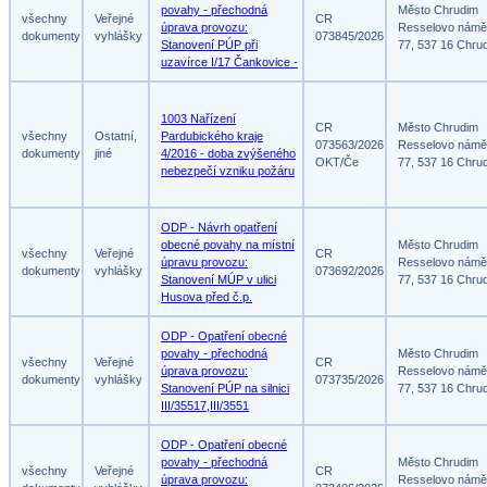
povahy - přechodná
Město Chrudim
všechny
Veřejné
CR
úprava provozu:
Resselovo námě
dokumenty
vyhlášky
073845/2026
Stanovení PÚP při
77, 537 16 Chru
uzavírce I/17 Čankovice -
1003 Nařízení
CR
Město Chrudim
všechny
Ostatní,
Pardubického kraje
073563/2026
Resselovo námě
dokumenty
jiné
4/2016 - doba zvýšeného
OKT/Če
77, 537 16 Chru
nebezpečí vzniku požáru
ODP - Návrh opatření
obecné povahy na místní
Město Chrudim
všechny
Veřejné
CR
úpravu provozu:
Resselovo námě
dokumenty
vyhlášky
073692/2026
Stanovení MÚP v ulici
77, 537 16 Chru
Husova před č.p.
ODP - Opatření obecné
povahy - přechodná
Město Chrudim
všechny
Veřejné
CR
úprava provozu:
Resselovo námě
dokumenty
vyhlášky
073735/2026
Stanovení PÚP na silnici
77, 537 16 Chru
III/35517,III/3551
ODP - Opatření obecné
povahy - přechodná
Město Chrudim
všechny
Veřejné
CR
úprava provozu:
Resselovo námě