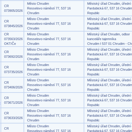
Město Chrudim
Městský úřad Chrudim, úřední
CR
Resselovo náměstí 77, 537 16
Pardubická 67, 537 16 Chrudi
073905/2026
Chrudim
Republic
Město Chrudim
Městský úřad Chrudim, úřední
CR
Resselovo náměstí 77, 537 16
Pardubická 67, 537 16 Chrudi
073845/2026
Chrudim
Republic
CR
Město Chrudim
Městský úřad Chrudim, odbor
073563/2026
Resselovo náměstí 77, 537 16
kanceláře tajemníka
OKT/Če
Chrudim
Chrudim I 537 01 Chrudim - Ch
Město Chrudim
Městský úřad Chrudim, úřední
CR
Resselovo náměstí 77, 537 16
Pardubická 67, 537 16 Chrudi
073692/2026
Chrudim
Republic
Město Chrudim
Městský úřad Chrudim, úřední
CR
Resselovo náměstí 77, 537 16
Pardubická 67, 537 16 Chrudi
073735/2026
Chrudim
Republic
Město Chrudim
Městský úřad Chrudim, úřední
CR
Resselovo náměstí 77, 537 16
Pardubická 67, 537 16 Chrudi
073406/2026
Chrudim
Republic
Město Chrudim
Městský úřad Chrudim, úřední
CR
Resselovo náměstí 77, 537 16
Pardubická 67, 537 16 Chrudi
e
073671/2026
Chrudim
Republic
Město Chrudim
Městský úřad Chrudim, úřední
CR
Resselovo náměstí 77, 537 16
Pardubická 67, 537 16 Chrudi
073633/2026
Chrudim
Republic
Město Chrudim
Městský úřad Chrudim, úřední
CR
Resselovo náměstí 77, 537 16
Pardubická 67, 537 16 Chrudi