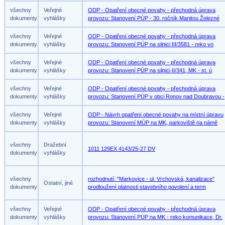
všechny
Veřejné
ODP - Opatření obecné povahy - přechodná úprava
dokumenty
vyhlášky
provozu: Stanovení PÚP - 30. ročník Manitou Železné
všechny
Veřejné
ODP - Opatření obecné povahy - přechodná úprava
dokumenty
vyhlášky
provozu: Stanovení PÚP na silnici III/3581 - reko vo
všechny
Veřejné
ODP - Opatření obecné povahy - přechodná úprava
dokumenty
vyhlášky
provozu: Stanovení PÚP na silnici II/341, MK - st. ú
všechny
Veřejné
ODP - Opatření obecné povahy - přechodná úprava
dokumenty
vyhlášky
provozu: Stanovení PÚP v obci Ronov nad Doubravou -
všechny
Veřejné
ODP - Návrh opatření obecné povahy na místní úpravu
dokumenty
vyhlášky
provozu: Stanovení MÚP na MK, parkoviště na námě
všechny
Dražební
1011 129EX 4143/25-27 DV
dokumenty
vyhlášky
všechny
rozhodnutí: "Markovice - ul. Vrchovská, kanalizace"
Ostatní, jiné
dokumenty
prodloužení platnosti stavebního povolení a term
všechny
Veřejné
ODP - Opatření obecné povahy - přechodná úprava
dokumenty
vyhlášky
provozu: Stanovení PÚP na MK - reko komunikace, Dr.