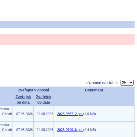
záznamů na stránku
Zveřejnit v období
Dokument
Zveřejnit
Zveřejnit
od data
do data
 deska
m, Czech
07.08.2026
24.08.2026
2026-066712.pdf
(4,0 MB)
 deska
m, Czech
07.08.2026
24.08.2026
2026-074016.pdf
(2,4 MB)