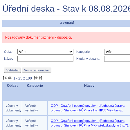
Úřední deska - Stav k 08.08.202
Aktuální
Požadovaný dokument již není k dispozici.
Oblast:
Kategorie:
Název:
Hledat v obsahu:
1 - 25 z 100
Oblast
Kategorie
Název
všechny
Veřejné
ODP - Opatření obecné povahy - přechodná úprava
dokumenty
vyhlášky
provozu: Stanovení PÚP na silnici III/33749 - knn p.
všechny
Veřejné
ODP - Opatření obecné povahy - přechodná úprava
dokumenty
vyhlášky
provozu: Stanovení PÚP na MK - přeložka plynu č.p.71