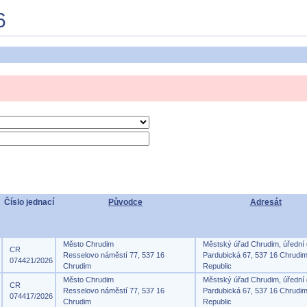
6
Číslo jednací
Původce
Adresát
Město Chrudim
Městský úřad Chrudim, úřední
CR
Resselovo náměstí 77, 537 16
Pardubická 67, 537 16 Chrudi
074421/2026
Chrudim
Republic
Město Chrudim
Městský úřad Chrudim, úřední
CR
Resselovo náměstí 77, 537 16
Pardubická 67, 537 16 Chrudi
074417/2026
Chrudim
Republic