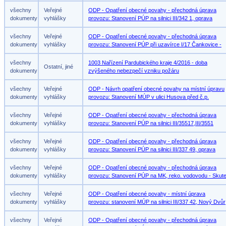
všechny
Veřejné
ODP - Opatření obecné povahy - přechodná úprava
dokumenty
vyhlášky
provozu: Stanovení PÚP na silnici III/342 1, oprava
všechny
Veřejné
ODP - Opatření obecné povahy - přechodná úprava
dokumenty
vyhlášky
provozu: Stanovení PÚP při uzavírce I/17 Čankovice -
všechny
1003 Nařízení Pardubického kraje 4/2016 - doba
Ostatní, jiné
dokumenty
zvýšeného nebezpečí vzniku požáru
všechny
Veřejné
ODP - Návrh opatření obecné povahy na místní úpravu
dokumenty
vyhlášky
provozu: Stanovení MÚP v ulici Husova před č.p.
všechny
Veřejné
ODP - Opatření obecné povahy - přechodná úprava
dokumenty
vyhlášky
provozu: Stanovení PÚP na silnici III/35517,III/3551
všechny
Veřejné
ODP - Opatření obecné povahy - přechodná úprava
dokumenty
vyhlášky
provozu: Stanovení PÚP na silnici III/337 49, oprava
všechny
Veřejné
ODP - Opatření obecné povahy - přechodná úprava
dokumenty
vyhlášky
provozu: Stanovení PÚP na MK, reko. vodovodu - Skut
všechny
Veřejné
ODP - Opatření obecné povahy - místní úprava
dokumenty
vyhlášky
provozu: stanovení MÚP na silnici III/337 42, Nový Dvůr
všechny
Veřejné
ODP - Opatření obecné povahy - přechodná úprava