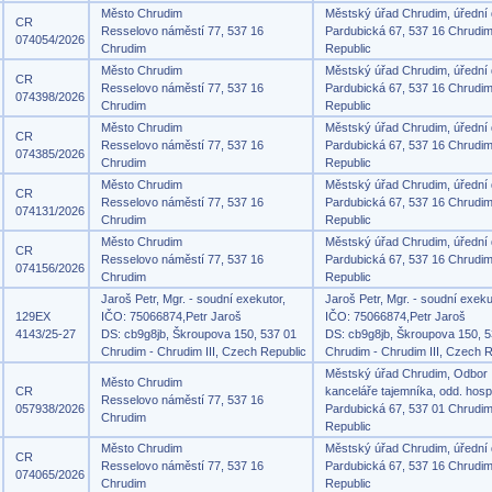
Město Chrudim
Městský úřad Chrudim, úřední
CR
Resselovo náměstí 77, 537 16
Pardubická 67, 537 16 Chrudi
074054/2026
Chrudim
Republic
Město Chrudim
Městský úřad Chrudim, úřední
CR
Resselovo náměstí 77, 537 16
Pardubická 67, 537 16 Chrudi
074398/2026
Chrudim
Republic
Město Chrudim
Městský úřad Chrudim, úřední
CR
Resselovo náměstí 77, 537 16
Pardubická 67, 537 16 Chrudi
074385/2026
Chrudim
Republic
Město Chrudim
Městský úřad Chrudim, úřední
CR
Resselovo náměstí 77, 537 16
Pardubická 67, 537 16 Chrudi
074131/2026
Chrudim
Republic
Město Chrudim
Městský úřad Chrudim, úřední
CR
Resselovo náměstí 77, 537 16
Pardubická 67, 537 16 Chrudi
074156/2026
Chrudim
Republic
Jaroš Petr, Mgr. - soudní exekutor,
Jaroš Petr, Mgr. - soudní exeku
129EX
IČO: 75066874,Petr Jaroš
IČO: 75066874,Petr Jaroš
4143/25-27
DS: cb9g8jb, Škroupova 150, 537 01
DS: cb9g8jb, Škroupova 150, 5
Chrudim - Chrudim III, Czech Republic
Chrudim - Chrudim III, Czech R
Městský úřad Chrudim, Odbor
Město Chrudim
CR
kanceláře tajemníka, odd. hosp
Resselovo náměstí 77, 537 16
057938/2026
Pardubická 67, 537 01 Chrudi
Chrudim
Republic
Město Chrudim
Městský úřad Chrudim, úřední
CR
Resselovo náměstí 77, 537 16
Pardubická 67, 537 16 Chrudi
074065/2026
Chrudim
Republic