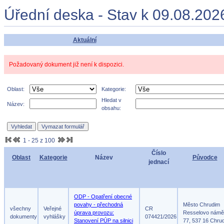
Úřední deska - Stav k 09.08.202
Aktuální
Požadovaný dokument již není k dispozici.
Oblast:
Kategorie:
Hledat v
Název:
obsahu:
1 - 25 z 100
Číslo
Oblast
Kategorie
Název
Původce
jednací
ODP - Opatření obecné
povahy - přechodná
Město Chrudim
všechny
Veřejné
CR
úprava provozu:
Resselovo námě
dokumenty
vyhlášky
074421/2026
Stanovení PÚP na silnici
77, 537 16 Chru