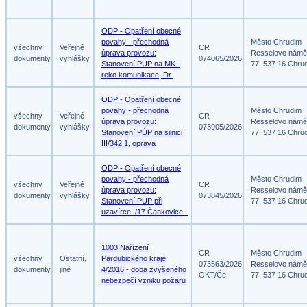
ODP - Opatření obecné
povahy - přechodná
Město Chrudim
všechny
Veřejné
CR
úprava provozu:
Resselovo námě
dokumenty
vyhlášky
074065/2026
Stanovení PÚP na MK -
77, 537 16 Chru
reko komunikace, Dr.
ODP - Opatření obecné
povahy - přechodná
Město Chrudim
všechny
Veřejné
CR
úprava provozu:
Resselovo námě
dokumenty
vyhlášky
073905/2026
Stanovení PÚP na silnici
77, 537 16 Chru
III/342 1, oprava
ODP - Opatření obecné
povahy - přechodná
Město Chrudim
všechny
Veřejné
CR
úprava provozu:
Resselovo námě
dokumenty
vyhlášky
073845/2026
Stanovení PÚP při
77, 537 16 Chru
uzavírce I/17 Čankovice -
1003 Nařízení
CR
Město Chrudim
všechny
Ostatní,
Pardubického kraje
073563/2026
Resselovo námě
dokumenty
jiné
4/2016 - doba zvýšeného
OKT/Če
77, 537 16 Chru
nebezpečí vzniku požáru