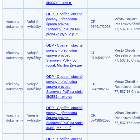
III/33749 - knn p.
ODP - Opatření obecné
povahy - přechodná
Město Chrudim
všechny
Veřejné
CR
úprava provozu:
Resselovo námě
dokumenty
vyhlášky
074417/2026
Stanovení PÚP na MK -
77, 537 16 Chru
přeložka plynu č.p.71
ODP - Opatření obecné
povahy - přechodná
Město Chrudim
všechny
Veřejné
CR
úprava provozu:
Resselovo námě
dokumenty
vyhlášky
074054/2026
Stanovení PÚP - 30.
77, 537 16 Chru
ročník Manitou Železné
ODP - Opatření obecné
povahy - přechodná
Město Chrudim
všechny
Veřejné
CR
úprava provozu:
Resselovo námě
dokumenty
vyhlášky
074398/2026
Stanovení PÚP na silnici
77, 537 16 Chru
III/3581 - reko vo
ODP - Opatření obecné
povahy - přechodná
Město Chrudim
všechny
Veřejné
CR
úprava provozu:
Resselovo námě
dokumenty
vyhlášky
074385/2026
Stanovení PÚP na silnici
77, 537 16 Chru
II/341, MK - st. ú
ODP - Opatření obecné