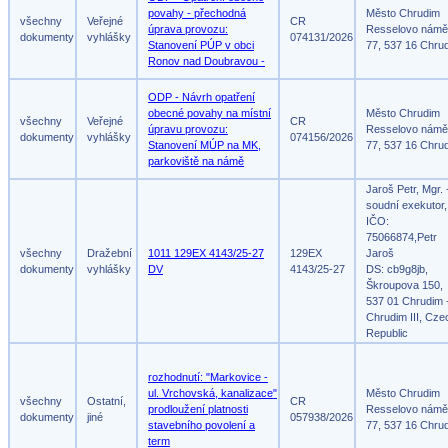
povahy - přechodná
Město Chrudim
všechny
Veřejné
CR
úprava provozu:
Resselovo námě
dokumenty
vyhlášky
074131/2026
Stanovení PÚP v obci
77, 537 16 Chru
Ronov nad Doubravou -
ODP - Návrh opatření
obecné povahy na místní
Město Chrudim
všechny
Veřejné
CR
úpravu provozu:
Resselovo námě
dokumenty
vyhlášky
074156/2026
Stanovení MÚP na MK,
77, 537 16 Chru
parkoviště na námě
Jaroš Petr, Mgr. 
soudní exekutor,
IČO:
75066874,Petr
všechny
Dražební
1011 129EX 4143/25-27
129EX
Jaroš
dokumenty
vyhlášky
DV
4143/25-27
DS: cb9g8jb,
Škroupova 150,
537 01 Chrudim 
Chrudim III, Cze
Republic
rozhodnutí: "Markovice -
ul. Vrchovská, kanalizace"
Město Chrudim
všechny
Ostatní,
CR
prodloužení platnosti
Resselovo námě
dokumenty
jiné
057938/2026
stavebního povolení a
77, 537 16 Chru
term