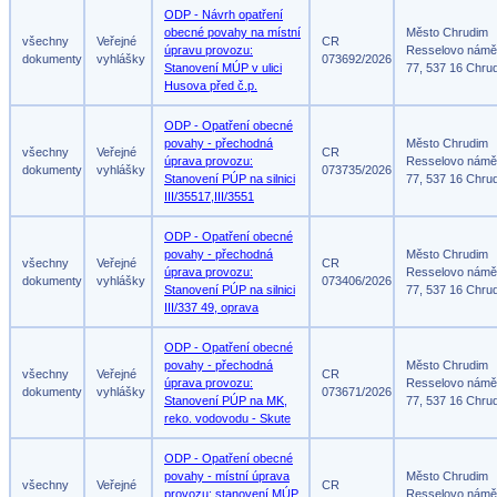
ODP - Návrh opatření
obecné povahy na místní
Město Chrudim
všechny
Veřejné
CR
úpravu provozu:
Resselovo námě
dokumenty
vyhlášky
073692/2026
Stanovení MÚP v ulici
77, 537 16 Chru
Husova před č.p.
ODP - Opatření obecné
povahy - přechodná
Město Chrudim
všechny
Veřejné
CR
úprava provozu:
Resselovo námě
dokumenty
vyhlášky
073735/2026
Stanovení PÚP na silnici
77, 537 16 Chru
III/35517,III/3551
ODP - Opatření obecné
povahy - přechodná
Město Chrudim
všechny
Veřejné
CR
úprava provozu:
Resselovo námě
dokumenty
vyhlášky
073406/2026
Stanovení PÚP na silnici
77, 537 16 Chru
III/337 49, oprava
ODP - Opatření obecné
povahy - přechodná
Město Chrudim
všechny
Veřejné
CR
úprava provozu:
Resselovo námě
dokumenty
vyhlášky
073671/2026
Stanovení PÚP na MK,
77, 537 16 Chru
reko. vodovodu - Skute
ODP - Opatření obecné
povahy - místní úprava
Město Chrudim
všechny
Veřejné
CR
provozu: stanovení MÚP
Resselovo námě