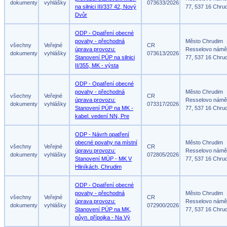
dokumenty
vyhlášky
073633/2026
na silnici III/337 42, Nový
77, 537 16 Chru
Dvůr
ODP - Opatření obecné
povahy - přechodná
Město Chrudim
všechny
Veřejné
CR
úprava provozu:
Resselovo námě
dokumenty
vyhlášky
073613/2026
Stanovení PÚP na silnici
77, 537 16 Chru
II/355, MK - výsta
ODP - Opatření obecné
povahy - přechodná
Město Chrudim
všechny
Veřejné
CR
úprava provozu:
Resselovo námě
dokumenty
vyhlášky
073317/2026
Stanovení PÚP na MK -
77, 537 16 Chru
kabel. vedení NN, Pre
ODP - Návrh opatření
obecné povahy na místní
Město Chrudim
všechny
Veřejné
CR
úpravu provozu:
Resselovo námě
dokumenty
vyhlášky
072805/2026
Stanovení MÚP - MK V
77, 537 16 Chru
Hliníkách, Chrudim
ODP - Opatření obecné
povahy - přechodná
Město Chrudim
všechny
Veřejné
CR
úprava provozu:
Resselovo námě
dokumenty
vyhlášky
072900/2026
Stanovení PÚP na MK,
77, 537 16 Chru
půyn. přípojka - Na Vý