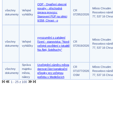
ODP - Opatření obecné
povahy - přechodná
Město Chrudim
všechny
Veřejné
CR
úprava provozu:
Resselovo námě
dokumenty
vyhlášky
072952/2026
Stanovení PÚP na silnici
77, 537 16 Chru
II/358, Chrast - o
vyrozumění o zahájení
Město Chrudim
všechny
Veřejné
řízení - stanoviska: "Nové
CR
Resselovo námě
dokumenty
vyhlášky
veřejné osvětlení v lokalitě
072919/2026
77, 537 16 Chru
Na Áleji, Sobětuchy"
Správa
Uveřejnění záměru města
CR
Město Chrudim
všechny
majetku
darovat část kanalizační
071077/2026
Resselovo námě
dokumenty
města,
přípojky pro veřejnou
OSM
77, 537 16 Chru
nálezy
potřebu v Medlešicích
1 - 25 z 100