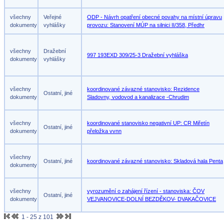
všechny
Veřejné
ODP - Návrh opatření obecné povahy na místní úpravu
dokumenty
vyhlášky
provozu: Stanovení MÚP na silnici II/358, Předhr
všechny
Dražební
997 193EXD 309/25-3 Dražební vyhláška
dokumenty
vyhlášky
všechny
koordinované závazné stanovisko: Rezidence
Ostatní, jiné
dokumenty
Sladovny, vodovod a kanalizace -Chrudim
všechny
koordinované stanovisko negativní UP: CR Miřetín
Ostatní, jiné
dokumenty
přeložka vvnn
všechny
Ostatní, jiné
koordinované závazné stanovisko: Skladová hala Penta
dokumenty
všechny
vyrozumění o zahájení řízení - stanoviska: ČOV
Ostatní, jiné
dokumenty
VEJVANOVICE-DOLNÍ BEZDĚKOV- DVAKAČOVICE
1 - 25 z 101