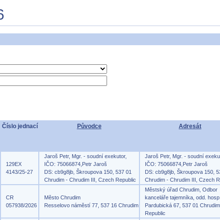
6
Číslo jednací
Původce
Adresát
Jaroš Petr, Mgr. - soudní exekutor,
Jaroš Petr, Mgr. - soudní exeku
129EX
IČO: 75066874,Petr Jaroš
IČO: 75066874,Petr Jaroš
4143/25-27
DS: cb9g8jb, Škroupova 150, 537 01
DS: cb9g8jb, Škroupova 150, 5
Chrudim - Chrudim III, Czech Republic
Chrudim - Chrudim III, Czech R
Městský úřad Chrudim, Odbor
CR
Město Chrudim
kanceláře tajemníka, odd. hosp
057938/2026
Resselovo náměstí 77, 537 16 Chrudim
Pardubická 67, 537 01 Chrudi
Republic