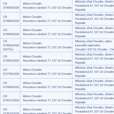
Městský úřad Chrudim, úřední
CR
Město Chrudim
Pardubická 67, 537 16 Chrudi
074065/2026
Resselovo náměstí 77, 537 16 Chrudim
Republic
Městský úřad Chrudim, úřední
CR
Město Chrudim
Pardubická 67, 537 16 Chrudi
073905/2026
Resselovo náměstí 77, 537 16 Chrudim
Republic
Městský úřad Chrudim, úřední
CR
Město Chrudim
Pardubická 67, 537 16 Chrudi
073845/2026
Resselovo náměstí 77, 537 16 Chrudim
Republic
CR
Městský úřad Chrudim, odbor
Město Chrudim
073563/2026
kanceláře tajemníka
Resselovo náměstí 77, 537 16 Chrudim
OKT/Če
Chrudim I 537 01 Chrudim - Ch
Městský úřad Chrudim, úřední
CR
Město Chrudim
Pardubická 67, 537 16 Chrudi
073692/2026
Resselovo náměstí 77, 537 16 Chrudim
Republic
Městský úřad Chrudim, úřední
CR
Město Chrudim
Pardubická 67, 537 16 Chrudi
073735/2026
Resselovo náměstí 77, 537 16 Chrudim
Republic
Městský úřad Chrudim, úřední
CR
Město Chrudim
Pardubická 67, 537 16 Chrudi
073406/2026
Resselovo náměstí 77, 537 16 Chrudim
Republic
Městský úřad Chrudim, úřední
CR
Město Chrudim
Pardubická 67, 537 16 Chrudi
073671/2026
Resselovo náměstí 77, 537 16 Chrudim
Republic
Městský úřad Chrudim, úřední
CR
Město Chrudim
Pardubická 67, 537 16 Chrudi
073633/2026
Resselovo náměstí 77, 537 16 Chrudim