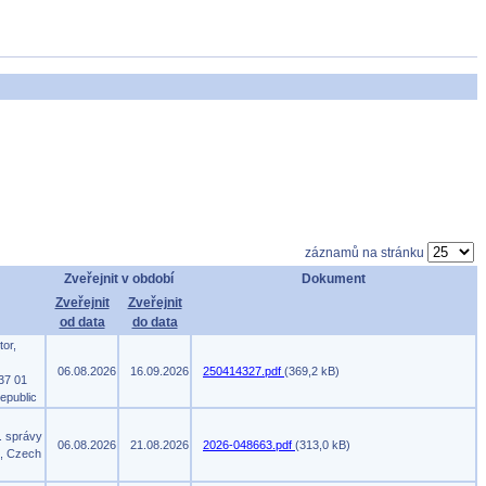
záznamů na stránku
Zveřejnit v období
Dokument
Zveřejnit
Zveřejnit
od data
do data
tor,
06.08.2026
16.09.2026
250414327.pdf
(369,2 kB)
37 01
epublic
. správy
06.08.2026
21.08.2026
2026-048663.pdf
(313,0 kB)
m, Czech