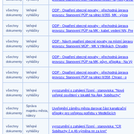
všechny
Veřejné
ODP - Opatření obecné povahy - přechodná úprava
dokumenty
vyhlášky
provozu: Stanovení PÚP na silnici II/355, MK - výsta
všechny
Veřejné
ODP - Opatření obecné povahy - přechodná úprava
dokumenty
vyhlášky
provozu: Stanovení PÚP na MK - kabel. vedení NN, Pre
všechny
Veřejné
ODP - Návrh opatření obecné povahy na místní úpravu
dokumenty
vyhlášky
provozu: Stanovení MÚP - MK V Hliníkách, Chrudim
všechny
Veřejné
ODP - Opatření obecné povahy - přechodná úprava
dokumenty
vyhlášky
provozu: Stanovení PÚP na MK, půyn. přípojka - Na Vý
všechny
Veřejné
ODP - Opatření obecné povahy - přechodná úprava
dokumenty
vyhlášky
provozu: Stanovení PÚP na silnici II/358, Chrast - o
všechny
Veřejné
vyrozumění o zahájení řízení - stanoviska: "Nové
dokumenty
vyhlášky
veřejné osvětlení v lokalitě Na Áleji, Sobětuchy"
Správa
všechny
Uveřejnění záměru města darovat část kanalizační
majetku města,
dokumenty
přípojky pro veřejnou potřebu v Medlešicích
nálezy
všechny
Veřejné
vyrozumění o zahájení řízení - stanoviska: "CR
dokumenty
vyhlášky
Sobětuchy č.p.46-výměna nn za knn"