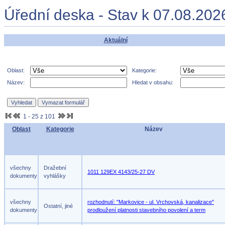
Úřední deska - Stav k 07.08.202
Aktuální
Oblast:
Kategorie:
Název:
Hledat v obsahu:
1 - 25 z 101
Oblast
Kategorie
Název
všechny
Dražební
1011 129EX 4143/25-27 DV
dokumenty
vyhlášky
všechny
rozhodnutí: "Markovice - ul. Vrchovská, kanalizace"
Ostatní, jiné
dokumenty
prodloužení platnosti stavebního povolení a term