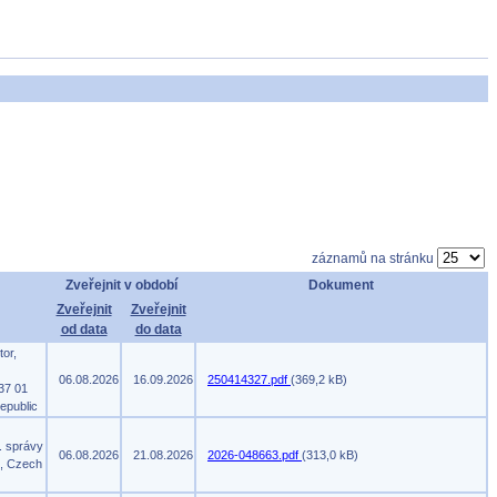
záznamů na stránku
Zveřejnit v období
Dokument
Zveřejnit
Zveřejnit
od data
do data
tor,
06.08.2026
16.09.2026
250414327.pdf
(369,2 kB)
37 01
epublic
. správy
06.08.2026
21.08.2026
2026-048663.pdf
(313,0 kB)
m, Czech