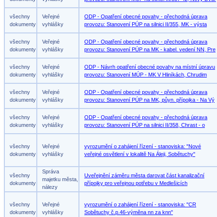
všechny
Veřejné
ODP - Opatření obecné povahy - přechodná úprava
dokumenty
vyhlášky
provozu: Stanovení PÚP na silnici II/355, MK - výsta
všechny
Veřejné
ODP - Opatření obecné povahy - přechodná úprava
dokumenty
vyhlášky
provozu: Stanovení PÚP na MK - kabel. vedení NN, Pre
všechny
Veřejné
ODP - Návrh opatření obecné povahy na místní úpravu
dokumenty
vyhlášky
provozu: Stanovení MÚP - MK V Hliníkách, Chrudim
všechny
Veřejné
ODP - Opatření obecné povahy - přechodná úprava
dokumenty
vyhlášky
provozu: Stanovení PÚP na MK, půyn. přípojka - Na Vý
všechny
Veřejné
ODP - Opatření obecné povahy - přechodná úprava
dokumenty
vyhlášky
provozu: Stanovení PÚP na silnici II/358, Chrast - o
všechny
Veřejné
vyrozumění o zahájení řízení - stanoviska: "Nové
dokumenty
vyhlášky
veřejné osvětlení v lokalitě Na Áleji, Sobětuchy"
Správa
všechny
Uveřejnění záměru města darovat část kanalizační
majetku města,
dokumenty
přípojky pro veřejnou potřebu v Medlešicích
nálezy
všechny
Veřejné
vyrozumění o zahájení řízení - stanoviska: "CR
dokumenty
vyhlášky
Sobětuchy č.p.46-výměna nn za knn"