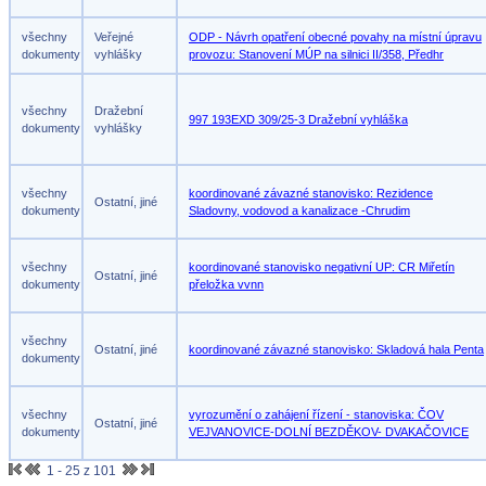
všechny
Veřejné
ODP - Návrh opatření obecné povahy na místní úpravu
dokumenty
vyhlášky
provozu: Stanovení MÚP na silnici II/358, Předhr
všechny
Dražební
997 193EXD 309/25-3 Dražební vyhláška
dokumenty
vyhlášky
všechny
koordinované závazné stanovisko: Rezidence
Ostatní, jiné
dokumenty
Sladovny, vodovod a kanalizace -Chrudim
všechny
koordinované stanovisko negativní UP: CR Miřetín
Ostatní, jiné
dokumenty
přeložka vvnn
všechny
Ostatní, jiné
koordinované závazné stanovisko: Skladová hala Penta
dokumenty
všechny
vyrozumění o zahájení řízení - stanoviska: ČOV
Ostatní, jiné
dokumenty
VEJVANOVICE-DOLNÍ BEZDĚKOV- DVAKAČOVICE
1 - 25 z 101