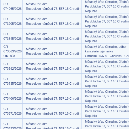
Městský úřad Chrudim, úřední
CR
Město Chrudim
Pardubická 67, 537 16 Chrudi
074065/2026
Resselovo náměstí 77, 537 16 Chrudim
Republic
Městský úřad Chrudim, úřední
CR
Město Chrudim
Pardubická 67, 537 16 Chrudi
073905/2026
Resselovo náměstí 77, 537 16 Chrudim
Republic
Městský úřad Chrudim, úřední
CR
Město Chrudim
Pardubická 67, 537 16 Chrudi
073845/2026
Resselovo náměstí 77, 537 16 Chrudim
Republic
CR
Městský úřad Chrudim, odbor
Město Chrudim
073563/2026
kanceláře tajemníka
Resselovo náměstí 77, 537 16 Chrudim
OKT/Če
Chrudim I 537 01 Chrudim - Ch
Městský úřad Chrudim, úřední
CR
Město Chrudim
Pardubická 67, 537 16 Chrudi
073692/2026
Resselovo náměstí 77, 537 16 Chrudim
Republic
Městský úřad Chrudim, úřední
CR
Město Chrudim
Pardubická 67, 537 16 Chrudi
073735/2026
Resselovo náměstí 77, 537 16 Chrudim
Republic
Městský úřad Chrudim, úřední
CR
Město Chrudim
Pardubická 67, 537 16 Chrudi
073406/2026
Resselovo náměstí 77, 537 16 Chrudim
Republic
Městský úřad Chrudim, úřední
CR
Město Chrudim
Pardubická 67, 537 16 Chrudi
073671/2026
Resselovo náměstí 77, 537 16 Chrudim
Republic
Městský úřad Chrudim, úřední
CR
Město Chrudim
Pardubická 67, 537 16 Chrudi
073633/2026
Resselovo náměstí 77, 537 16 Chrudim