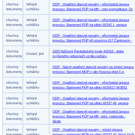
všechny
Veřejné
ODP - Opatření obecné povahy - přechodná úprava
dokumenty
vyhlášky
provozu: Stanovení PÚP na MK - reko komunikace, Dr.
všechny
Veřejné
ODP - Opatření obecné povahy - přechodná úprava
dokumenty
vyhlášky
provozu: Stanovení PÚP na silnici III/342 1, oprava
všechny
Veřejné
ODP - Opatření obecné povahy - přechodná úprava
dokumenty
vyhlášky
provozu: Stanovení PÚP při uzavírce I/17 Čankovice -
všechny
1003 Nařízení Pardubického kraje 4/2016 - doba
Ostatní, jiné
dokumenty
zvýšeného nebezpečí vzniku požáru
všechny
Veřejné
ODP - Návrh opatření obecné povahy na místní úpravu
dokumenty
vyhlášky
provozu: Stanovení MÚP v ulici Husova před č.p.
všechny
Veřejné
ODP - Opatření obecné povahy - přechodná úprava
dokumenty
vyhlášky
provozu: Stanovení PÚP na silnici III/35517,III/3551
všechny
Veřejné
ODP - Opatření obecné povahy - přechodná úprava
dokumenty
vyhlášky
provozu: Stanovení PÚP na silnici III/337 49, oprava
ODP - Opatření obecné povahy - přechodná úprava
všechny
Veřejné
provozu: Stanovení PÚP na MK, reko. vodovodu -
dokumenty
vyhlášky
Skute
všechny
Veřejné
ODP - Opatření obecné povahy - místní úprava
dokumenty
vyhlášky
provozu: stanovení MÚP na silnici III/337 42, Nový Dvůr