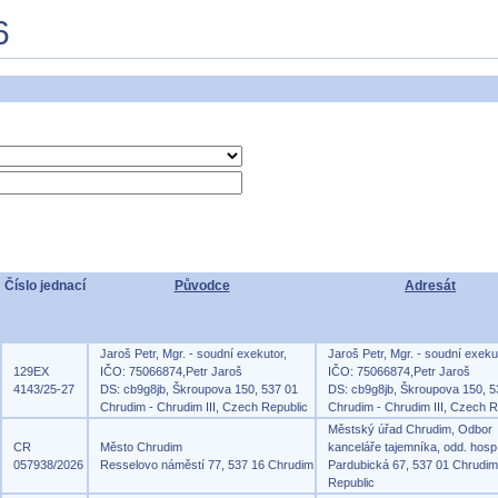
6
Číslo jednací
Původce
Adresát
Jaroš Petr, Mgr. - soudní exekutor,
Jaroš Petr, Mgr. - soudní exeku
129EX
IČO: 75066874,Petr Jaroš
IČO: 75066874,Petr Jaroš
4143/25-27
DS: cb9g8jb, Škroupova 150, 537 01
DS: cb9g8jb, Škroupova 150, 5
Chrudim - Chrudim III, Czech Republic
Chrudim - Chrudim III, Czech R
Městský úřad Chrudim, Odbor
CR
Město Chrudim
kanceláře tajemníka, odd. hosp
057938/2026
Resselovo náměstí 77, 537 16 Chrudim
Pardubická 67, 537 01 Chrudi
Republic