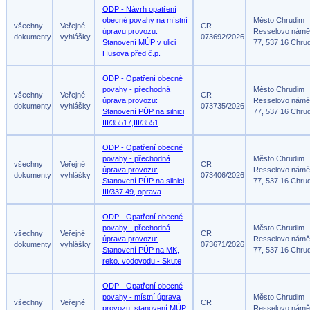
ODP - Návrh opatření
obecné povahy na místní
Město Chrudim
všechny
Veřejné
CR
úpravu provozu:
Resselovo námě
dokumenty
vyhlášky
073692/2026
Stanovení MÚP v ulici
77, 537 16 Chru
Husova před č.p.
ODP - Opatření obecné
povahy - přechodná
Město Chrudim
všechny
Veřejné
CR
úprava provozu:
Resselovo námě
dokumenty
vyhlášky
073735/2026
Stanovení PÚP na silnici
77, 537 16 Chru
III/35517,III/3551
ODP - Opatření obecné
povahy - přechodná
Město Chrudim
všechny
Veřejné
CR
úprava provozu:
Resselovo námě
dokumenty
vyhlášky
073406/2026
Stanovení PÚP na silnici
77, 537 16 Chru
III/337 49, oprava
ODP - Opatření obecné
povahy - přechodná
Město Chrudim
všechny
Veřejné
CR
úprava provozu:
Resselovo námě
dokumenty
vyhlášky
073671/2026
Stanovení PÚP na MK,
77, 537 16 Chru
reko. vodovodu - Skute
ODP - Opatření obecné
povahy - místní úprava
Město Chrudim
všechny
Veřejné
CR
provozu: stanovení MÚP
Resselovo námě