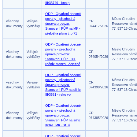
III/33749 - knn p.
ODP - Opatření obecné
povahy - přechodná
Město Chrudim
všechny
Veřejné
CR
úprava provozu:
Resselovo námě
dokumenty
vyhlášky
074417/2026
Stanovení PÚP na MK -
77, 537 16 Chru
přeložka plynu č.p.71
ODP - Opatření obecné
povahy - přechodná
Město Chrudim
všechny
Veřejné
CR
úprava provozu:
Resselovo námě
dokumenty
vyhlášky
074054/2026
Stanovení PÚP - 30.
77, 537 16 Chru
ročník Manitou Železné
ODP - Opatření obecné
povahy - přechodná
Město Chrudim
všechny
Veřejné
CR
úprava provozu:
Resselovo námě
dokumenty
vyhlášky
074398/2026
Stanovení PÚP na silnici
77, 537 16 Chru
III/3581 - reko vo
ODP - Opatření obecné
povahy - přechodná
Město Chrudim
všechny
Veřejné
CR
úprava provozu:
Resselovo námě
dokumenty
vyhlášky
074385/2026
Stanovení PÚP na silnici
77, 537 16 Chru
II/341, MK - st. ú
ODP - Opatření obecné