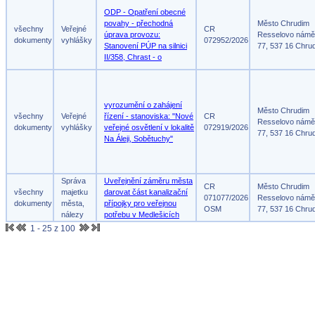
ODP - Opatření obecné
povahy - přechodná
Město Chrudim
všechny
Veřejné
CR
úprava provozu:
Resselovo námě
dokumenty
vyhlášky
072952/2026
Stanovení PÚP na silnici
77, 537 16 Chru
II/358, Chrast - o
vyrozumění o zahájení
Město Chrudim
všechny
Veřejné
řízení - stanoviska: "Nové
CR
Resselovo námě
dokumenty
vyhlášky
veřejné osvětlení v lokalitě
072919/2026
77, 537 16 Chru
Na Áleji, Sobětuchy"
Správa
Uveřejnění záměru města
CR
Město Chrudim
všechny
majetku
darovat část kanalizační
071077/2026
Resselovo námě
dokumenty
města,
přípojky pro veřejnou
OSM
77, 537 16 Chru
nálezy
potřebu v Medlešicích
1 - 25 z 100