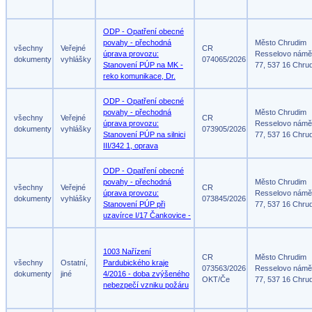
ODP - Opatření obecné
povahy - přechodná
Město Chrudim
všechny
Veřejné
CR
úprava provozu:
Resselovo námě
dokumenty
vyhlášky
074065/2026
Stanovení PÚP na MK -
77, 537 16 Chru
reko komunikace, Dr.
ODP - Opatření obecné
povahy - přechodná
Město Chrudim
všechny
Veřejné
CR
úprava provozu:
Resselovo námě
dokumenty
vyhlášky
073905/2026
Stanovení PÚP na silnici
77, 537 16 Chru
III/342 1, oprava
ODP - Opatření obecné
povahy - přechodná
Město Chrudim
všechny
Veřejné
CR
úprava provozu:
Resselovo námě
dokumenty
vyhlášky
073845/2026
Stanovení PÚP při
77, 537 16 Chru
uzavírce I/17 Čankovice -
1003 Nařízení
CR
Město Chrudim
všechny
Ostatní,
Pardubického kraje
073563/2026
Resselovo námě
dokumenty
jiné
4/2016 - doba zvýšeného
OKT/Če
77, 537 16 Chru
nebezpečí vzniku požáru