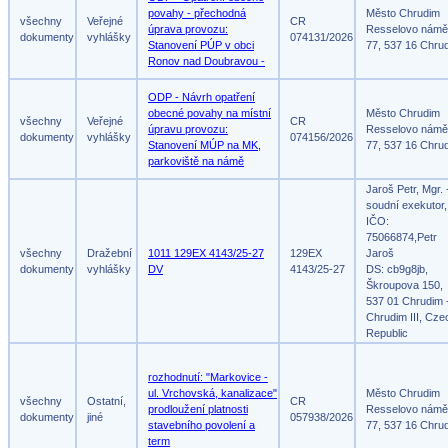
povahy - přechodná
Město Chrudim
všechny
Veřejné
CR
úprava provozu:
Resselovo námě
dokumenty
vyhlášky
074131/2026
Stanovení PÚP v obci
77, 537 16 Chru
Ronov nad Doubravou -
ODP - Návrh opatření
obecné povahy na místní
Město Chrudim
všechny
Veřejné
CR
úpravu provozu:
Resselovo námě
dokumenty
vyhlášky
074156/2026
Stanovení MÚP na MK,
77, 537 16 Chru
parkoviště na námě
Jaroš Petr, Mgr. 
soudní exekutor,
IČO:
75066874,Petr
všechny
Dražební
1011 129EX 4143/25-27
129EX
Jaroš
dokumenty
vyhlášky
DV
4143/25-27
DS: cb9g8jb,
Škroupova 150,
537 01 Chrudim 
Chrudim III, Cze
Republic
rozhodnutí: "Markovice -
ul. Vrchovská, kanalizace"
Město Chrudim
všechny
Ostatní,
CR
prodloužení platnosti
Resselovo námě
dokumenty
jiné
057938/2026
stavebního povolení a
77, 537 16 Chru
term