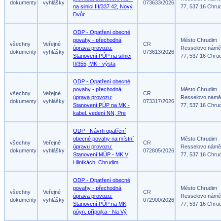
dokumenty
vyhlášky
073633/2026
na silnici III/337 42, Nový
77, 537 16 Chru
Dvůr
ODP - Opatření obecné
povahy - přechodná
Město Chrudim
všechny
Veřejné
CR
úprava provozu:
Resselovo námě
dokumenty
vyhlášky
073613/2026
Stanovení PÚP na silnici
77, 537 16 Chru
II/355, MK - výsta
ODP - Opatření obecné
povahy - přechodná
Město Chrudim
všechny
Veřejné
CR
úprava provozu:
Resselovo námě
dokumenty
vyhlášky
073317/2026
Stanovení PÚP na MK -
77, 537 16 Chru
kabel. vedení NN, Pre
ODP - Návrh opatření
obecné povahy na místní
Město Chrudim
všechny
Veřejné
CR
úpravu provozu:
Resselovo námě
dokumenty
vyhlášky
072805/2026
Stanovení MÚP - MK V
77, 537 16 Chru
Hliníkách, Chrudim
ODP - Opatření obecné
povahy - přechodná
Město Chrudim
všechny
Veřejné
CR
úprava provozu:
Resselovo námě
dokumenty
vyhlášky
072900/2026
Stanovení PÚP na MK,
77, 537 16 Chru
půyn. přípojka - Na Vý