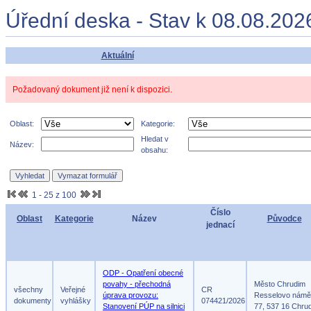
Úřední deska - Stav k 08.08.202
Aktuální
Požadovaný dokument již není k dispozici.
Oblast:
Kategorie:
Hledat v
Název:
obsahu:
1 - 25 z 100
Číslo
Oblast
Kategorie
Název
Původce
jednací
ODP - Opatření obecné
povahy - přechodná
Město Chrudim
všechny
Veřejné
CR
úprava provozu:
Resselovo námě
dokumenty
vyhlášky
074421/2026
Stanovení PÚP na silnici
77, 537 16 Chru