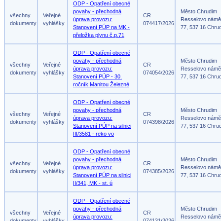
ODP - Opatření obecné
povahy - přechodná
Město Chrudim
všechny
Veřejné
CR
úprava provozu:
Resselovo námě
dokumenty
vyhlášky
074417/2026
Stanovení PÚP na MK -
77, 537 16 Chru
přeložka plynu č.p.71
ODP - Opatření obecné
povahy - přechodná
Město Chrudim
všechny
Veřejné
CR
úprava provozu:
Resselovo námě
dokumenty
vyhlášky
074054/2026
Stanovení PÚP - 30.
77, 537 16 Chru
ročník Manitou Železné
ODP - Opatření obecné
povahy - přechodná
Město Chrudim
všechny
Veřejné
CR
úprava provozu:
Resselovo námě
dokumenty
vyhlášky
074398/2026
Stanovení PÚP na silnici
77, 537 16 Chru
III/3581 - reko vo
ODP - Opatření obecné
povahy - přechodná
Město Chrudim
všechny
Veřejné
CR
úprava provozu:
Resselovo námě
dokumenty
vyhlášky
074385/2026
Stanovení PÚP na silnici
77, 537 16 Chru
II/341, MK - st. ú
ODP - Opatření obecné
povahy - přechodná
Město Chrudim
všechny
Veřejné
CR
úprava provozu:
Resselovo námě
dokumenty
vyhlášky
074131/2026