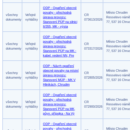
ODP - Opatření obecné
povahy - přechodná
Město Chrudim
všechny
Veřejné
CR
úprava provozu:
Resselovo námě
dokumenty
vyhlášky
073613/2026
Stanovení PÚP na silnici
77, 537 16 Chru
II/355, MK - výsta
ODP - Opatření obecné
povahy - přechodná
Město Chrudim
všechny
Veřejné
CR
úprava provozu:
Resselovo námě
dokumenty
vyhlášky
073317/2026
Stanovení PÚP na MK -
77, 537 16 Chru
kabel. vedení NN, Pre
ODP - Návrh opatření
obecné povahy na místní
Město Chrudim
všechny
Veřejné
CR
úpravu provozu:
Resselovo námě
dokumenty
vyhlášky
072805/2026
Stanovení MÚP - MK V
77, 537 16 Chru
Hliníkách, Chrudim
ODP - Opatření obecné
povahy - přechodná
Město Chrudim
všechny
Veřejné
CR
úprava provozu:
Resselovo námě
dokumenty
vyhlášky
072900/2026
Stanovení PÚP na MK,
77, 537 16 Chru
půyn. přípojka - Na Vý
ODP - Opatření obecné
povahy - přechodná
Město Chrudim