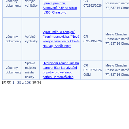
všechny
Veřejné
CR
úprava provozu:
Resselovo námě
dokumenty
vyhlášky
072952/2026
Stanovení PÚP na silnici
77, 537 16 Chru
II/358, Chrast - o
vyrozumění o zahájení
Město Chrudim
všechny
Veřejné
řízení - stanoviska: "Nové
CR
Resselovo námě
dokumenty
vyhlášky
veřejné osvětlení v lokalitě
072919/2026
77, 537 16 Chru
Na Áleji, Sobětuchy"
Správa
Uveřejnění záměru města
CR
Město Chrudim
všechny
majetku
darovat část kanalizační
071077/2026
Resselovo námě
dokumenty
města,
přípojky pro veřejnou
OSM
77, 537 16 Chru
nálezy
potřebu v Medlešicích
1 - 25 z 108