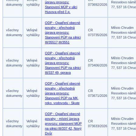
úpravu provozu:
Resselovo námě
dokumenty
vyhlášky
073692/2026
Stanovení MÚP v ulici
77, 537 16 Chru
Husova před č.p.
ODP - Opatření obecné
povahy - přechodná
Město Chrudim
všechny
Veřejné
CR
úprava provozu:
Resselovo námě
dokumenty
vyhlášky
073735/2026
Stanovení PÚP na silnici
77, 537 16 Chru
III/35517,III/3551
ODP - Opatření obecné
povahy - přechodná
Město Chrudim
všechny
Veřejné
CR
úprava provozu:
Resselovo námě
dokumenty
vyhlášky
073406/2026
Stanovení PÚP na silnici
77, 537 16 Chru
III/337 49, oprava
ODP - Opatření obecné
povahy - přechodná
Město Chrudim
všechny
Veřejné
CR
úprava provozu:
Resselovo námě
dokumenty
vyhlášky
073671/2026
Stanovení PÚP na MK,
77, 537 16 Chru
reko. vodovodu - Skute
ODP - Opatření obecné
povahy - místní úprava
Město Chrudim
všechny
Veřejné
CR
provozu: stanovení MÚP
Resselovo námě
dokumenty
vyhlášky
073633/2026
na silnici III/337 42, Nový
77, 537 16 Chru
Dvůr