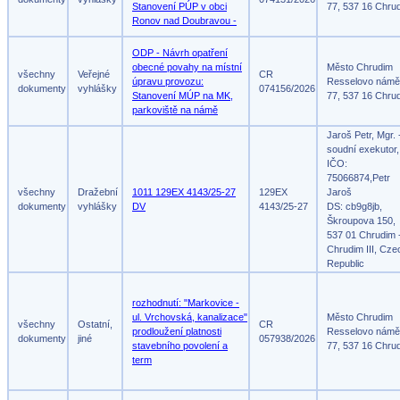
Stanovení PÚP v obci
77, 537 16 Chru
Ronov nad Doubravou -
ODP - Návrh opatření
obecné povahy na místní
Město Chrudim
všechny
Veřejné
CR
úpravu provozu:
Resselovo námě
dokumenty
vyhlášky
074156/2026
Stanovení MÚP na MK,
77, 537 16 Chru
parkoviště na námě
Jaroš Petr, Mgr. 
soudní exekutor,
IČO:
75066874,Petr
všechny
Dražební
1011 129EX 4143/25-27
129EX
Jaroš
dokumenty
vyhlášky
DV
4143/25-27
DS: cb9g8jb,
Škroupova 150,
537 01 Chrudim 
Chrudim III, Cze
Republic
rozhodnutí: "Markovice -
ul. Vrchovská, kanalizace"
Město Chrudim
všechny
Ostatní,
CR
prodloužení platnosti
Resselovo námě
dokumenty
jiné
057938/2026
stavebního povolení a
77, 537 16 Chru
term