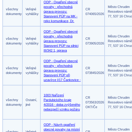
ODP - Opatření obecné
povahy - přechodná
Město Chrudim
všechny
Veřejné
CR
úprava provozu:
Resselovo námě
dokumenty
vyhlášky
074065/2026
Stanovení PÚP na MK -
77, 537 16 Chru
reko komunikace, Dr.
ODP - Opatření obecné
povahy - přechodná
Město Chrudim
všechny
Veřejné
CR
úprava provozu:
Resselovo námě
dokumenty
vyhlášky
073905/2026
Stanovení PÚP na silnici
77, 537 16 Chru
III/342 1, oprava
ODP - Opatření obecné
povahy - přechodná
Město Chrudim
všechny
Veřejné
CR
úprava provozu:
Resselovo námě
dokumenty
vyhlášky
073845/2026
Stanovení PÚP při
77, 537 16 Chru
uzavírce I/17 Čankovice -
1003 Nařízení
CR
Město Chrudim
všechny
Ostatní,
Pardubického kraje
073563/2026
Resselovo námě
dokumenty
jiné
4/2016 - doba zvýšeného
OKT/Če
77, 537 16 Chru
nebezpečí vzniku požáru
ODP - Návrh opatření
obecné povahy na místní
Město Chrudim
všechny
Veřejné
CR