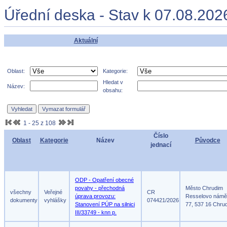
Úřední deska - Stav k 07.08.202
Aktuální
Oblast:
Kategorie:
Hledat v
Název:
obsahu:
1 - 25 z 108
Číslo
Oblast
Kategorie
Název
Původce
jednací
ODP - Opatření obecné
povahy - přechodná
Město Chrudim
všechny
Veřejné
CR
úprava provozu:
Resselovo námě
dokumenty
vyhlášky
074421/2026
Stanovení PÚP na silnici
77, 537 16 Chru
III/33749 - knn p.