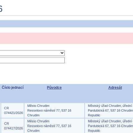
6
Číslo jednací
Původce
Adresát
Město Chrudim
Městský úřad Chrudim, úřední
CR
Resselovo náměstí 77, 537 16
Pardubická 67, 537 16 Chrudi
074421/2026
Chrudim
Republic
Město Chrudim
Městský úřad Chrudim, úřední
CR
Resselovo náměstí 77, 537 16
Pardubická 67, 537 16 Chrudi
074417/2026
Chrudim
Republic