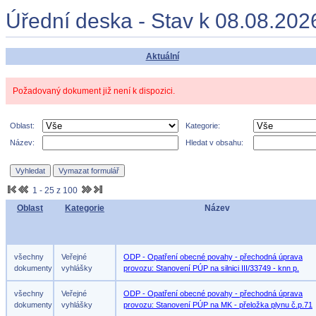
Úřední deska - Stav k 08.08.202
Aktuální
Požadovaný dokument již není k dispozici.
Oblast:
Kategorie:
Název:
Hledat v obsahu:
1 - 25 z 100
Oblast
Kategorie
Název
všechny
Veřejné
ODP - Opatření obecné povahy - přechodná úprava
dokumenty
vyhlášky
provozu: Stanovení PÚP na silnici III/33749 - knn p.
všechny
Veřejné
ODP - Opatření obecné povahy - přechodná úprava
dokumenty
vyhlášky
provozu: Stanovení PÚP na MK - přeložka plynu č.p.71