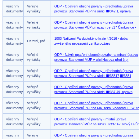
všechny
Veřejné
ODP - Opatření obecné povahy - přechodná úprava
dokumenty
vyhlášky
provozu: Stanovení PÚP na silnici III/342 1, oprava
všechny
Veřejné
ODP - Opatření obecné povahy - přechodná úprava
dokumenty
vyhlášky
provozu: Stanovení PÚP při uzavírce I/17 Čankovice -
všechny
1003 Nařízení Pardubického kraje 4/2016 - doba
Ostatní, jiné
dokumenty
zvýšeného nebezpečí vzniku požáru
všechny
Veřejné
ODP - Návrh opatření obecné povahy na místní úpravu
dokumenty
vyhlášky
provozu: Stanovení MÚP v ulici Husova před č.p.
všechny
Veřejné
ODP - Opatření obecné povahy - přechodná úprava
dokumenty
vyhlášky
provozu: Stanovení PÚP na silnici III/35517,III/3551
všechny
Veřejné
ODP - Opatření obecné povahy - přechodná úprava
dokumenty
vyhlášky
provozu: Stanovení PÚP na silnici III/337 49, oprava
všechny
Veřejné
ODP - Opatření obecné povahy - přechodná úprava
dokumenty
vyhlášky
provozu: Stanovení PÚP na MK, reko. vodovodu - Skut
všechny
Veřejné
ODP - Opatření obecné povahy - místní úprava
dokumenty
vyhlášky
provozu: stanovení MÚP na silnici III/337 42, Nový Dvůr
všechny
Veřejné
ODP - Opatření obecné povahy - přechodná úprava