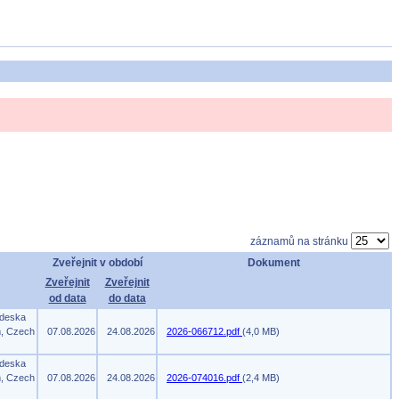
záznamů na stránku
Zveřejnit v období
Dokument
Zveřejnit
Zveřejnit
od data
do data
 deska
m, Czech
07.08.2026
24.08.2026
2026-066712.pdf
(4,0 MB)
 deska
m, Czech
07.08.2026
24.08.2026
2026-074016.pdf
(2,4 MB)