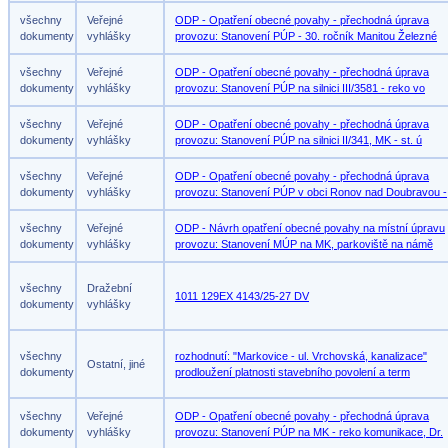
všechny
Veřejné
ODP - Opatření obecné povahy - přechodná úprava
dokumenty
vyhlášky
provozu: Stanovení PÚP - 30. ročník Manitou Železné
všechny
Veřejné
ODP - Opatření obecné povahy - přechodná úprava
dokumenty
vyhlášky
provozu: Stanovení PÚP na silnici III/3581 - reko vo
všechny
Veřejné
ODP - Opatření obecné povahy - přechodná úprava
dokumenty
vyhlášky
provozu: Stanovení PÚP na silnici II/341, MK - st. ú
všechny
Veřejné
ODP - Opatření obecné povahy - přechodná úprava
dokumenty
vyhlášky
provozu: Stanovení PÚP v obci Ronov nad Doubravou -
všechny
Veřejné
ODP - Návrh opatření obecné povahy na místní úpravu
dokumenty
vyhlášky
provozu: Stanovení MÚP na MK, parkoviště na námě
všechny
Dražební
1011 129EX 4143/25-27 DV
dokumenty
vyhlášky
všechny
rozhodnutí: "Markovice - ul. Vrchovská, kanalizace"
Ostatní, jiné
dokumenty
prodloužení platnosti stavebního povolení a term
všechny
Veřejné
ODP - Opatření obecné povahy - přechodná úprava
dokumenty
vyhlášky
provozu: Stanovení PÚP na MK - reko komunikace, Dr.