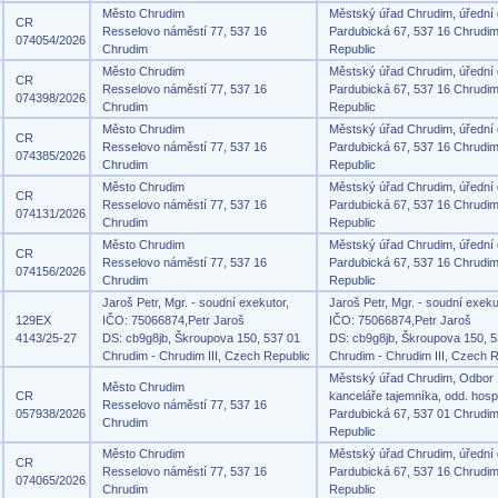
Město Chrudim
Městský úřad Chrudim, úřední
CR
Resselovo náměstí 77, 537 16
Pardubická 67, 537 16 Chrudi
074054/2026
Chrudim
Republic
Město Chrudim
Městský úřad Chrudim, úřední
CR
Resselovo náměstí 77, 537 16
Pardubická 67, 537 16 Chrudi
074398/2026
Chrudim
Republic
Město Chrudim
Městský úřad Chrudim, úřední
CR
Resselovo náměstí 77, 537 16
Pardubická 67, 537 16 Chrudi
074385/2026
Chrudim
Republic
Město Chrudim
Městský úřad Chrudim, úřední
CR
Resselovo náměstí 77, 537 16
Pardubická 67, 537 16 Chrudi
074131/2026
Chrudim
Republic
Město Chrudim
Městský úřad Chrudim, úřední
CR
Resselovo náměstí 77, 537 16
Pardubická 67, 537 16 Chrudi
074156/2026
Chrudim
Republic
Jaroš Petr, Mgr. - soudní exekutor,
Jaroš Petr, Mgr. - soudní exeku
129EX
IČO: 75066874,Petr Jaroš
IČO: 75066874,Petr Jaroš
4143/25-27
DS: cb9g8jb, Škroupova 150, 537 01
DS: cb9g8jb, Škroupova 150, 5
Chrudim - Chrudim III, Czech Republic
Chrudim - Chrudim III, Czech R
Městský úřad Chrudim, Odbor
Město Chrudim
CR
kanceláře tajemníka, odd. hosp
Resselovo náměstí 77, 537 16
057938/2026
Pardubická 67, 537 01 Chrudi
Chrudim
Republic
Město Chrudim
Městský úřad Chrudim, úřední
CR
Resselovo náměstí 77, 537 16
Pardubická 67, 537 16 Chrudi
074065/2026
Chrudim
Republic