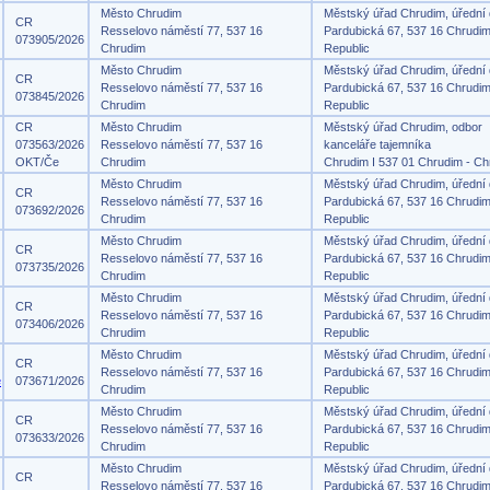
Město Chrudim
Městský úřad Chrudim, úřední
CR
Resselovo náměstí 77, 537 16
Pardubická 67, 537 16 Chrudi
073905/2026
Chrudim
Republic
Město Chrudim
Městský úřad Chrudim, úřední
CR
Resselovo náměstí 77, 537 16
Pardubická 67, 537 16 Chrudi
073845/2026
Chrudim
Republic
CR
Město Chrudim
Městský úřad Chrudim, odbor
073563/2026
Resselovo náměstí 77, 537 16
kanceláře tajemníka
OKT/Če
Chrudim
Chrudim I 537 01 Chrudim - Ch
Město Chrudim
Městský úřad Chrudim, úřední
CR
Resselovo náměstí 77, 537 16
Pardubická 67, 537 16 Chrudi
073692/2026
Chrudim
Republic
Město Chrudim
Městský úřad Chrudim, úřední
CR
Resselovo náměstí 77, 537 16
Pardubická 67, 537 16 Chrudi
073735/2026
Chrudim
Republic
Město Chrudim
Městský úřad Chrudim, úřední
CR
Resselovo náměstí 77, 537 16
Pardubická 67, 537 16 Chrudi
073406/2026
Chrudim
Republic
Město Chrudim
Městský úřad Chrudim, úřední
CR
Resselovo náměstí 77, 537 16
Pardubická 67, 537 16 Chrudi
e
073671/2026
Chrudim
Republic
Město Chrudim
Městský úřad Chrudim, úřední
CR
Resselovo náměstí 77, 537 16
Pardubická 67, 537 16 Chrudi
073633/2026
Chrudim
Republic
Město Chrudim
Městský úřad Chrudim, úřední
CR
Resselovo náměstí 77, 537 16
Pardubická 67, 537 16 Chrudi