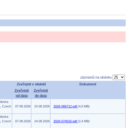
záznamů na stránku
Zveřejnit v období
Dokument
Zveřejnit
Zveřejnit
od data
do data
 deska
m, Czech
07.08.2026
24.08.2026
2026-066712.pdf
(4,0 MB)
 deska
m, Czech
07.08.2026
24.08.2026
2026-074016.pdf
(2,4 MB)