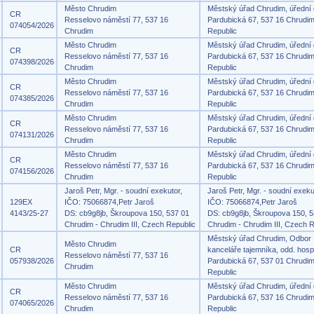
Město Chrudim
Městský úřad Chrudim, úřední
CR
Resselovo náměstí 77, 537 16
Pardubická 67, 537 16 Chrudi
074054/2026
Chrudim
Republic
Město Chrudim
Městský úřad Chrudim, úřední
CR
Resselovo náměstí 77, 537 16
Pardubická 67, 537 16 Chrudi
074398/2026
Chrudim
Republic
Město Chrudim
Městský úřad Chrudim, úřední
CR
Resselovo náměstí 77, 537 16
Pardubická 67, 537 16 Chrudi
074385/2026
Chrudim
Republic
Město Chrudim
Městský úřad Chrudim, úřední
CR
Resselovo náměstí 77, 537 16
Pardubická 67, 537 16 Chrudi
074131/2026
Chrudim
Republic
Město Chrudim
Městský úřad Chrudim, úřední
CR
Resselovo náměstí 77, 537 16
Pardubická 67, 537 16 Chrudi
074156/2026
Chrudim
Republic
Jaroš Petr, Mgr. - soudní exekutor,
Jaroš Petr, Mgr. - soudní exeku
129EX
IČO: 75066874,Petr Jaroš
IČO: 75066874,Petr Jaroš
4143/25-27
DS: cb9g8jb, Škroupova 150, 537 01
DS: cb9g8jb, Škroupova 150, 5
Chrudim - Chrudim III, Czech Republic
Chrudim - Chrudim III, Czech R
Městský úřad Chrudim, Odbor
Město Chrudim
CR
kanceláře tajemníka, odd. hosp
Resselovo náměstí 77, 537 16
057938/2026
Pardubická 67, 537 01 Chrudi
Chrudim
Republic
Město Chrudim
Městský úřad Chrudim, úřední
CR
Resselovo náměstí 77, 537 16
Pardubická 67, 537 16 Chrudi
074065/2026
Chrudim
Republic