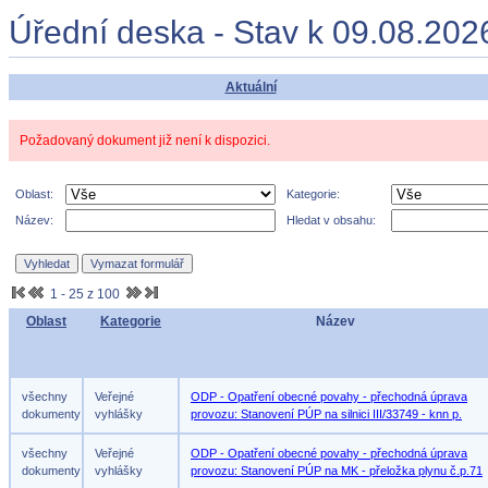
Úřední deska - Stav k 09.08.202
Aktuální
Požadovaný dokument již není k dispozici.
Oblast:
Kategorie:
Název:
Hledat v obsahu:
1 - 25 z 100
Oblast
Kategorie
Název
všechny
Veřejné
ODP - Opatření obecné povahy - přechodná úprava
dokumenty
vyhlášky
provozu: Stanovení PÚP na silnici III/33749 - knn p.
všechny
Veřejné
ODP - Opatření obecné povahy - přechodná úprava
dokumenty
vyhlášky
provozu: Stanovení PÚP na MK - přeložka plynu č.p.71