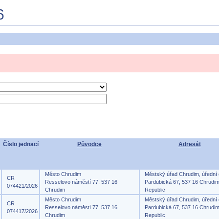
6
Číslo jednací
Původce
Adresát
Město Chrudim
Městský úřad Chrudim, úřední
CR
Resselovo náměstí 77, 537 16
Pardubická 67, 537 16 Chrudi
074421/2026
Chrudim
Republic
Město Chrudim
Městský úřad Chrudim, úřední
CR
Resselovo náměstí 77, 537 16
Pardubická 67, 537 16 Chrudi
074417/2026
Chrudim
Republic