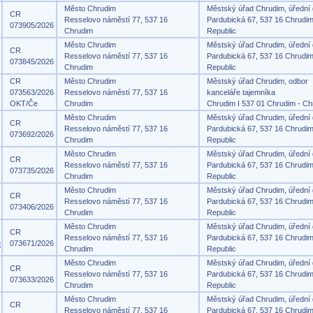
Město Chrudim
Městský úřad Chrudim, úřední
CR
Resselovo náměstí 77, 537 16
Pardubická 67, 537 16 Chrudi
073905/2026
Chrudim
Republic
Město Chrudim
Městský úřad Chrudim, úřední
CR
Resselovo náměstí 77, 537 16
Pardubická 67, 537 16 Chrudi
073845/2026
Chrudim
Republic
CR
Město Chrudim
Městský úřad Chrudim, odbor
073563/2026
Resselovo náměstí 77, 537 16
kanceláře tajemníka
OKT/Če
Chrudim
Chrudim I 537 01 Chrudim - Ch
Město Chrudim
Městský úřad Chrudim, úřední
CR
Resselovo náměstí 77, 537 16
Pardubická 67, 537 16 Chrudi
073692/2026
Chrudim
Republic
Město Chrudim
Městský úřad Chrudim, úřední
CR
Resselovo náměstí 77, 537 16
Pardubická 67, 537 16 Chrudi
073735/2026
Chrudim
Republic
Město Chrudim
Městský úřad Chrudim, úřední
CR
Resselovo náměstí 77, 537 16
Pardubická 67, 537 16 Chrudi
073406/2026
Chrudim
Republic
Město Chrudim
Městský úřad Chrudim, úřední
CR
Resselovo náměstí 77, 537 16
Pardubická 67, 537 16 Chrudi
e
073671/2026
Chrudim
Republic
Město Chrudim
Městský úřad Chrudim, úřední
CR
Resselovo náměstí 77, 537 16
Pardubická 67, 537 16 Chrudi
073633/2026
Chrudim
Republic
Město Chrudim
Městský úřad Chrudim, úřední
CR
Resselovo náměstí 77, 537 16
Pardubická 67, 537 16 Chrudi