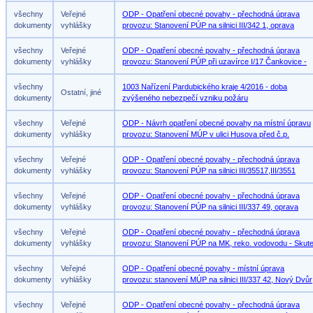
všechny
Veřejné
ODP - Opatření obecné povahy - přechodná úprava
dokumenty
vyhlášky
provozu: Stanovení PÚP na silnici III/342 1, oprava
všechny
Veřejné
ODP - Opatření obecné povahy - přechodná úprava
dokumenty
vyhlášky
provozu: Stanovení PÚP při uzavírce I/17 Čankovice -
všechny
1003 Nařízení Pardubického kraje 4/2016 - doba
Ostatní, jiné
dokumenty
zvýšeného nebezpečí vzniku požáru
všechny
Veřejné
ODP - Návrh opatření obecné povahy na místní úpravu
dokumenty
vyhlášky
provozu: Stanovení MÚP v ulici Husova před č.p.
všechny
Veřejné
ODP - Opatření obecné povahy - přechodná úprava
dokumenty
vyhlášky
provozu: Stanovení PÚP na silnici III/35517,III/3551
všechny
Veřejné
ODP - Opatření obecné povahy - přechodná úprava
dokumenty
vyhlášky
provozu: Stanovení PÚP na silnici III/337 49, oprava
všechny
Veřejné
ODP - Opatření obecné povahy - přechodná úprava
dokumenty
vyhlášky
provozu: Stanovení PÚP na MK, reko. vodovodu - Skut
všechny
Veřejné
ODP - Opatření obecné povahy - místní úprava
dokumenty
vyhlášky
provozu: stanovení MÚP na silnici III/337 42, Nový Dvůr
všechny
Veřejné
ODP - Opatření obecné povahy - přechodná úprava