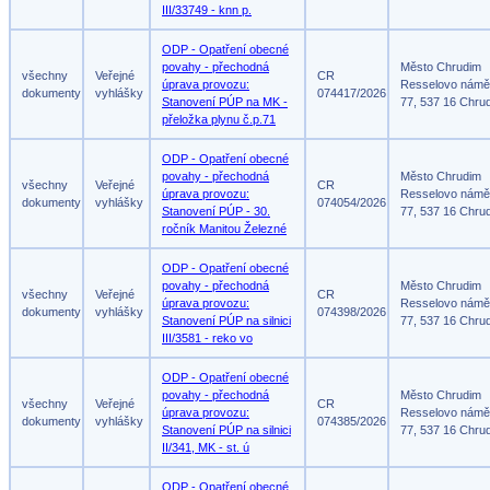
III/33749 - knn p.
ODP - Opatření obecné
povahy - přechodná
Město Chrudim
všechny
Veřejné
CR
úprava provozu:
Resselovo námě
dokumenty
vyhlášky
074417/2026
Stanovení PÚP na MK -
77, 537 16 Chru
přeložka plynu č.p.71
ODP - Opatření obecné
povahy - přechodná
Město Chrudim
všechny
Veřejné
CR
úprava provozu:
Resselovo námě
dokumenty
vyhlášky
074054/2026
Stanovení PÚP - 30.
77, 537 16 Chru
ročník Manitou Železné
ODP - Opatření obecné
povahy - přechodná
Město Chrudim
všechny
Veřejné
CR
úprava provozu:
Resselovo námě
dokumenty
vyhlášky
074398/2026
Stanovení PÚP na silnici
77, 537 16 Chru
III/3581 - reko vo
ODP - Opatření obecné
povahy - přechodná
Město Chrudim
všechny
Veřejné
CR
úprava provozu:
Resselovo námě
dokumenty
vyhlášky
074385/2026
Stanovení PÚP na silnici
77, 537 16 Chru
II/341, MK - st. ú
ODP - Opatření obecné