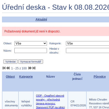
Úřední deska - Stav k 08.08.202
Aktuální
Požadovaný dokument již není k dispozici.
Oblast:
Kategorie:
Hledat v
Název:
obsahu:
1 - 25 z 100
Číslo
Oblast
Kategorie
Název
Původce
jednací
ODP - Opatření obecné
povahy - přechodná
Město Chrudim
všechny
Veřejné
CR
úprava provozu:
Resselovo námě
dokumenty
vyhlášky
074421/2026
Stanovení PÚP na silnici
77, 537 16 Chru