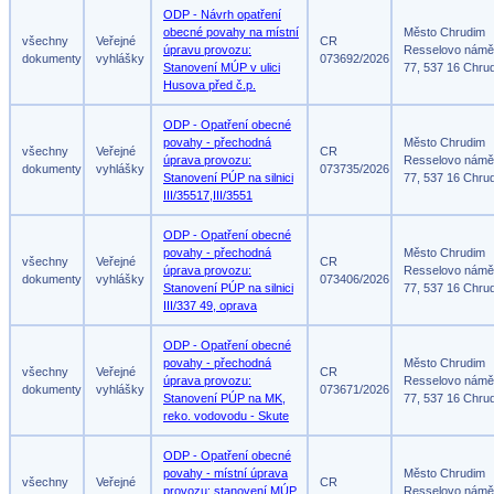
ODP - Návrh opatření
obecné povahy na místní
Město Chrudim
všechny
Veřejné
CR
úpravu provozu:
Resselovo námě
dokumenty
vyhlášky
073692/2026
Stanovení MÚP v ulici
77, 537 16 Chru
Husova před č.p.
ODP - Opatření obecné
povahy - přechodná
Město Chrudim
všechny
Veřejné
CR
úprava provozu:
Resselovo námě
dokumenty
vyhlášky
073735/2026
Stanovení PÚP na silnici
77, 537 16 Chru
III/35517,III/3551
ODP - Opatření obecné
povahy - přechodná
Město Chrudim
všechny
Veřejné
CR
úprava provozu:
Resselovo námě
dokumenty
vyhlášky
073406/2026
Stanovení PÚP na silnici
77, 537 16 Chru
III/337 49, oprava
ODP - Opatření obecné
povahy - přechodná
Město Chrudim
všechny
Veřejné
CR
úprava provozu:
Resselovo námě
dokumenty
vyhlášky
073671/2026
Stanovení PÚP na MK,
77, 537 16 Chru
reko. vodovodu - Skute
ODP - Opatření obecné
povahy - místní úprava
Město Chrudim
všechny
Veřejné
CR
provozu: stanovení MÚP
Resselovo námě