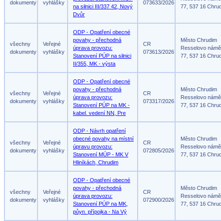
dokumenty
vyhlášky
073633/2026
na silnici III/337 42, Nový
77, 537 16 Chru
Dvůr
ODP - Opatření obecné
povahy - přechodná
Město Chrudim
všechny
Veřejné
CR
úprava provozu:
Resselovo námě
dokumenty
vyhlášky
073613/2026
Stanovení PÚP na silnici
77, 537 16 Chru
II/355, MK - výsta
ODP - Opatření obecné
povahy - přechodná
Město Chrudim
všechny
Veřejné
CR
úprava provozu:
Resselovo námě
dokumenty
vyhlášky
073317/2026
Stanovení PÚP na MK -
77, 537 16 Chru
kabel. vedení NN, Pre
ODP - Návrh opatření
obecné povahy na místní
Město Chrudim
všechny
Veřejné
CR
úpravu provozu:
Resselovo námě
dokumenty
vyhlášky
072805/2026
Stanovení MÚP - MK V
77, 537 16 Chru
Hliníkách, Chrudim
ODP - Opatření obecné
povahy - přechodná
Město Chrudim
všechny
Veřejné
CR
úprava provozu:
Resselovo námě
dokumenty
vyhlášky
072900/2026
Stanovení PÚP na MK,
77, 537 16 Chru
půyn. přípojka - Na Vý