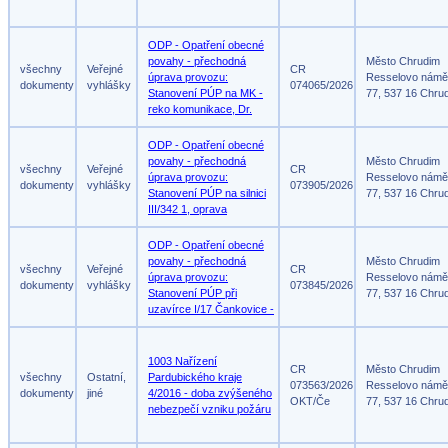
ODP - Opatření obecné
povahy - přechodná
Město Chrudim
všechny
Veřejné
CR
úprava provozu:
Resselovo námě
dokumenty
vyhlášky
074065/2026
Stanovení PÚP na MK -
77, 537 16 Chru
reko komunikace, Dr.
ODP - Opatření obecné
povahy - přechodná
Město Chrudim
všechny
Veřejné
CR
úprava provozu:
Resselovo námě
dokumenty
vyhlášky
073905/2026
Stanovení PÚP na silnici
77, 537 16 Chru
III/342 1, oprava
ODP - Opatření obecné
povahy - přechodná
Město Chrudim
všechny
Veřejné
CR
úprava provozu:
Resselovo námě
dokumenty
vyhlášky
073845/2026
Stanovení PÚP při
77, 537 16 Chru
uzavírce I/17 Čankovice -
1003 Nařízení
CR
Město Chrudim
všechny
Ostatní,
Pardubického kraje
073563/2026
Resselovo námě
dokumenty
jiné
4/2016 - doba zvýšeného
OKT/Če
77, 537 16 Chru
nebezpečí vzniku požáru