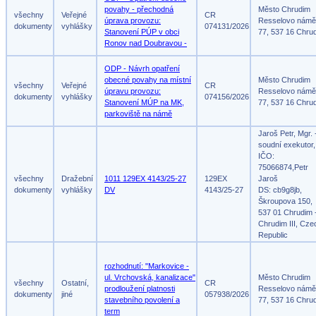
povahy - přechodná
Město Chrudim
všechny
Veřejné
CR
úprava provozu:
Resselovo námě
dokumenty
vyhlášky
074131/2026
Stanovení PÚP v obci
77, 537 16 Chru
Ronov nad Doubravou -
ODP - Návrh opatření
obecné povahy na místní
Město Chrudim
všechny
Veřejné
CR
úpravu provozu:
Resselovo námě
dokumenty
vyhlášky
074156/2026
Stanovení MÚP na MK,
77, 537 16 Chru
parkoviště na námě
Jaroš Petr, Mgr. 
soudní exekutor,
IČO:
75066874,Petr
všechny
Dražební
1011 129EX 4143/25-27
129EX
Jaroš
dokumenty
vyhlášky
DV
4143/25-27
DS: cb9g8jb,
Škroupova 150,
537 01 Chrudim 
Chrudim III, Cze
Republic
rozhodnutí: "Markovice -
ul. Vrchovská, kanalizace"
Město Chrudim
všechny
Ostatní,
CR
prodloužení platnosti
Resselovo námě
dokumenty
jiné
057938/2026
stavebního povolení a
77, 537 16 Chru
term