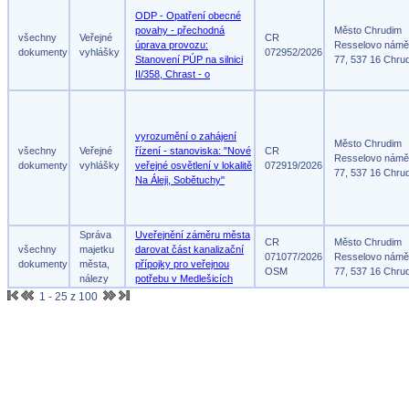
ODP - Opatření obecné
povahy - přechodná
Město Chrudim
všechny
Veřejné
CR
úprava provozu:
Resselovo námě
dokumenty
vyhlášky
072952/2026
Stanovení PÚP na silnici
77, 537 16 Chru
II/358, Chrast - o
vyrozumění o zahájení
Město Chrudim
všechny
Veřejné
řízení - stanoviska: "Nové
CR
Resselovo námě
dokumenty
vyhlášky
veřejné osvětlení v lokalitě
072919/2026
77, 537 16 Chru
Na Áleji, Sobětuchy"
Správa
Uveřejnění záměru města
CR
Město Chrudim
všechny
majetku
darovat část kanalizační
071077/2026
Resselovo námě
dokumenty
města,
přípojky pro veřejnou
OSM
77, 537 16 Chru
nálezy
potřebu v Medlešicích
1 - 25 z 100